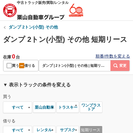
中古トラック販売/買取/レンタル
ダンプ 2トン(小型) その他
ダンプ 2トン(小型) その他 短期リース
0
順番/件数を変える
在庫
台
買う
借りる
ダンプ | 2トン(小型) | その他 | 短期リース
変更
▼ 表示トラックの条件を変える
買う
ワンプラス
栗山自動車
トラスキー
すべて
トア
借りる
レンタル
サブスク
短期リース
すべて