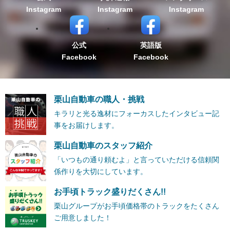
Instagram
Instagram
Instagram
公式
英語版
Facebook
Facebook
栗山自動車の職人・挑戦
キラリと光る逸材にフォーカスしたインタビュー記
事をお届けします。
栗山自動車のスタッフ紹介
「いつもの通り頼むよ」と言っていただける信頼関
係作りを大切にしています。
お手頃トラック盛りだくさん!!
栗山グループがお手頃価格帯のトラックをたくさん
ご用意しました！