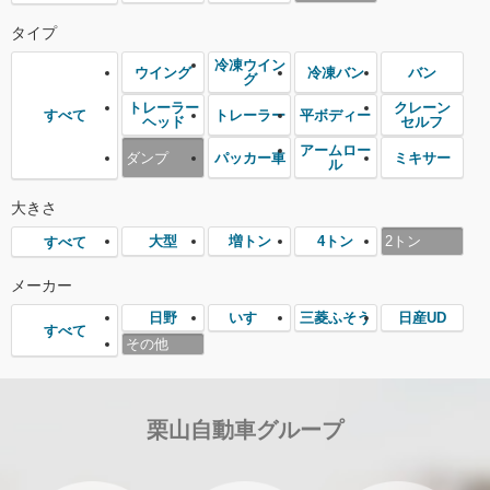
タイプ
冷凍ウイン
ウイング
冷凍バン
バン
グ
トレーラー
クレーン
トレーラー
平ボディー
すべて
ヘッド
セルフ
アームロー
ダンプ
パッカー車
ミキサー
ル
大きさ
大型
増トン
4トン
2トン
すべて
メーカー
日野
いすゞ
三菱ふそう
日産UD
すべて
その他
栗山自動車グループ