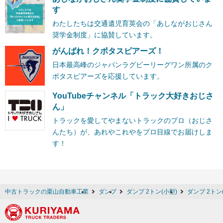
す
わたしたちは交通遺児育英会の「あしながおじさん
奨学金制度」に協賛しています。
がんばれ！クボタスピアーズ！
日本最高峰のジャパンラグビーリーグワン所属のク
ボタスピアーズを応援しています。
YouTubeチャンネル「トラック大好きおじさ
ん」
トラックを愛してやまないトラックのプロ（おじさ
んたち）が、あれやこれやをプロ目線でお届けしま
す！
中古トラックの栗山自動車工業
ダンプ
ダンプ 2トン(小型)
ダンプ 2トン