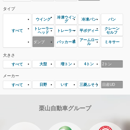
タイプ
冷凍ウイン
ウイング
冷凍バン
バン
グ
トレーラー
クレーン
トレーラー
平ボディー
すべて
ヘッド
セルフ
アームロー
ダンプ
パッカー車
ミキサー
ル
大きさ
大型
増トン
4トン
2トン
すべて
メーカー
日野
いすゞ
三菱ふそう
日産UD
すべて
栗山自動車グループ