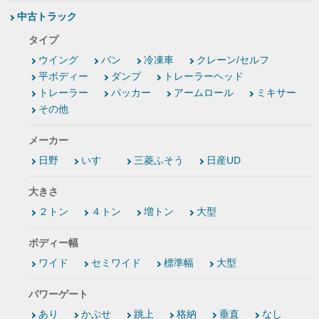
中古トラック
タイプ
ウイング
バン
冷凍車
クレーン/セルフ
平ボディー
ダンプ
トレーラーヘッド
トレーラー
パッカー
アームロール
ミキサー
その他
メーカー
日野
いすゞ
三菱ふそう
日産UD
大きさ
２トン
４トン
増トン
大型
ボディー幅
ワイド
セミワイド
標準幅
大型
パワーゲート
あり
かぶせ
跳上
格納
垂直
なし