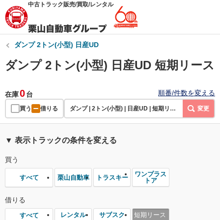
中古トラック販売/買取/レンタル
ダンプ 2トン(小型) 日産UD
ダンプ 2トン(小型) 日産UD 短期リース
0
順番/件数を変える
在庫
台
買う
借りる
ダンプ | 2トン(小型) | 日産UD | 短期リース
変更
▼ 表示トラックの条件を変える
買う
ワンプラス
栗山自動車
トラスキー
すべて
トア
借りる
レンタル
サブスク
短期リース
すべて