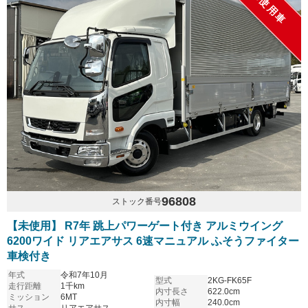
未使用車
96808
ストック番号
【未使用】 R7年 跳上パワーゲート付き アルミウイング
6200ワイド リアエアサス 6速マニュアル ふそうファイター
車検付き
年式
令和7年10月
型式
2KG-FK65F
走行距離
1千km
内寸長さ
622.0cm
ミッション
6MT
内寸幅
240.0cm