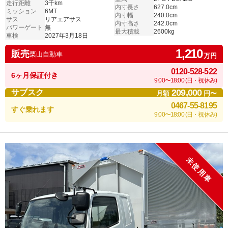
走行距離
3千km
内寸長さ
627.0cm
ミッション
6MT
内寸幅
240.0cm
サス
リアエアサス
内寸高さ
242.0cm
パワーゲート
無
最大積載
2600kg
車検
2027年3月18日
1,210
販売
栗山自動車
万円
0120-528-522
6ヶ月保証付き
9:00〜18:00 (日・祝休み)
209,000
サブスク
月額
円〜
0467-55-8195
すぐ乗れます
9:00〜18:00 (日・祝休み)
未使用車