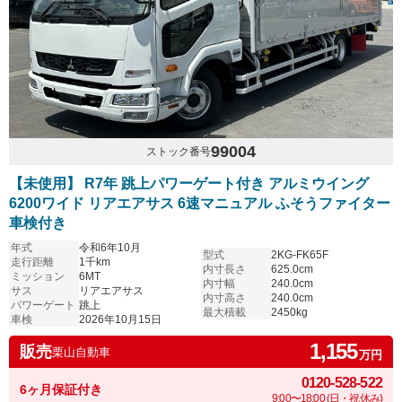
99004
ストック番号
【未使用】 R7年 跳上パワーゲート付き アルミウイング
6200ワイド リアエアサス 6速マニュアル ふそうファイター
車検付き
年式
令和6年10月
型式
2KG-FK65F
走行距離
1千km
内寸長さ
625.0cm
ミッション
6MT
内寸幅
240.0cm
サス
リアエアサス
内寸高さ
240.0cm
パワーゲート
跳上
最大積載
2450kg
車検
2026年10月15日
1,155
販売
栗山自動車
万円
0120-528-522
6ヶ月保証付き
9:00〜18:00 (日・祝休み)