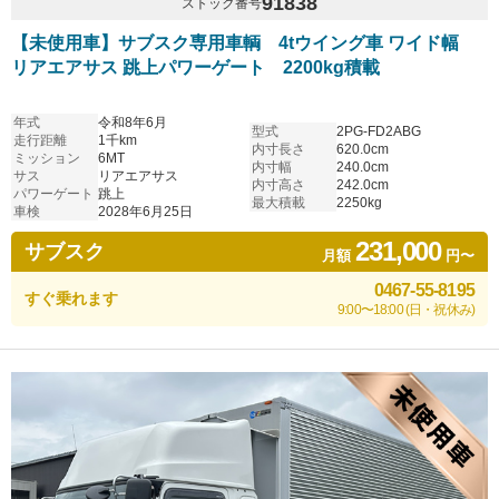
91838
ストック番号
【未使用車】サブスク専用車輌 4tウイング車 ワイド幅
リアエアサス 跳上パワーゲート 2200kg積載
年式
令和8年6月
型式
2PG-FD2ABG
走行距離
1千km
内寸長さ
620.0cm
ミッション
6MT
内寸幅
240.0cm
サス
リアエアサス
内寸高さ
242.0cm
パワーゲート
跳上
最大積載
2250kg
車検
2028年6月25日
231,000
サブスク
月額
円〜
0467-55-8195
すぐ乗れます
9:00〜18:00 (日・祝休み)