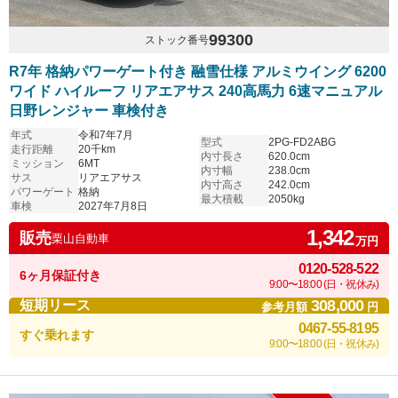
99300
ストック番号
R7年 格納パワーゲート付き 融雪仕様 アルミウイング 6200
ワイド ハイルーフ リアエアサス 240高馬力 6速マニュアル
日野レンジャー 車検付き
年式
令和7年7月
型式
2PG-FD2ABG
走行距離
20千km
内寸長さ
620.0cm
ミッション
6MT
内寸幅
238.0cm
サス
リアエアサス
内寸高さ
242.0cm
パワーゲート
格納
最大積載
2050kg
車検
2027年7月8日
1,342
販売
栗山自動車
万円
0120-528-522
6ヶ月保証付き
9:00〜18:00 (日・祝休み)
308,000
短期リース
参考月額
円
0467-55-8195
すぐ乗れます
9:00〜18:00 (日・祝休み)