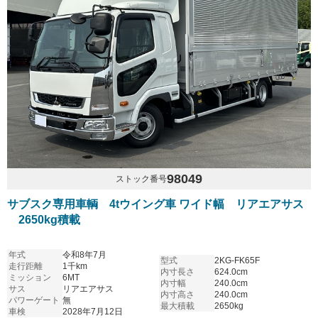
98049
ストック番号
サブスク専用車輌 4tウイング車 ワイド幅 リアエアサス
2650kg積載
年式
令和8年7月
型式
2KG-FK65F
走行距離
1千km
内寸長さ
624.0cm
ミッション
6MT
内寸幅
240.0cm
サス
リアエアサス
内寸高さ
240.0cm
パワーゲート
無
最大積載
2650kg
車検
2028年7月12日