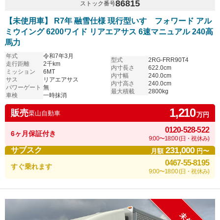
86815
ストック番号
【未使用車】 R7年 融雪仕様 現行型いすゞフォワード アル
ミウイング 6200ワイド リアエアサス 6速マニュアル 240高
馬力
年式
令和7年3月
型式
2RG-FRR90T4
走行距離
2千km
内寸長さ
622.0cm
ミッション
6MT
内寸幅
240.0cm
サス
リアエアサス
内寸高さ
240.0cm
パワーゲート
無
最大積載
2800kg
車検
一時抹消
1,210
販売
栗山自動車
万円
0120-528-522
6ヶ月保証付き
9:00〜18:00 (日・祝休み)
231,000
サブスク
月額
円〜
0467-55-8195
すぐ乗れます
9:00〜18:00 (日・祝休み)