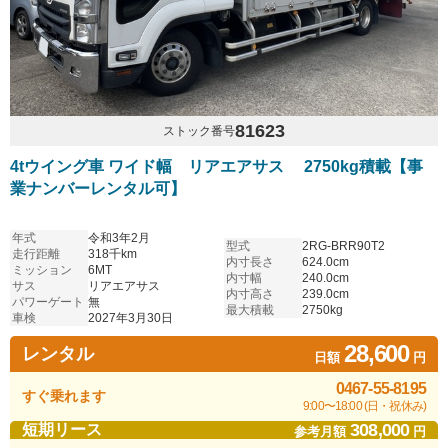
81623
ストック番号
4tウイング車 ワイド幅 リアエアサス 2750kg積載【事
業ナンバーレンタル可】
年式
令和3年2月
型式
2RG-BRR90T2
走行距離
318千km
内寸長さ
624.0cm
ミッション
6MT
内寸幅
240.0cm
サス
リアエアサス
内寸高さ
239.0cm
パワーゲート
無
最大積載
2750kg
車検
2027年3月30日
28,600
レンタル
日額
円
0467-55-8195
すぐ乗れます
9:00〜18:00 (日・祝休み)
308,000
短期リース
参考月額
円