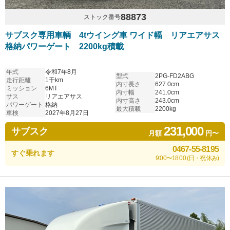
88873
ストック番号
サブスク専用車輌 4tウイング車 ワイド幅 リアエアサス
格納パワーゲート 2200kg積載
年式
令和7年8月
型式
2PG-FD2ABG
走行距離
1千km
内寸長さ
627.0cm
ミッション
6MT
内寸幅
241.0cm
サス
リアエアサス
内寸高さ
243.0cm
パワーゲート
格納
最大積載
2200kg
車検
2027年8月27日
231,000
サブスク
月額
円〜
0467-55-8195
すぐ乗れます
9:00〜18:00 (日・祝休み)