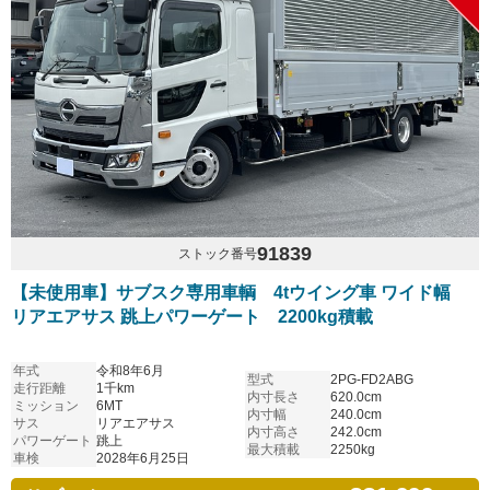
91839
ストック番号
【未使用車】サブスク専用車輌 4tウイング車 ワイド幅
リアエアサス 跳上パワーゲート 2200kg積載
年式
令和8年6月
型式
2PG-FD2ABG
走行距離
1千km
内寸長さ
620.0cm
ミッション
6MT
内寸幅
240.0cm
サス
リアエアサス
内寸高さ
242.0cm
パワーゲート
跳上
最大積載
2250kg
車検
2028年6月25日