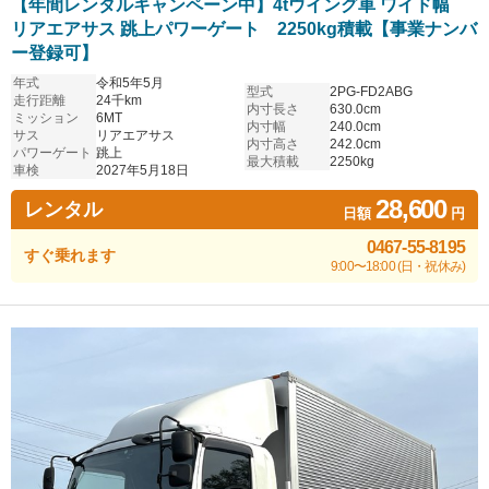
【年間レンタルキャンペーン中】4tウイング車 ワイド幅
リアエアサス 跳上パワーゲート 2250kg積載【事業ナンバ
ー登録可】
年式
令和5年5月
型式
2PG-FD2ABG
走行距離
24千km
内寸長さ
630.0cm
ミッション
6MT
内寸幅
240.0cm
サス
リアエアサス
内寸高さ
242.0cm
パワーゲート
跳上
最大積載
2250kg
車検
2027年5月18日
28,600
レンタル
日額
円
0467-55-8195
すぐ乗れます
9:00〜18:00 (日・祝休み)