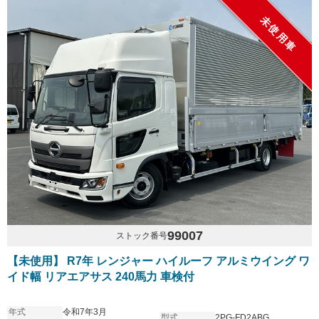
未使用車
99007
ストック番号
【未使用】 R7年 レンジャー ハイルーフ アルミウイング ワ
イド幅 リアエアサス 240馬力 車検付
年式
令和7年3月
型式
2PG-FD2ABG