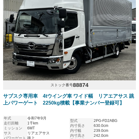
88874
ストック番号
サブスク専用車 4tウイング車 ワイド幅 リアエアサス 跳
上パワーゲート 2250kg積載【事業ナンバー登録可】
年式
令和7年9月
型式
2PG-FD2ABG
走行距離
1千km
内寸長さ
630.0cm
ミッション
6MT
内寸幅
239.0cm
サス
リアエアサス
内寸高さ
242.0cm
パワーゲート
跳上