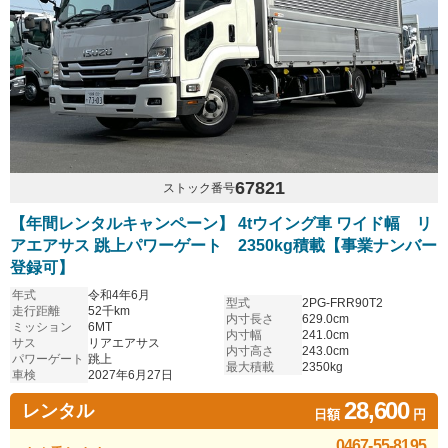
67821
ストック番号
【年間レンタルキャンペーン】 4tウイング車 ワイド幅 リ
アエアサス 跳上パワーゲート 2350kg積載【事業ナンバー
登録可】
年式
令和4年6月
型式
2PG-FRR90T2
走行距離
52千km
内寸長さ
629.0cm
ミッション
6MT
内寸幅
241.0cm
サス
リアエアサス
内寸高さ
243.0cm
パワーゲート
跳上
最大積載
2350kg
車検
2027年6月27日
28,600
レンタル
日額
円
0467-55-8195