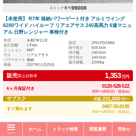
99008
ストック番号
【未使用】 R7年 格納パワーゲート付き アルミウイング
6200ワイド ハイルーフ リアエアサス 240高馬力 6速マニュ
アル 日野レンジャー 車検付き
年式
令和7年11月
型式
2PG-FD2ABG
走行距離
1千km
内寸長さ
626.0cm
ミッション
6MT
内寸幅
240.0cm
サス
リアエアサス
内寸高さ
244.0cm
パワーゲート
格納
最大積載
2200kg
車検
2027年11月25日
1,353
販売
栗山自動車
万円
0120-528-522
6ヶ月保証付き
9:00〜18:00 (日・祝休み)
231,000
サブスク
月額
円〜
0467-55-8195
すぐ乗れます
9:00〜18:00 (日・祝休み)
ホーム
トラック検索
閲覧履歴
問合せ
メニュー