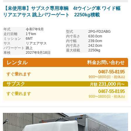
【未使用車】サブスク専用車輌 4tウイング車 ワイド幅
リアエアサス 跳上パワーゲート 2250kg積載
年式
令和7年9月
型式
2PG-FD2ABG
走行距離
1千km
内寸長さ
630.0cm
ミッション
6MT
内寸幅
239.0cm
サス
リアエアサス
内寸高さ
242.0cm
パワーゲート
跳上
最大積載
2250kg
車検
2027年9月18日
レンタル
料金お問い合わせ
0467-55-8195
すぐ乗れます
9:00〜18:00 (日・祝休み)
231,000
サブスク
月額
円〜
0467-55-8195
すぐ乗れます
9:00〜18:00 (日・祝休み)