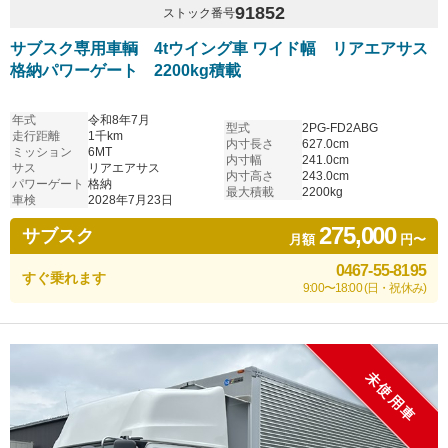
91852
ストック番号
サブスク専用車輌 4tウイング車 ワイド幅 リアエアサス
格納パワーゲート 2200kg積載
年式
令和8年7月
型式
2PG-FD2ABG
走行距離
1千km
内寸長さ
627.0cm
ミッション
6MT
内寸幅
241.0cm
サス
リアエアサス
内寸高さ
243.0cm
パワーゲート
格納
最大積載
2200kg
車検
2028年7月23日
275,000
サブスク
月額
円〜
0467-55-8195
すぐ乗れます
9:00〜18:00 (日・祝休み)
未使用車