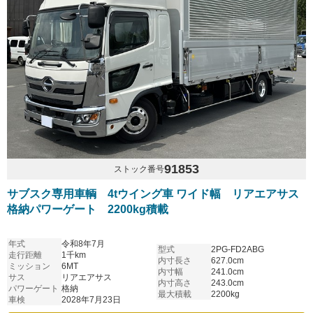
91853
ストック番号
サブスク専用車輌 4tウイング車 ワイド幅 リアエアサス
格納パワーゲート 2200kg積載
年式
令和8年7月
型式
2PG-FD2ABG
走行距離
1千km
内寸長さ
627.0cm
ミッション
6MT
内寸幅
241.0cm
サス
リアエアサス
内寸高さ
243.0cm
パワーゲート
格納
最大積載
2200kg
車検
2028年7月23日