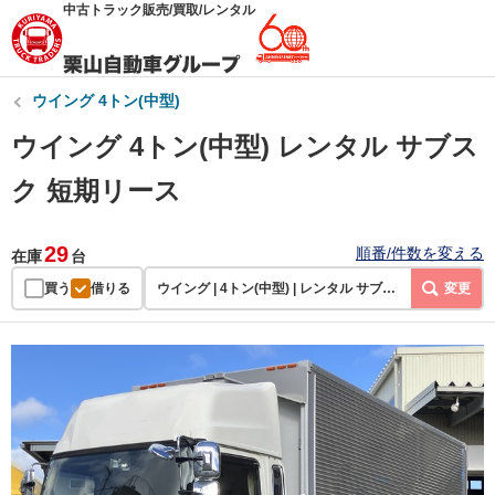
中古トラック販売/買取/レンタル
ウイング 4トン(中型)
ウイング 4トン(中型) レンタル サブス
ク 短期リース
29
順番/件数を変える
在庫
台
買う
借りる
ウイング | 4トン(中型) | レンタル サブスク 短期リース
変更