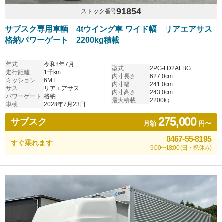
91854
ストック番号
サブスク専用車輌 4tウイング車 ワイド幅 リアエアサス
格納パワーゲート 2200kg積載
年式
令和8年7月
型式
2PG-FD2ALBG
走行距離
1千km
内寸長さ
627.0cm
ミッション
6MT
内寸幅
241.0cm
サス
リアエアサス
内寸高さ
243.0cm
パワーゲート
格納
最大積載
2200kg
車検
2028年7月23日
275,000
サブスク
月額
円〜
0467-55-8195
すぐ乗れます
9:00〜18:00 (日・祝休み)