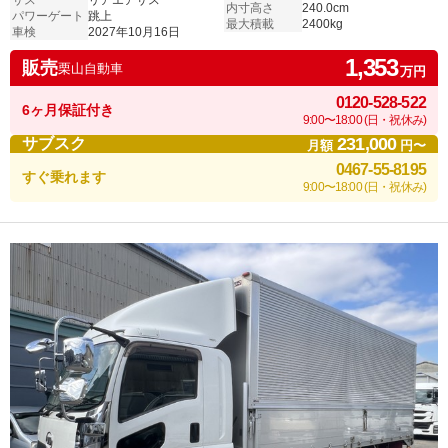
サス
リアエアサス
内寸高さ
240.0cm
パワーゲート
跳上
最大積載
2400kg
車検
2027年10月16日
1,353
販売
栗山自動車
万円
0120-528-522
6ヶ月保証付き
9:00〜18:00 (日・祝休み)
231,000
サブスク
月額
円〜
0467-55-8195
すぐ乗れます
9:00〜18:00 (日・祝休み)