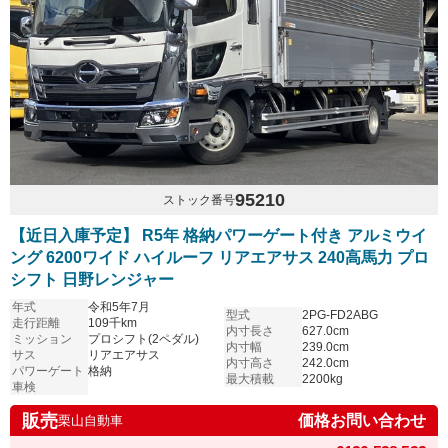
95210
ストック番号
【近日入庫予定】 R5年 格納パワーゲート付き アルミウイ
ング 6200ワイド ハイルーフ リアエアサス 240高馬力 プロ
シフト 日野レンジャー
年式
令和5年7月
型式
2PG-FD2ABG
走行距離
109千km
内寸長さ
627.0cm
ミッション
プロシフト(2ペダル)
内寸幅
239.0cm
サス
リアエアサス
内寸高さ
242.0cm
パワーゲート
格納
最大積載
2200kg
車検
販売
価格お問い合わせ
栗山自動車