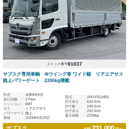
91837
ストック番号
サブスク専用車輌 4tウイング車 ワイド幅 リアエアサス
跳上パワーゲート 2200kg積載
年式
令和8年6月
型式
2PG-FD2ABG
走行距離
1千km
内寸長さ
620.0cm
ミッション
6MT
内寸幅
240.0cm
サス
リアエアサス
内寸高さ
242.0cm
パワーゲート
跳上
最大積載
2250kg
車検
2028年6月25日
231,000
サブスク