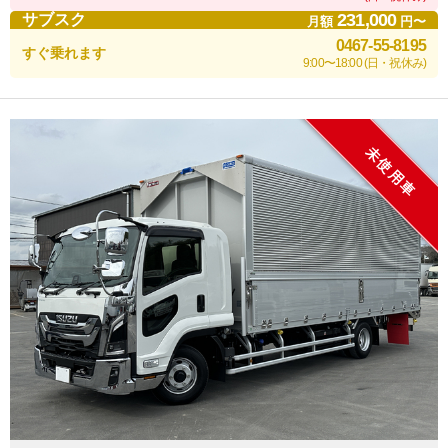
231,000
サブスク
月額
円〜
0467-55-8195
すぐ乗れます
9:00〜18:00 (日・祝休み)
未使用車