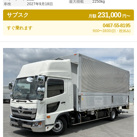
最大積載
2250kg
車検
2027年9月18日
231,000
サブスク
月額
円〜
0467-55-8195
すぐ乗れます
9:00〜18:00 (日・祝休み)