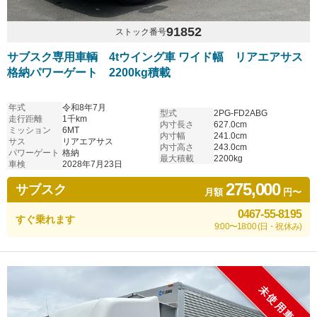
91852
ストック番号
サブスク専用車輌 4tウイング車 ワイド幅 リアエアサス
格納パワーゲート 2200kg積載
年式
令和8年7月
型式
2PG-FD2ABG
走行距離
1千km
内寸長さ
627.0cm
ミッション
6MT
内寸幅
241.0cm
サス
リアエアサス
内寸高さ
243.0cm
パワーゲート
格納
最大積載
2200kg
車検
2028年7月23日
275,000
サブスク
月額
円〜
0467-55-8195
すぐ乗れます
9:00〜18:00 (日・祝休み)
未使用車