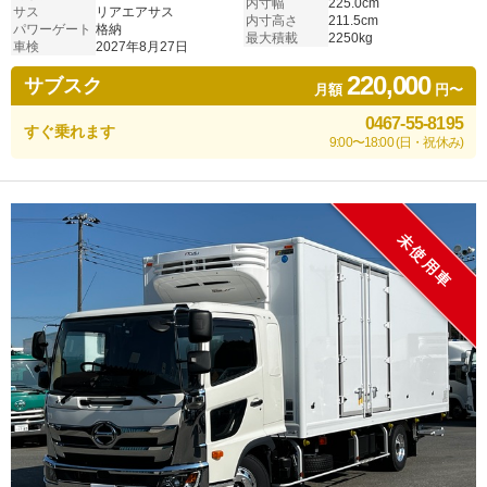
内寸幅
225.0cm
サス
リアエアサス
内寸高さ
211.5cm
パワーゲート
格納
最大積載
2250kg
車検
2027年8月27日
220,000
サブスク
月額
円〜
0467-55-8195
すぐ乗れます
9:00〜18:00 (日・祝休み)
未使用車