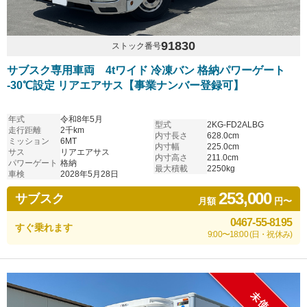
91830
ストック番号
サブスク専用車両 4tワイド 冷凍バン 格納パワーゲート
-30℃設定 リアエアサス【事業ナンバー登録可】
年式
令和8年5月
型式
2KG-FD2ALBG
走行距離
2千km
内寸長さ
628.0cm
ミッション
6MT
内寸幅
225.0cm
サス
リアエアサス
内寸高さ
211.0cm
パワーゲート
格納
最大積載
2250kg
車検
2028年5月28日
253,000
サブスク
月額
円〜
0467-55-8195
すぐ乗れます
9:00〜18:00 (日・祝休み)