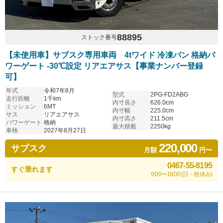
88895
ストック番号
【未使用車】サブスク専用車両 4tワイド 冷凍バン 格納パ
ワーゲート -30℃設定 リアエアサス【事業ナンバー登録
可】
年式
令和7年8月
型式
2PG-FD2ABG
走行距離
1千km
内寸長さ
626.0cm
ミッション
6MT
内寸幅
225.0cm
サス
リアエアサス
内寸高さ
211.5cm
パワーゲート
格納
最大積載
2250kg
車検
2027年8月27日
220,000
サブスク
月額
円〜
0467-55-8195
すぐ乗れます
9:00〜18:00 (日・祝休み)