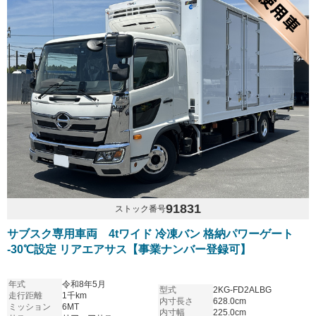
91831
ストック番号
サブスク専用車両 4tワイド 冷凍バン 格納パワーゲート
-30℃設定 リアエアサス【事業ナンバー登録可】
年式
令和8年5月
型式
2KG-FD2ALBG
走行距離
1千km
内寸長さ
628.0cm
ミッション
6MT
内寸幅
225.0cm