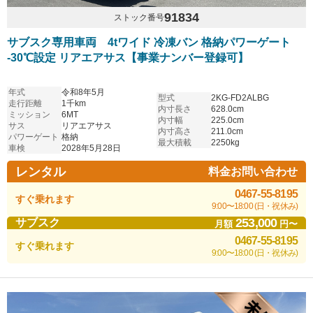
91834
ストック番号
サブスク専用車両 4tワイド 冷凍バン 格納パワーゲート
-30℃設定 リアエアサス【事業ナンバー登録可】
年式
令和8年5月
型式
2KG-FD2ALBG
走行距離
1千km
内寸長さ
628.0cm
ミッション
6MT
内寸幅
225.0cm
サス
リアエアサス
内寸高さ
211.0cm
パワーゲート
格納
最大積載
2250kg
車検
2028年5月28日
レンタル
料金お問い合わせ
0467-55-8195
すぐ乗れます
9:00〜18:00 (日・祝休み)
253,000
サブスク
月額
円〜
0467-55-8195
すぐ乗れます
9:00〜18:00 (日・祝休み)