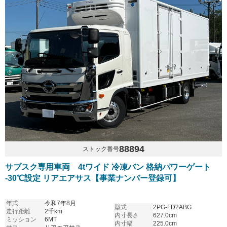
88894
ストック番号
サブスク専用車両 4tワイド 冷凍バン 格納パワーゲート
-30℃設定 リアエアサス【事業ナンバー登録可】
年式
令和7年8月
型式
2PG-FD2ABG
走行距離
2千km
内寸長さ
627.0cm
ミッション
6MT
内寸幅
225.0cm