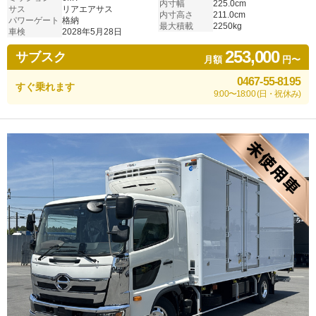
内寸幅
225.0cm
サス
リアエアサス
内寸高さ
211.0cm
パワーゲート
格納
最大積載
2250kg
車検
2028年5月28日
253,000
サブスク
月額
円〜
0467-55-8195
すぐ乗れます
9:00〜18:00 (日・祝休み)