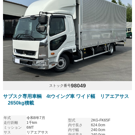
98049
ストック番号
サブスク専用車輌 4tウイング車 ワイド幅 リアエアサス
2650kg積載
年式
令和8年7月
型式
2KG-FK65F
走行距離
1千km
内寸長さ
624.0cm
ミッション
6MT
内寸幅
240.0cm
サス
リアエアサス
内寸高さ
240.0cm