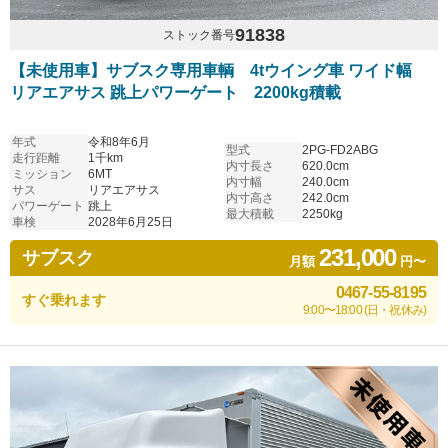
91838
ストック番号
【未使用車】サブスク専用車輌 4tウイング車 ワイド幅
リアエアサス 跳上パワーゲート 2200kg積載
年式
令和8年6月
型式
2PG-FD2ABG
走行距離
1千km
内寸長さ
620.0cm
ミッション
6MT
内寸幅
240.0cm
サス
リアエアサス
内寸高さ
242.0cm
パワーゲート
跳上
最大積載
2250kg
車検
2028年6月25日
231,000
サブスク
月額
円〜
0467-55-8195
すぐ乗れます
9:00〜18:00 (日・祝休み)