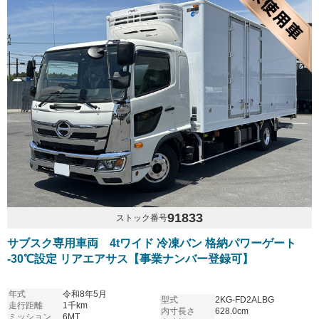
91833
ストック番号
サブスク専用車両 4tワイド 冷凍バン 格納パワーゲート
-30℃設定 リアエアサス【事業ナンバー登録可】
年式
令和8年5月
型式
2KG-FD2ALBG
走行距離
1千km
内寸長さ
628.0cm
ミッション
6MT