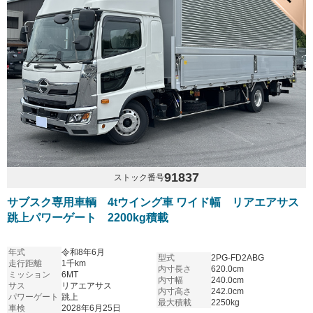
91837
ストック番号
サブスク専用車輌 4tウイング車 ワイド幅 リアエアサス
跳上パワーゲート 2200kg積載
年式
令和8年6月
型式
2PG-FD2ABG
走行距離
1千km
内寸長さ
620.0cm
ミッション
6MT
内寸幅
240.0cm
サス
リアエアサス
内寸高さ
242.0cm
パワーゲート
跳上
最大積載
2250kg
車検
2028年6月25日