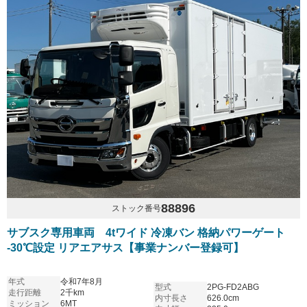
88896
ストック番号
サブスク専用車両 4tワイド 冷凍バン 格納パワーゲート
-30℃設定 リアエアサス【事業ナンバー登録可】
年式
令和7年8月
型式
2PG-FD2ABG
走行距離
2千km
内寸長さ
626.0cm
ミッション
6MT