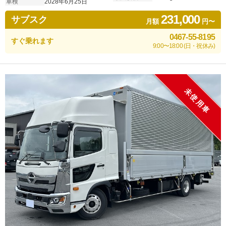
車検
2028年6月25日
231,000
サブスク
月額
円〜
0467-55-8195
すぐ乗れます
9:00〜18:00 (日・祝休み)
未使用車