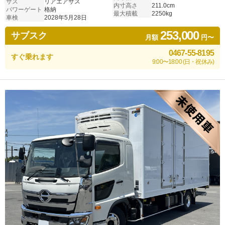
サス
リアエアサス
内寸高さ
211.0cm
パワーゲート
格納
最大積載
2250kg
車検
2028年5月28日
253,000
サブスク
月額
円〜
0467-55-8195
すぐ乗れます
9:00〜18:00 (日・祝休み)