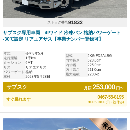
91832
ストック番号
サブスク専用車両 4tワイド 冷凍バン 格納パワーゲート
-30℃設定 リアエアサス【事業ナンバー登録可】
年式
令和8年5月
型式
2KG-FD2ALBG
走行距離
1千km
内寸長さ
628.0cm
ミッション
6MT
内寸幅
225.0cm
サス
リアエアサス
内寸高さ
211.0cm
パワーゲート
格納
最大積載
2200kg
車検
2028年5月28日
253,000
サブスク
月額
円〜
0467-55-8195
すぐ乗れます
9:00〜18:00 (日・祝休み)