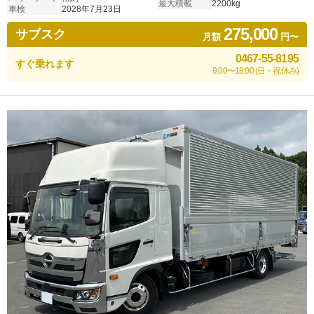
最大積載
2200kg
車検
2028年7月23日
275,000
サブスク
月額
円〜
0467-55-8195
すぐ乗れます
9:00〜18:00 (日・祝休み)