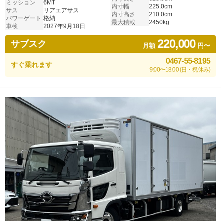
ミッション
6MT
内寸幅
225.0cm
サス
リアエアサス
内寸高さ
210.0cm
パワーゲート
格納
最大積載
2450kg
車検
2027年9月18日
220,000
サブスク
月額
円〜
0467-55-8195
すぐ乗れます
9:00〜18:00 (日・祝休み)