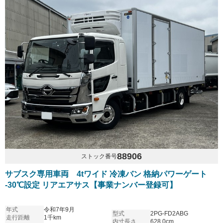
88906
ストック番号
サブスク専用車両 4tワイド 冷凍バン 格納パワーゲート
-30℃設定 リアエアサス【事業ナンバー登録可】
年式
令和7年9月
型式
2PG-FD2ABG
走行距離
1千km
内寸長さ
628.0cm