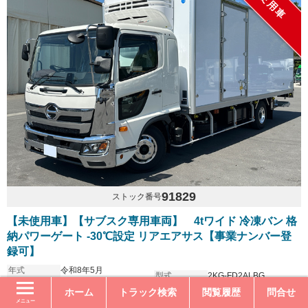
未使用車
91829
ストック番号
【未使用車】【サブスク専用車両】 4tワイド 冷凍バン 格
納パワーゲート -30℃設定 リアエアサス【事業ナンバー登
録可】
年式
令和8年5月
型式
2KG-FD2ALBG
走行距離
1千km
内寸長さ
628.0cm
ホーム
トラック検索
閲覧履歴
問合せ
ミッション
6MT
内寸幅
225.0cm
サス
メニュー
リアエアサス