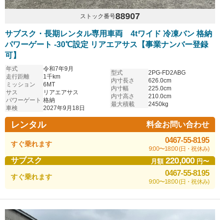
88907
ストック番号
サブスク・長期レンタル専用車両 4tワイド 冷凍バン 格納
パワーゲート -30℃設定 リアエアサス【事業ナンバー登録
可】
年式
令和7年9月
型式
2PG-FD2ABG
走行距離
1千km
内寸長さ
626.0cm
ミッション
6MT
内寸幅
225.0cm
サス
リアエアサス
内寸高さ
210.0cm
パワーゲート
格納
最大積載
2450kg
車検
2027年9月18日
レンタル
料金お問い合わせ
0467-55-8195
すぐ乗れます
9:00〜18:00 (日・祝休み)
220,000
サブスク
月額
円〜
0467-55-8195
すぐ乗れます
9:00〜18:00 (日・祝休み)