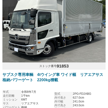
91853
ストック番号
サブスク専用車輌 4tウイング車 ワイド幅 リアエアサス
格納パワーゲート 2200kg積載
年式
令和8年7月
型式
2PG-FD2ABG
走行距離
1千km
内寸長さ
627.0cm
ミッション
6MT
内寸幅
241.0cm
サス
リアエアサス
内寸高さ
243.0cm
パワーゲート
格納