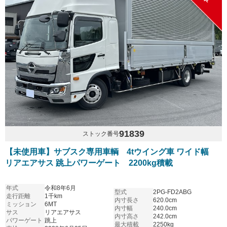
91839
ストック番号
【未使用車】サブスク専用車輌 4tウイング車 ワイド幅
リアエアサス 跳上パワーゲート 2200kg積載
年式
令和8年6月
型式
2PG-FD2ABG
走行距離
1千km
内寸長さ
620.0cm
ミッション
6MT
内寸幅
240.0cm
サス
リアエアサス
内寸高さ
242.0cm
パワーゲート
跳上
最大積載
2250kg