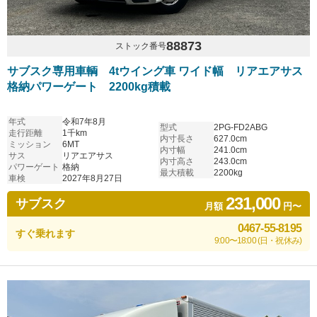
88873
ストック番号
サブスク専用車輌 4tウイング車 ワイド幅 リアエアサス
格納パワーゲート 2200kg積載
年式
令和7年8月
型式
2PG-FD2ABG
走行距離
1千km
内寸長さ
627.0cm
ミッション
6MT
内寸幅
241.0cm
サス
リアエアサス
内寸高さ
243.0cm
パワーゲート
格納
最大積載
2200kg
車検
2027年8月27日
231,000
サブスク
月額
円〜
0467-55-8195
すぐ乗れます
9:00〜18:00 (日・祝休み)