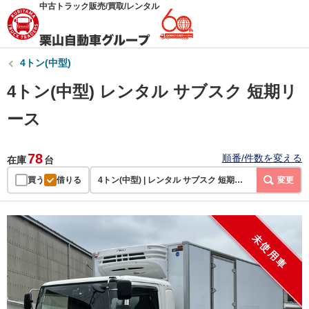
中古トラック販売/買取/レンタル
4トン(中型)
4トン(中型) レンタル サブスク 短期リ
ース
78
順番/件数を変える
在庫
台
買う
借りる
4トン(中型) | レンタル サブスク 短期リース
変更
未使用車