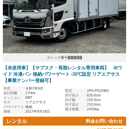
88908
ストック番号
【未使用車】【サブスク・長期レンタル専用車両】 4tワ
イド 冷凍バン 格納パワーゲート -30℃設定 リアエアサス
【事業ナンバー登録可】
年式
令和7年9月
型式
2PG-FD2ABG
走行距離
1千km
内寸長さ
626.0cm
ミッション
6MT
内寸幅
225.0cm
サス
リアエアサス
内寸高さ
210.0cm
パワーゲート
格納
最大積載
2450kg
車検
2027年9月18日
レンタル
料金お問い合わせ