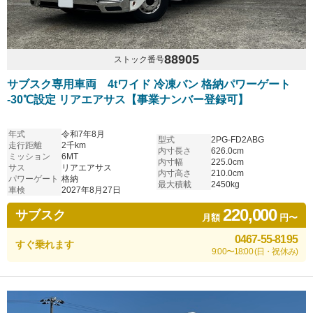
88905
ストック番号
サブスク専用車両 4tワイド 冷凍バン 格納パワーゲート
-30℃設定 リアエアサス【事業ナンバー登録可】
年式
令和7年8月
型式
2PG-FD2ABG
走行距離
2千km
内寸長さ
626.0cm
ミッション
6MT
内寸幅
225.0cm
サス
リアエアサス
内寸高さ
210.0cm
パワーゲート
格納
最大積載
2450kg
車検
2027年8月27日
220,000
サブスク
月額
円〜
0467-55-8195
すぐ乗れます
9:00〜18:00 (日・祝休み)