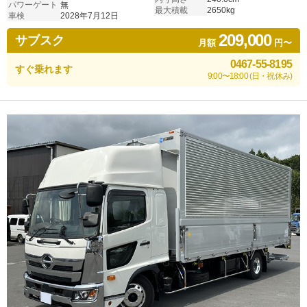
パワーゲート
無
最大積載
2650kg
車検
2028年7月12日
209,000
サブスク
月額
円〜
0467-55-8195
すぐ乗れます
9:00〜18:00 (日・祝休み)