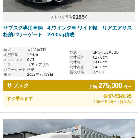
91854
ストック番号
サブスク専用車輌 4tウイング車 ワイド幅 リアエアサス
格納パワーゲート 2200kg積載
年式
令和8年7月
型式
2PG-FD2ALBG
走行距離
1千km
内寸長さ
627.0cm
ミッション
6MT
内寸幅
241.0cm
サス
リアエアサス
内寸高さ
243.0cm
パワーゲート
格納
最大積載
2200kg
車検
2028年7月23日
275,000
サブスク
月額
円〜
0467-55-8195
すぐ乗れます
9:00〜18:00 (日・祝休み)