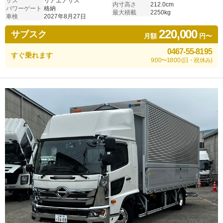
サス
リアエアサス
内寸高さ
212.0cm
パワーゲート
格納
最大積載
2250kg
車検
2027年8月27日
220,000
サブスク
月額
円〜
0467-55-8195
すぐ乗れます
9:00〜18:00 (日・祝休み)