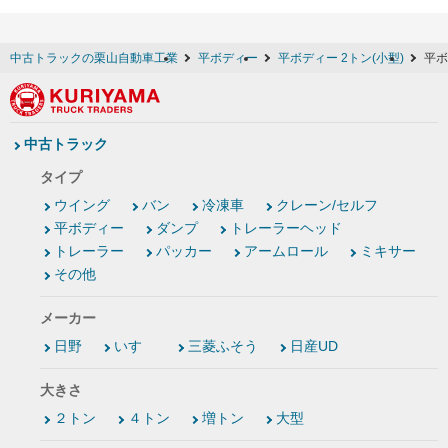
中古トラックの栗山自動車工業
平ボディー
平ボディー 2トン(小型)
平ボ
中古トラック
タイプ
ウイング
バン
冷凍車
クレーン/セルフ
平ボディー
ダンプ
トレーラーヘッド
トレーラー
パッカー
アームロール
ミキサー
その他
メーカー
日野
いすゞ
三菱ふそう
日産UD
大きさ
２トン
４トン
増トン
大型