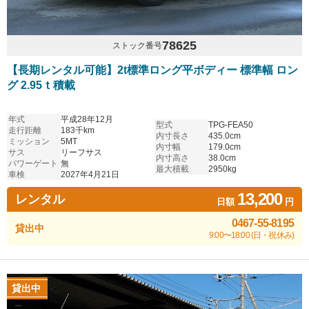
78625
ストック番号
【長期レンタル可能】2t標準ロング平ボディー 標準幅 ロン
グ 2.95ｔ積載
年式
平成28年12月
型式
TPG-FEA50
走行距離
183千km
内寸長さ
435.0cm
ミッション
5MT
内寸幅
179.0cm
サス
リーフサス
内寸高さ
38.0cm
パワーゲート
無
最大積載
2950kg
車検
2027年4月21日
13,200
レンタル
日額
円
0467-55-8195
貸出中
9:00〜18:00 (日・祝休み)
貸出中