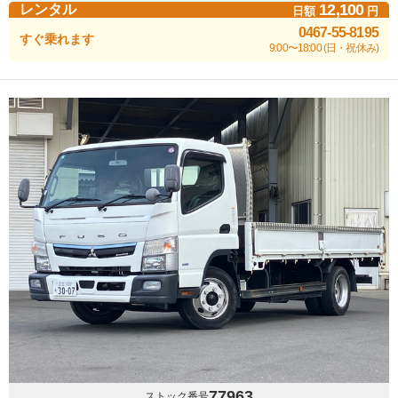
12,100
レンタル
日額
円
0467-55-8195
すぐ乗れます
9:00〜18:00 (日・祝休み)
77963
ストック番号