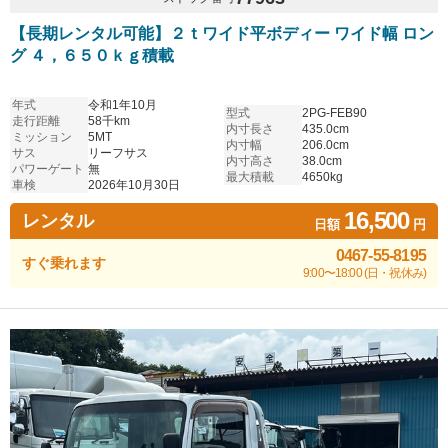
【長期レンタル可能】２ｔワイド平ボディー ワイド幅 ロン
グ ４，６５０ｋｇ積載
年式
令和1年10月
型式
2PG-FEB90
走行距離
58千km
内寸長さ
435.0cm
ミッション
5MT
内寸幅
206.0cm
サス
リーフサス
内寸高さ
38.0cm
パワーゲート
無
最大積載
4650kg
車検
2026年10月30日
16,500
レンタル
日額
円
0467-55-8195
すぐ乗れます
9:00〜18:00 (日・祝休み)