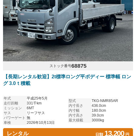
68875
ストック番号
【長期レンタル歓迎】2t標準ロング平ボディー 標準幅 ロン
グ 3.0ｔ積載
年式
平成25年5月
型式
TKG-NMR85AR
走行距離
331千km
内寸長さ
436.0cm
ミッション
6MT
内寸幅
180.0cm
サス
リーフサス
内寸高さ
39.0cm
パワーゲート
無
最大積載
3000kg
車検
2026年10月13日
13,200
レンタル
日額
円