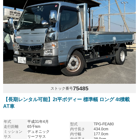
75485
ストック番号
【長期レンタル可能】2t平ボディー 標準幅 ロング 4t積載
AT車
年式
平成31年4月
型式
TPG-FEA80
走行距離
65千km
内寸長さ
434.0cm
ミッション
デュオニック
内寸幅
177.0cm
サス
リーフサス