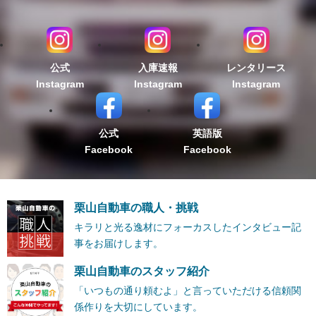
公式
入庫速報
レンタリース
Instagram
Instagram
Instagram
公式
英語版
Facebook
Facebook
栗山自動車の職人・挑戦
キラリと光る逸材にフォーカスしたインタビュー記
事をお届けします。
栗山自動車のスタッフ紹介
「いつもの通り頼むよ」と言っていただける信頼関
係作りを大切にしています。