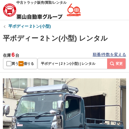
中古トラック販売/買取/レンタル
平ボディー 2トン(小型)
平ボディー 2トン(小型) レンタル
6
順番/件数を変える
在庫
台
買う
借りる
平ボディー | 2トン(小型) | レンタル
変更