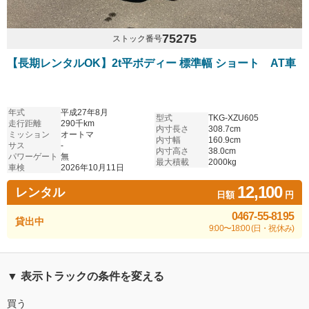
75275
ストック番号
【長期レンタルOK】2t平ボディー 標準幅 ショート AT車
年式
平成27年8月
型式
TKG-XZU605
走行距離
290千km
内寸長さ
308.7cm
ミッション
オートマ
内寸幅
160.9cm
サス
-
内寸高さ
38.0cm
パワーゲート
無
最大積載
2000kg
車検
2026年10月11日
12,100
レンタル
日額
円
0467-55-8195
貸出中
9:00〜18:00 (日・祝休み)
▼ 表示トラックの条件を変える
買う