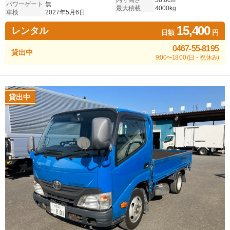
内寸高さ
38.0cm
パワーゲート
無
最大積載
4000kg
車検
2027年5月6日
15,400
レンタル
日額
円
0467-55-8195
貸出中
9:00〜18:00 (日・祝休み)
貸出中