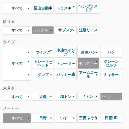
ワンプラス
栗山自動車
トラスキー
すべて
トア
借りる
レンタル
サブスク
短期リース
すべて
タイプ
冷凍ウイン
ウイング
冷凍バン
バン
グ
トレーラー
クレーン
トレーラー
平ボディー
すべて
ヘッド
セルフ
アームロー
ダンプ
パッカー車
ミキサー
ル
大きさ
大型
増トン
4トン
2トン
すべて
メーカー
日野
いすゞ
三菱ふそう
日産UD
すべて