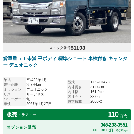
81108
ストック番号
総重量５ｔ未満 平ボディ 標準ショート 車検付き キャンタ
ー デュオニック
年式
平成28年1月
型式
TKG-FBA20
走行距離
257千km
内寸長さ
311.0cm
ミッション
デュオニック
内寸幅
161.0cm
サス
リーフサス
内寸高さ
38.0cm
パワーゲート
無
最大積載
2000kg
車検
2027年1月27日
110
販売
トラスキー
万円
046-298-0551
オプション販売
9:00〜18:00 (日・祝休み)