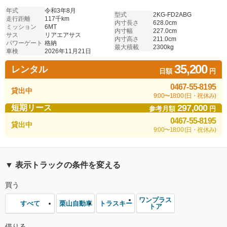
年式
令和3年8月
型式
2KG-FD2ABG
走行距離
117千km
内寸長さ
628.0cm
ミッション
6MT
内寸幅
227.0cm
サス
リアエアサス
内寸高さ
211.0cm
パワーゲート
格納
最大積載
2300kg
車検
2026年11月21日
35,200
レンタル
日額
円
0467-55-8195
貸出中
9:00〜18:00 (日・祝休み)
297,000
短期リース
参考月額
円
0467-55-8195
貸出中
9:00〜18:00 (日・祝休み)
▼ 表示トラックの条件を変える
買う
ワンプラス
栗山自動車
トラスキー
すべて
トア
借りる