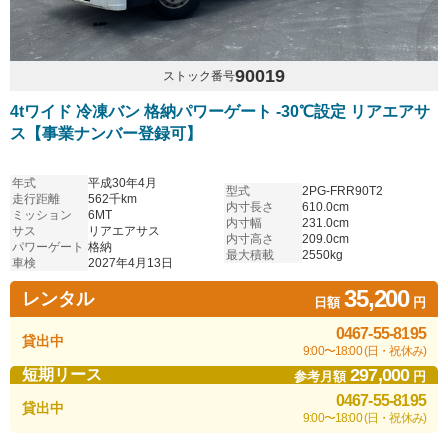
90019
ストック番号
4tワイド 冷凍バン 格納パワーゲート -30℃設定 リアエアサ
ス【事業ナンバー登録可】
年式
平成30年4月
型式
2PG-FRR90T2
走行距離
562千km
内寸長さ
610.0cm
ミッション
6MT
内寸幅
231.0cm
サス
リアエアサス
内寸高さ
209.0cm
パワーゲート
格納
最大積載
2550kg
車検
2027年4月13日
35,200
レンタル
日額
円
0467-55-8195
貸出中
9:00〜18:00 (日・祝休み)
297,000
短期リース
参考月額
円
0467-55-8195
貸出中
9:00〜18:00 (日・祝休み)