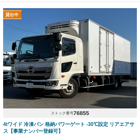
貸出中
76855
ストック番号
4tワイド 冷凍バン 格納パワーゲート -30℃設定 リアエアサ
ス【事業ナンバー登録可】