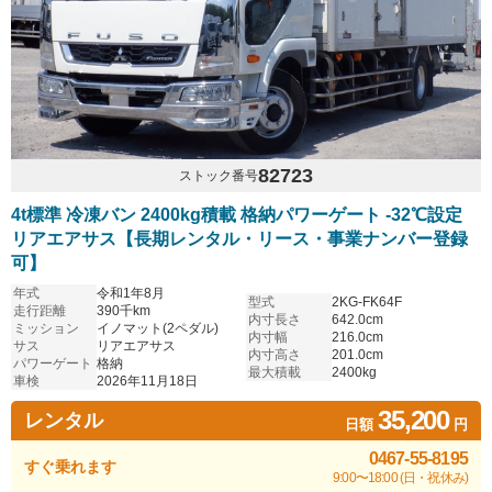
82723
ストック番号
4t標準 冷凍バン 2400kg積載 格納パワーゲート -32℃設定
リアエアサス【長期レンタル・リース・事業ナンバー登録
可】
年式
令和1年8月
型式
2KG-FK64F
走行距離
390千km
内寸長さ
642.0cm
ミッション
イノマット(2ペダル)
内寸幅
216.0cm
サス
リアエアサス
内寸高さ
201.0cm
パワーゲート
格納
最大積載
2400kg
車検
2026年11月18日
35,200
レンタル
日額
円
0467-55-8195
すぐ乗れます
9:00〜18:00 (日・祝休み)