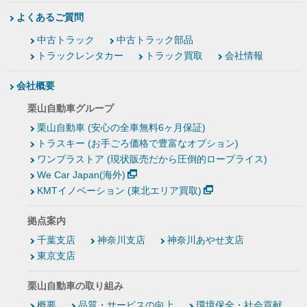
よくあるご質問
中古トラック
中古トラック部品
トラックレンタカー
トラック買取
会社情報
会社概要
栗山自動車グループ
栗山自動車 (安心の全車無料6ヶ月保証)
トラスキー (お手ごろ価格で豊富なオプション)
ワンプラストア (現状販売だから圧倒的ロープライス)
We Car Japan(海外)
KMTイノベーション (東北エリア買取)
拠点案内
千葉支店
神奈川支店
神奈川あやせ支店
東京支店
栗山自動車の取り組み
概要
品質・サービスの向上
環境保全・社会貢献