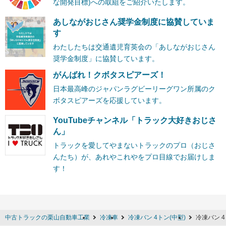
な開発目標)への取組をご紹介いたします。
あしながおじさん奨学金制度に協賛していま
す
わたしたちは交通遺児育英会の「あしながおじさん
奨学金制度」に協賛しています。
がんばれ！クボタスピアーズ！
日本最高峰のジャパンラグビーリーグワン所属のク
ボタスピアーズを応援しています。
YouTubeチャンネル「トラック大好きおじさ
ん」
トラックを愛してやまないトラックのプロ（おじさ
んたち）が、あれやこれやをプロ目線でお届けしま
す！
中古トラックの栗山自動車工業
冷凍車
冷凍バン 4トン(中型)
冷凍バン 4