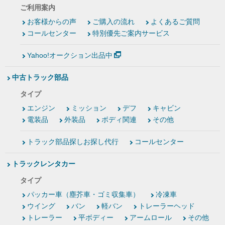
ご利用案内
お客様からの声
ご購入の流れ
よくあるご質問
コールセンター
特別優先ご案内サービス
Yahoo!オークション出品中
中古トラック部品
タイプ
エンジン
ミッション
デフ
キャビン
電装品
外装品
ボディ関連
その他
トラック部品探しお探し代行
コールセンター
トラックレンタカー
タイプ
パッカー車（塵芥車・ゴミ収集車）
冷凍車
ウイング
バン
軽バン
トレーラーヘッド
トレーラー
平ボディー
アームロール
その他