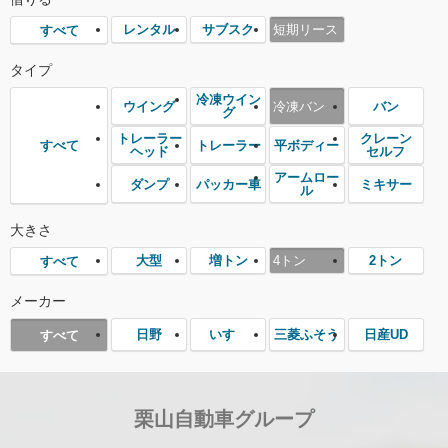
レンタル
サブスク
短期リース
すべて
タイプ
冷凍ウイン
ウイング
冷凍バン
バン
グ
トレーラー
クレーン
トレーラー
平ボディー
すべて
ヘッド
セルフ
アームロー
ダンプ
パッカー車
ミキサー
ル
大きさ
大型
増トン
4トン
2トン
すべて
メーカー
日野
いすゞ
三菱ふそう
日産UD
すべて
栗山自動車グループ