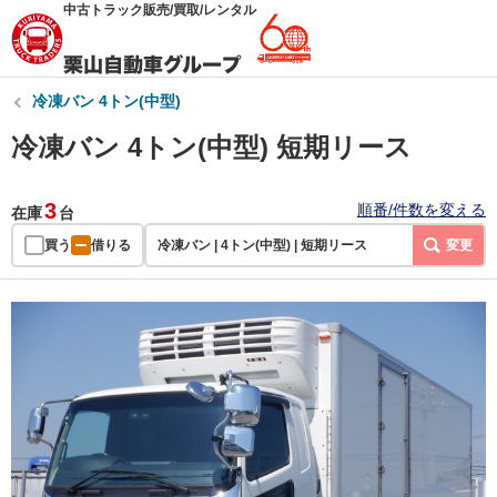
中古トラック販売/買取/レンタル
冷凍バン 4トン(中型)
冷凍バン 4トン(中型) 短期リース
3
順番/件数を変える
在庫
台
買う
借りる
冷凍バン | 4トン(中型) | 短期リース
変更