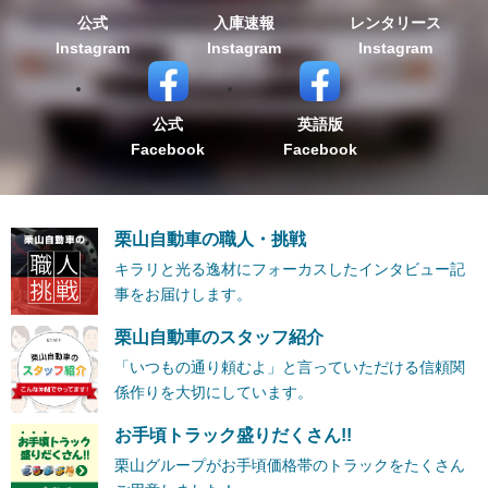
公式
入庫速報
レンタリース
Instagram
Instagram
Instagram
公式
英語版
Facebook
Facebook
栗山自動車の職人・挑戦
キラリと光る逸材にフォーカスしたインタビュー記
事をお届けします。
栗山自動車のスタッフ紹介
「いつもの通り頼むよ」と言っていただける信頼関
係作りを大切にしています。
お手頃トラック盛りだくさん!!
栗山グループがお手頃価格帯のトラックをたくさん