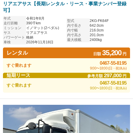
リアエアサス【長期レンタル・リース・事業ナンバー登録
可】
年式
令和1年8月
型式
2KG-FK64F
走行距離
390千km
内寸長さ
642.0cm
ミッション
イノマット(2ペダル)
内寸幅
216.0cm
サス
リアエアサス
内寸高さ
201.0cm
パワーゲート
格納
最大積載
2400kg
車検
2026年11月18日
35,200
レンタル
日額
円
0467-55-8195
すぐ乗れます
9:00〜18:00 (日・祝休み)
297,000
短期リース
参考月額
円
0467-55-8195
すぐ乗れます
9:00〜18:00 (日・祝休み)