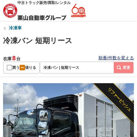
中古トラック販売/買取/レンタル
冷凍車
冷凍バン 短期リース
8
順番/件数を変える
在庫
台
買う
借りる
冷凍バン | 短期リース
変更
リファービッシュ