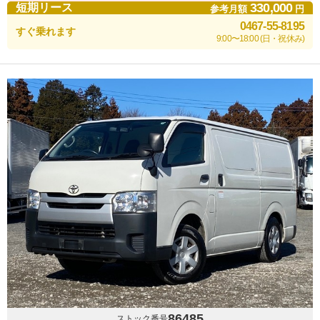
330,000
短期リース
参考月額
円
0467-55-8195
すぐ乗れます
9:00〜18:00 (日・祝休み)
86485
ストック番号