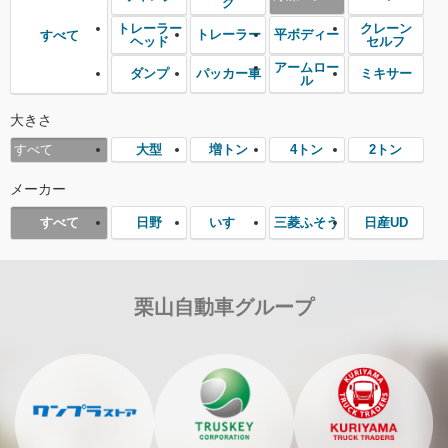
グ
トレーラー
クレーン
トレーラー
平ボディー
すべて
ヘッド
セルフ
アームロー
ダンプ
パッカー車
ミキサー
ル
大きさ
大型
増トン
4トン
2トン
すべて
メーカー
日野
いすゞ
三菱ふそう
日産UD
すべて
栗山自動車グループ