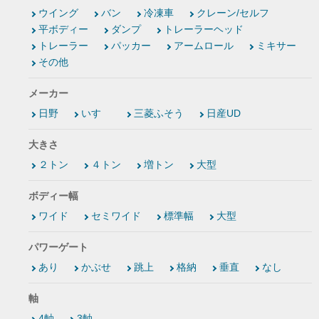
ウイング
バン
冷凍車
クレーン/セルフ
平ボディー
ダンプ
トレーラーヘッド
トレーラー
パッカー
アームロール
ミキサー
その他
メーカー
日野
いすゞ
三菱ふそう
日産UD
大きさ
２トン
４トン
増トン
大型
ボディー幅
ワイド
セミワイド
標準幅
大型
パワーゲート
あり
かぶせ
跳上
格納
垂直
なし
軸
4軸
3軸