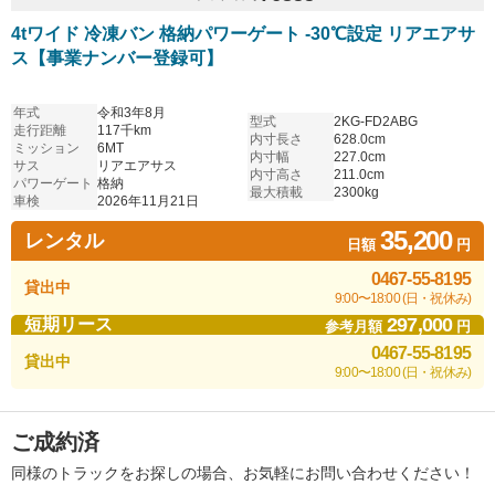
4tワイド 冷凍バン 格納パワーゲート -30℃設定 リアエアサ
ス【事業ナンバー登録可】
年式
令和3年8月
型式
2KG-FD2ABG
走行距離
117千km
内寸長さ
628.0cm
ミッション
6MT
内寸幅
227.0cm
サス
リアエアサス
内寸高さ
211.0cm
パワーゲート
格納
最大積載
2300kg
車検
2026年11月21日
35,200
レンタル
日額
円
0467-55-8195
貸出中
9:00〜18:00 (日・祝休み)
297,000
短期リース
参考月額
円
0467-55-8195
貸出中
9:00〜18:00 (日・祝休み)
ご成約済
同様のトラックをお探しの場合、お気軽にお問い合わせください！