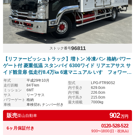
96811
ストック番号
【リファービッシュトラック】増トン 冷凍バン 格納パワー
ゲート付 菱重低温 スタンバイ 6300ワイド リアエアサス サ
イド観音扉 低走行8.4万㎞ 6速マニュアル いすゞフォワード
塗装仕上げ済
年式
平成29年10月
型式
LPG-FTR90S2
走行距離
84千km
内寸長さ
629.0cm
ミッション
6MT
内寸幅
226.0cm
サス
リーフサス
内寸高さ
215.0cm
パワーゲート
格納
最大積載
7000kg
車検
車検切れ ナンバー付き
902
販売
栗山自動車
万円
0120-528-522
6ヶ月保証付き
9:00〜18:00 (日・祝休み)