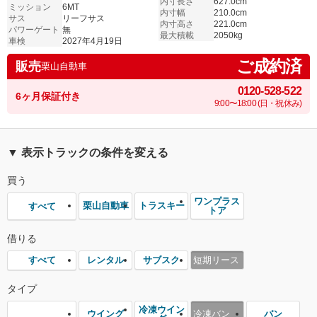
内寸長さ
627.0cm
ミッション
6MT
内寸幅
210.0cm
サス
リーフサス
内寸高さ
221.0cm
パワーゲート
無
最大積載
2050kg
車検
2027年4月19日
ご成約済
販売
栗山自動車
0120-528-522
6ヶ月保証付き
9:00〜18:00 (日・祝休み)
▼ 表示トラックの条件を変える
買う
ワンプラス
栗山自動車
トラスキー
すべて
トア
借りる
レンタル
サブスク
短期リース
すべて
タイプ
冷凍ウイン
ウイング
冷凍バン
バン