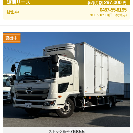
297,000
短期リース
参考月額
円
0467-55-8195
貸出中
9:00〜18:00 (日・祝休み)
貸出中
76855
ストック番号