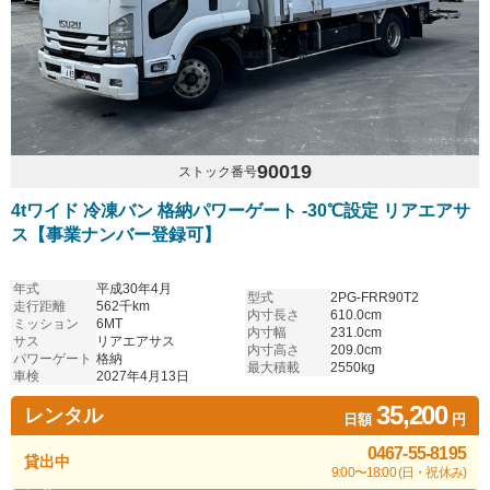
90019
ストック番号
4tワイド 冷凍バン 格納パワーゲート -30℃設定 リアエアサ
ス【事業ナンバー登録可】
年式
平成30年4月
型式
2PG-FRR90T2
走行距離
562千km
内寸長さ
610.0cm
ミッション
6MT
内寸幅
231.0cm
サス
リアエアサス
内寸高さ
209.0cm
パワーゲート
格納
最大積載
2550kg
車検
2027年4月13日
35,200
レンタル
日額
円
0467-55-8195
貸出中
9:00〜18:00 (日・祝休み)