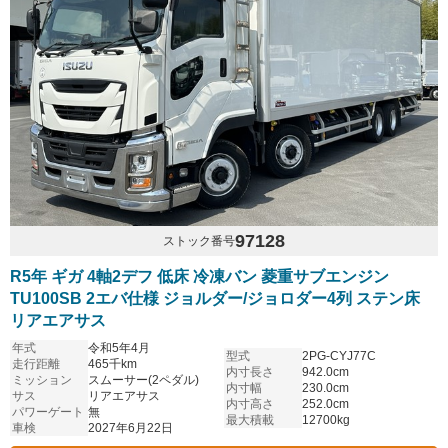
97128
ストック番号
R5年 ギガ 4軸2デフ 低床 冷凍バン 菱重サブエンジン
TU100SB 2エバ仕様 ジョルダー/ジョロダー4列 ステン床
リアエアサス
年式
令和5年4月
型式
2PG-CYJ77C
走行距離
465千km
内寸長さ
942.0cm
ミッション
スムーサー(2ペダル)
内寸幅
230.0cm
サス
リアエアサス
内寸高さ
252.0cm
パワーゲート
無
最大積載
12700kg
車検
2027年6月22日