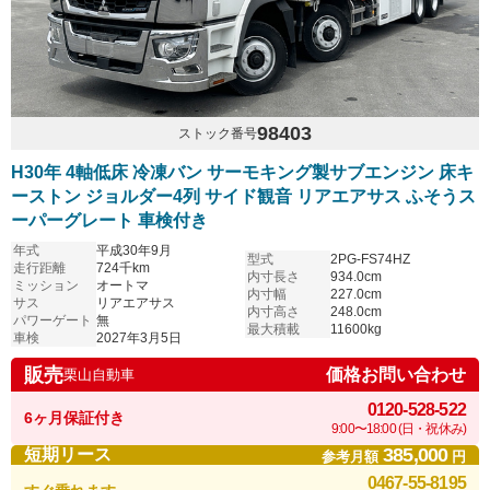
98403
ストック番号
H30年 4軸低床 冷凍バン サーモキング製サブエンジン 床キ
ーストン ジョルダー4列 サイド観音 リアエアサス ふそうス
ーパーグレート 車検付き
年式
平成30年9月
型式
2PG-FS74HZ
走行距離
724千km
内寸長さ
934.0cm
ミッション
オートマ
内寸幅
227.0cm
サス
リアエアサス
内寸高さ
248.0cm
パワーゲート
無
最大積載
11600kg
車検
2027年3月5日
販売
価格お問い合わせ
栗山自動車
0120-528-522
6ヶ月保証付き
9:00〜18:00 (日・祝休み)
385,000
短期リース
参考月額
円
0467-55-8195