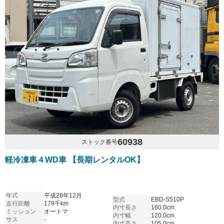
60938
ストック番号
軽冷凍車４WD車 【長期レンタルOK】
年式
平成28年12月
型式
EBD-S510P
走行距離
179千km
内寸長さ
160.0cm
ミッション
オートマ
内寸幅
120.0cm
サス
-
内寸高さ
105.0cm