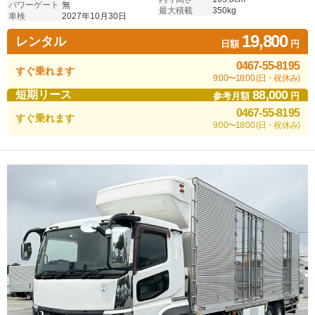
パワーゲート
無
最大積載
350kg
車検
2027年10月30日
19,800
レンタル
日額
円
0467-55-8195
すぐ乗れます
9:00〜18:00 (日・祝休み)
88,000
短期リース
参考月額
円
0467-55-8195
すぐ乗れます
9:00〜18:00 (日・祝休み)