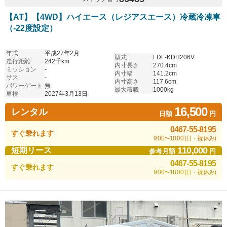
【AT】【4WD】ハイエース（レジアスエース）冷蔵冷凍車
（-22度設定）
年式
平成27年2月
型式
LDF-KDH206V
走行距離
242千km
内寸長さ
270.4cm
ミッション
-
内寸幅
141.2cm
サス
-
内寸高さ
117.6cm
パワーゲート
無
最大積載
1000kg
車検
2027年3月13日
16,500
レンタル
日額
円
0467-55-8195
すぐ乗れます
9:00〜18:00 (日・祝休み)
110,000
短期リース
参考月額
円
0467-55-8195
すぐ乗れます
9:00〜18:00 (日・祝休み)