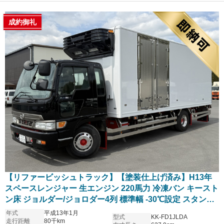
成約御礼
【リファービッシュトラック】【塗装仕上げ済み】H13年
スペースレンジャー 生エンジン 220馬力 冷凍バン キースト
ン床 ジョルダー/ジョロダー4列 標準幅 -30℃設定 スタンバ
イ付 左サイド観音扉 リア観音扉 ウロコステン張 サイドバ
年式
平成13年1月
型式
KK-FD1JLDA
ンパー オーバーハング角2段ステン アルミホイール 車検付
走行距離
80千km