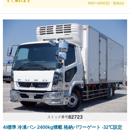
すぐ乗れます
9:00〜18:00 (日・祝休み)
82723
ストック番号
4t標準 冷凍バン 2400kg積載 格納パワーゲート -32℃設定