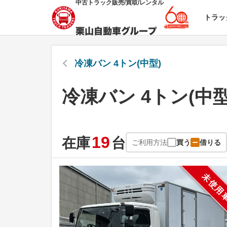
中古トラック販売/買取/レンタル
トラッ
冷凍バン 4トン(中型)
冷凍バン 4トン(中
19
在庫
台
ご利用方法
買う
借りる
未使用