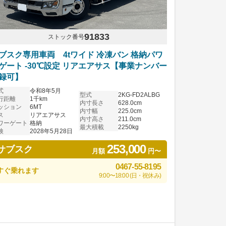
91833
ストック番号
ブスク専用車両 4tワイド 冷凍バン 格納パワ
ゲート -30℃設定 リアエアサス【事業ナンバー
録可】
式
令和8年5月
型式
2KG-FD2ALBG
行距離
1千km
内寸長さ
628.0cm
ッション
6MT
内寸幅
225.0cm
ス
リアエアサス
内寸高さ
211.0cm
ワーゲート
格納
最大積載
2250kg
検
2028年5月28日
253,000
サブスク
月額
円〜
0467-55-8195
すぐ乗れます
9:00〜18:00 (日・祝休み)