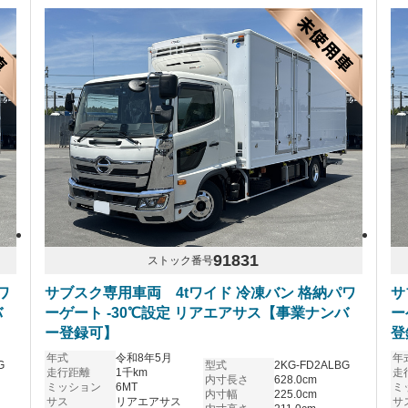
91831
ストック番号
ワ
サブスク専用車両 4tワイド 冷凍バン 格納パワ
サ
バ
ーゲート -30℃設定 リアエアサス【事業ナンバ
ー
ー登録可】
登
年式
令和8年5月
年
G
型式
2KG-FD2ALBG
走行距離
1千km
走
内寸長さ
628.0cm
ミッション
6MT
ミ
内寸幅
225.0cm
サス
リアエアサス
サ