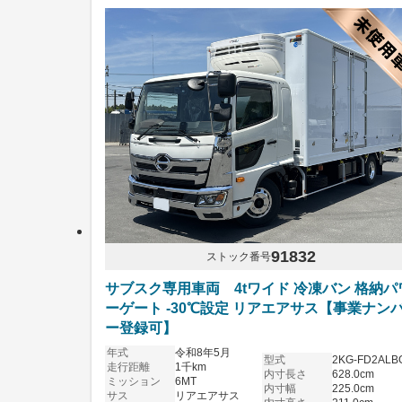
91832
ストック番号
サブスク専用車両 4tワイド 冷凍バン 格納パ
ーゲート -30℃設定 リアエアサス【事業ナン
ー登録可】
年式
令和8年5月
型式
2KG-FD2ALB
走行距離
1千km
内寸長さ
628.0cm
ミッション
6MT
内寸幅
225.0cm
サス
リアエアサス