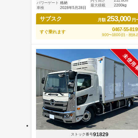
内寸高さ
211.0cm
パワーゲート
格納
最大積載
2200kg
車検
2028年5月28日
253,000
サブスク
月額
円
0467-55-819
すぐ乗れます
9:00〜18:00 (日・祝休み
未使用
91829
ストック番号