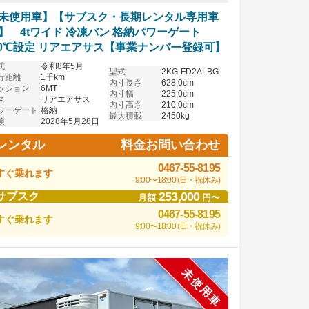
未使用車】【サブスク・長期レンタル専用車
】 4tワイド 冷凍バン 格納パワーゲート
30℃設定 リアエアサス【事業ナンバー登録可】
式
令和8年5月
型式
2KG-FD2ALBG
行距離
1千km
内寸長さ
628.0cm
ッション
6MT
内寸幅
225.0cm
ス
リアエアサス
内寸高さ
210.0cm
ワーゲート
格納
最大積載
2450kg
検
2028年5月28日
料金お問い合わせ
レンタル
0467-55-8195
すぐ乗れます
9:00〜18:00 (日・祝休み)
253,000
サブスク
月額
円〜
0467-55-8195
すぐ乗れます
9:00〜18:00 (日・祝休み)
未使用車