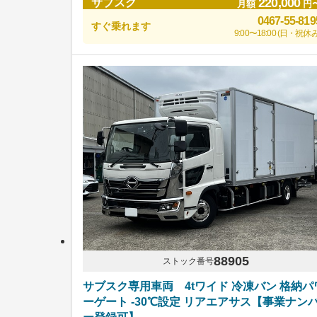
220,000
サブスク
月額
円
0467-55-819
すぐ乗れます
9:00〜18:00 (日・祝休み
88905
ストック番号
サブスク専用車両 4tワイド 冷凍バン 格納パ
ーゲート -30℃設定 リアエアサス【事業ナン