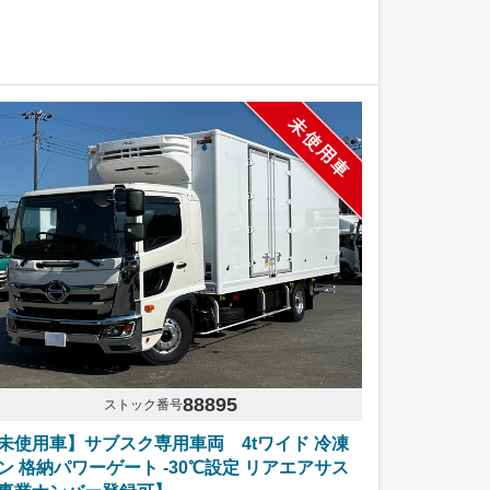
未使用車
88895
ストック番号
未使用車】サブスク専用車両 4tワイド 冷凍
ン 格納パワーゲート -30℃設定 リアエアサス