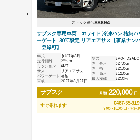
88894
ストック番号
サブスク専用車両 4tワイド 冷凍バン 格納パ
ーゲート -30℃設定 リアエアサス【事業ナン
ー登録可】
年式
令和7年8月
型式
2PG-FD2ABG
走行距離
2千km
内寸長さ
627.0cm
ミッション
6MT
内寸幅
225.0cm
サス
リアエアサス
内寸高さ
212.0cm
パワーゲート
格納
最大積載
2250kg
車検
2027年8月27日
220,000
サブスク
月額
円
0467-55-819
すぐ乗れます
9:00〜18:00 (日・祝休み