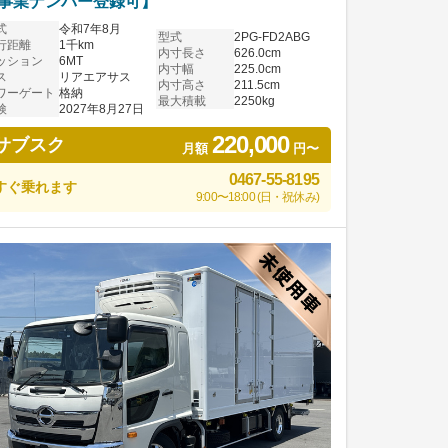
事業ナンバー登録可】
式
令和7年8月
型式
2PG-FD2ABG
行距離
1千km
内寸長さ
626.0cm
ッション
6MT
内寸幅
225.0cm
ス
リアエアサス
内寸高さ
211.5cm
ワーゲート
格納
最大積載
2250kg
検
2027年8月27日
220,000
サブスク
月額
円〜
0467-55-8195
すぐ乗れます
9:00〜18:00 (日・祝休み)