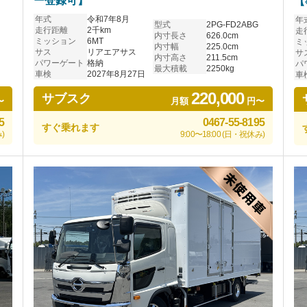
ー登録可】
【
年式
令和7年8月
年
型式
2PG-FD2ABG
走行距離
2千km
走
内寸長さ
626.0cm
ミッション
6MT
ミ
内寸幅
225.0cm
サス
リアエアサス
サ
内寸高さ
211.5cm
パワーゲート
格納
パ
最大積載
2250kg
車検
2027年8月27日
車
220,000
サブスク
〜
月額
円〜
5
0467-55-8195
すぐ乗れます
)
9:00〜18:00 (日・祝休み)