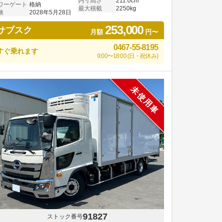
内寸高さ
211.0cm
ワーゲート
格納
最大積載
2250kg
検
2028年5月28日
253,000
サブスク
月額
円〜
0467-55-8195
すぐ乗れます
9:00〜18:00 (日・祝休み)
未使用車
91827
ストック番号