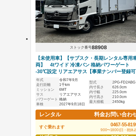
88908
ストック番号
【未使用車】【サブスク・長期レンタル専用
両】 4tワイド 冷凍バン 格納パワーゲート
-30℃設定 リアエアサス【事業ナンバー登録
年式
令和7年9月
型式
2PG-FD2ABG
走行距離
1千km
内寸長さ
626.0cm
ミッション
6MT
内寸幅
225.0cm
サス
リアエアサス
内寸高さ
210.0cm
パワーゲート
格納
最大積載
2450kg
車検
2027年9月18日
料金お問い合わ
レンタル
0467-55-819
すぐ乗れます
9:00〜18:00 (日・祝休み