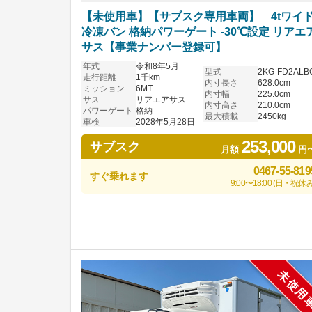
【未使用車】【サブスク専用車両】 4tワイ
冷凍バン 格納パワーゲート -30℃設定 リアエ
サス【事業ナンバー登録可】
年式
令和8年5月
型式
2KG-FD2ALB
走行距離
1千km
内寸長さ
628.0cm
ミッション
6MT
内寸幅
225.0cm
サス
リアエアサス
内寸高さ
210.0cm
パワーゲート
格納
最大積載
2450kg
車検
2028年5月28日
253,000
サブスク
月額
円
0467-55-819
すぐ乗れます
9:00〜18:00 (日・祝休み
未使用