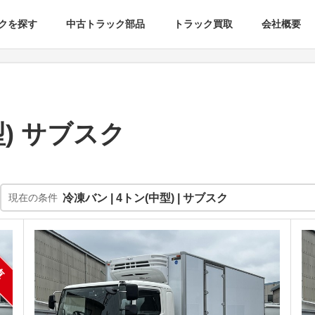
クを探す
中古トラック部品
トラック買取
会社概要
型) サブスク
現在の条件
冷凍バン | 4トン(中型) | サブスク
車