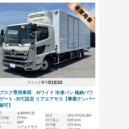
91830
ストック番号
ブスク専用車両 4tワイド 冷凍バン 格納パワ
ゲート -30℃設定 リアエアサス【事業ナンバー
録可】
式
令和8年5月
型式
2KG-FD2ALBG
行距離
2千km
内寸長さ
628.0cm
ッション
6MT
内寸幅
225.0cm
ス
リアエアサス