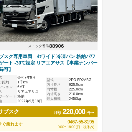
88906
ストック番号
ブスク専用車両 4tワイド 冷凍バン 格納パワ
ゲート -30℃設定 リアエアサス【事業ナンバー
録可】
式
令和7年9月
型式
2PG-FD2ABG
行距離
1千km
内寸長さ
628.0cm
ッション
6MT
内寸幅
225.0cm
ス
リアエアサス
内寸高さ
210.0cm
ワーゲート
格納
最大積載
2450kg
検
2027年9月18日
220,000
サブスク
月額
円〜
0467-55-8195
すぐ乗れます
9:00〜18:00 (日・祝休み)