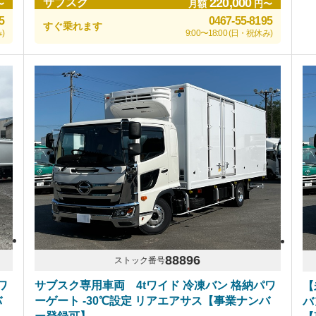
220,000
サブスク
〜
月額
円〜
5
0467-55-8195
すぐ乗れます
)
9:00〜18:00 (日・祝休み)
88896
ストック番号
ワ
サブスク専用車両 4tワイド 冷凍バン 格納パワ
【
バ
ーゲート -30℃設定 リアエアサス【事業ナンバ
バ