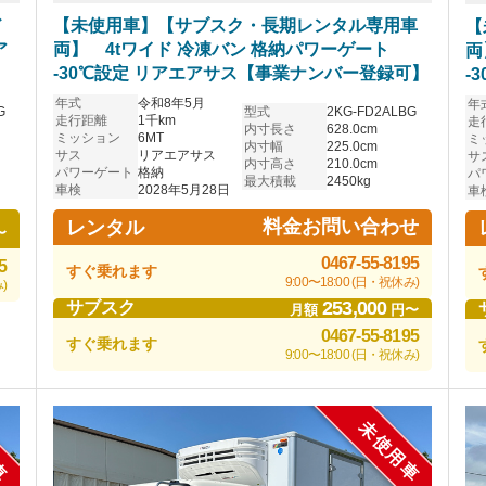
ド
【未使用車】【サブスク・長期レンタル専用車
【
ア
両】 4tワイド 冷凍バン 格納パワーゲート
両
-30℃設定 リアエアサス【事業ナンバー登録可】
-
年式
令和8年5月
年
G
型式
2KG-FD2ALBG
走行距離
1千km
走
内寸長さ
628.0cm
ミッション
6MT
ミ
内寸幅
225.0cm
サス
リアエアサス
サ
内寸高さ
210.0cm
パワーゲート
格納
パ
最大積載
2450kg
車検
2028年5月28日
車
料金お問い合わせ
レンタル
〜
0467-55-8195
5
すぐ乗れます
9:00〜18:00 (日・祝休み)
)
253,000
サブスク
月額
円〜
0467-55-8195
すぐ乗れます
9:00〜18:00 (日・祝休み)
車
未使用車