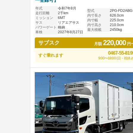
ー登録可】
年式
令和7年8月
型式
2PG-FD2ABG
走行距離
2千km
内寸長さ
626.0cm
ミッション
6MT
内寸幅
225.0cm
サス
リアエアサス
内寸高さ
210.0cm
パワーゲート
格納
最大積載
2450kg
車検
2027年8月27日
220,000
サブスク
月額
円
0467-55-819
すぐ乗れます
9:00〜18:00 (日・祝休み