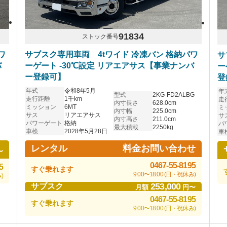
91834
ストック番号
ワ
サブスク専用車両 4tワイド 冷凍バン 格納パワ
サ
バ
ーゲート -30℃設定 リアエアサス【事業ナンバ
ー
ー登録可】
登
年式
令和8年5月
年
型式
2KG-FD2ALBG
走行距離
1千km
走
内寸長さ
628.0cm
ミッション
6MT
ミ
内寸幅
225.0cm
サス
リアエアサス
サ
内寸高さ
211.0cm
パワーゲート
格納
パ
最大積載
2250kg
車検
2028年5月28日
車
料金お問い合わせ
レンタル
〜
0467-55-8195
5
すぐ乗れます
9:00〜18:00 (日・祝休み)
)
253,000
サブスク
月額
円〜
0467-55-8195
すぐ乗れます
9:00〜18:00 (日・祝休み)