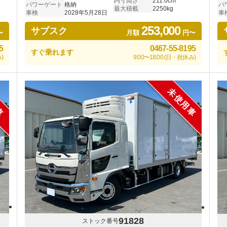
内寸高さ
211.0cm
パワーゲート
格納
パ
最大積載
2250kg
車検
2028年5月28日
車
253,000
サブスク
〜
月額
円〜
5
0467-55-8195
すぐ乗れます
)
9:00〜18:00 (日・祝休み)
車
未使用車
91828
ストック番号