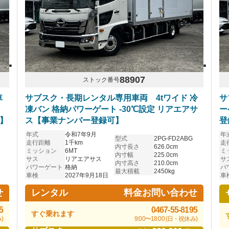
88907
ストック番号
車
サブスク・長期レンタル専用車両 4tワイド 冷
サ
凍バン 格納パワーゲート -30℃設定 リアエアサ
ー
可】
ス【事業ナンバー登録可】
登
年式
令和7年9月
年
型式
2PG-FD2ABG
走行距離
1千km
走
内寸長さ
626.0cm
ミッション
6MT
ミ
内寸幅
225.0cm
サス
リアエアサス
サ
内寸高さ
210.0cm
パワーゲート
格納
パ
最大積載
2450kg
車検
2027年9月18日
車
せ
料金お問い合わせ
レンタル
5
0467-55-8195
すぐ乗れます
)
9:00〜18:00 (日・祝休み)