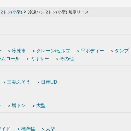
2トン(小型)
冷凍バン 2トン(小型) 短期リース
ン
冷凍車
クレーン/セルフ
平ボディー
ダンプ
ームロール
ミキサー
その他
三菱ふそう
日産UD
ン
増トン
大型
ワイド
標準幅
大型