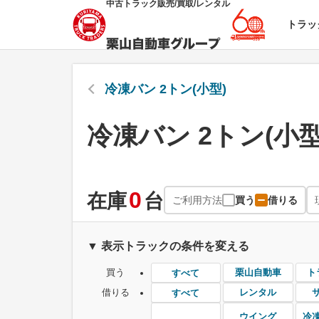
中古トラック販売/買取/レンタル
トラッ
冷凍バン 2トン(小型)
冷凍バン 2トン(小
0
在庫
台
ご利用方法
買う
借りる
▼ 表示トラックの条件を変える
買う
栗山自動車
ト
すべて
借りる
レンタル
すべて
ウイング
冷