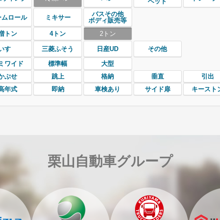
ヘッド
バスその他
ームロール
ミキサー
ボディ販売等
増トン
4トン
2トン
いすゞ
三菱ふそう
日産UD
その他
ミワイド
標準幅
大型
かぶせ
跳上
格納
垂直
引出
高年式
即納
車検あり
サイド扉
キースト
栗山自動車グループ