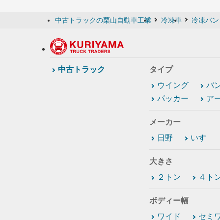
中古トラックの栗山自動車工業
冷凍車
冷凍バン 
中古トラック
タイプ
ウイング
バ
パッカー
ア
メーカー
日野
いすゞ
大きさ
２トン
４ト
ボディー幅
ワイド
セミ