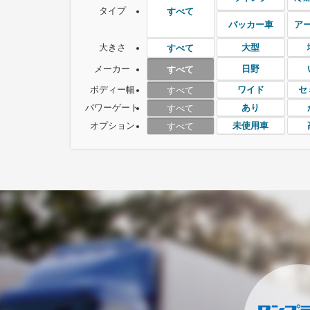
タイプ
すべて
パッカー車
ア
大きさ
大型
すべて
メーカー
日野
すべて
ボディー幅
ワイド
セ
すべて
パワーゲート
あり
すべて
オプション
未使用車
すべて