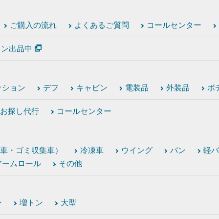
ご購入の流れ
よくあるご質問
コールセンター
ション出品中
ッション
デフ
キャビン
電装品
外装品
ボ
お探し代行
コールセンター
車・ゴミ収集車）
冷凍車
ウイング
バン
軽バ
アームロール
その他
ン
増トン
大型