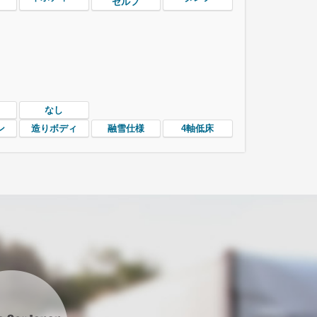
セルフ
なし
ン
造りボディ
融雪仕様
4軸低床