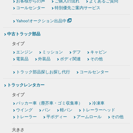
お客様からの声
ご購入の流れ
よくあるご質問
コールセンター
特別優先ご案内サービス
Yahoo!オークション出品中
中古トラック部品
タイプ
エンジン
ミッション
デフ
キャビン
電装品
外装品
ボディ関連
その他
トラック部品探しお探し代行
コールセンター
トラックレンタカー
タイプ
パッカー車（塵芥車・ゴミ収集車）
冷凍車
ウイング
バン
軽バン
トレーラーヘッド
トレーラー
平ボディー
アームロール
その他
大きさ