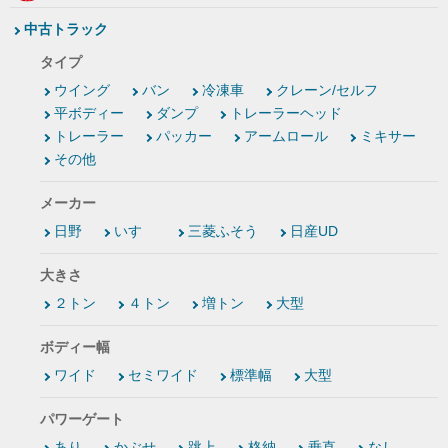
中古トラック
タイプ
ウイング
バン
冷凍車
クレーン/セルフ
平ボディー
ダンプ
トレーラーヘッド
トレーラー
パッカー
アームロール
ミキサー
その他
メーカー
日野
いすゞ
三菱ふそう
日産UD
大きさ
２トン
４トン
増トン
大型
ボディー幅
ワイド
セミワイド
標準幅
大型
パワーゲート
あり
かぶせ
跳上
格納
垂直
なし