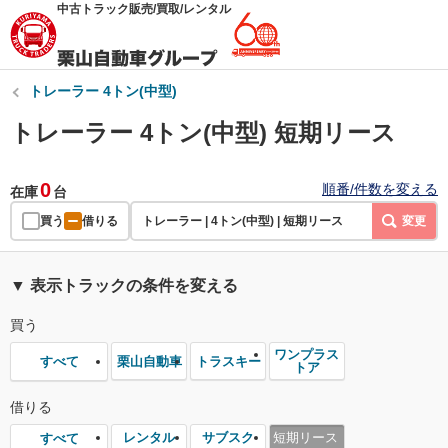
中古トラック販売/買取/レンタル
トレーラー 4トン(中型)
トレーラー 4トン(中型) 短期リース
0
順番/件数を変える
在庫
台
買う
借りる
トレーラー | 4トン(中型) | 短期リース
変更
▼ 表示トラックの条件を変える
買う
ワンプラス
栗山自動車
トラスキー
すべて
トア
借りる
レンタル
サブスク
短期リース
すべて