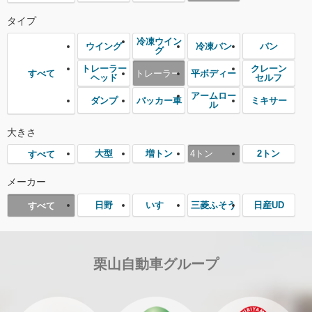
タイプ
冷凍ウイン
ウイング
冷凍バン
バン
グ
トレーラー
クレーン
トレーラー
平ボディー
すべて
ヘッド
セルフ
アームロー
ダンプ
パッカー車
ミキサー
ル
大きさ
大型
増トン
4トン
2トン
すべて
メーカー
日野
いすゞ
三菱ふそう
日産UD
すべて
栗山自動車グループ