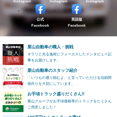
Instagram
Instagram
Instagram
公式
英語版
Facebook
Facebook
栗山自動車の職人・挑戦
キラリと光る逸材にフォーカスしたインタビュー記
事をお届けします。
栗山自動車のスタッフ紹介
「いつもの通り頼むよ」と言っていただける信頼関
係作りを大切にしています。
お手頃トラック盛りだくさん!!
栗山グループがお手頃価格帯のトラックをたくさん
ご用意しました！