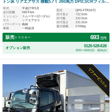
トン床 リアエアサス 積載5.7ｔ 260馬力 DPD,SCRフィルタ
ーリビルト交換済
年式
平成27年5月
型式
QPG-FTR34T2
走行距離
590千km
内寸長さ
722.0cm
ミッション
スムーサー(2ペダル)
内寸幅
232.0cm
サス
リアエアサス
内寸高さ
231.0cm
パワーゲート
格納
最大積載
5700kg
車検
一時抹消
693
販売
トラスキー
万円
0120-528-828
オプション販売
9:00〜18:00 (日・祝休み)
リファービッシュ