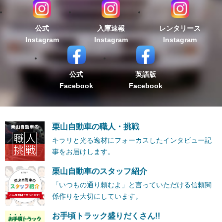
公式
入庫速報
レンタリース
Instagram
Instagram
Instagram
公式
英語版
Facebook
Facebook
栗山自動車の職人・挑戦
キラリと光る逸材にフォーカスしたインタビュー記
事をお届けします。
栗山自動車のスタッフ紹介
「いつもの通り頼むよ」と言っていただける信頼関
係作りを大切にしています。
お手頃トラック盛りだくさん!!