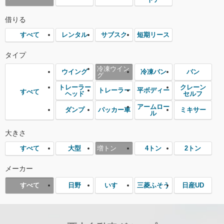
借りる
レンタル
サブスク
短期リース
すべて
タイプ
冷凍ウイン
ウイング
冷凍バン
バン
グ
トレーラー
クレーン
トレーラー
平ボディー
すべて
ヘッド
セルフ
アームロー
ダンプ
パッカー車
ミキサー
ル
大きさ
大型
増トン
4トン
2トン
すべて
メーカー
日野
いすゞ
三菱ふそう
日産UD
すべて