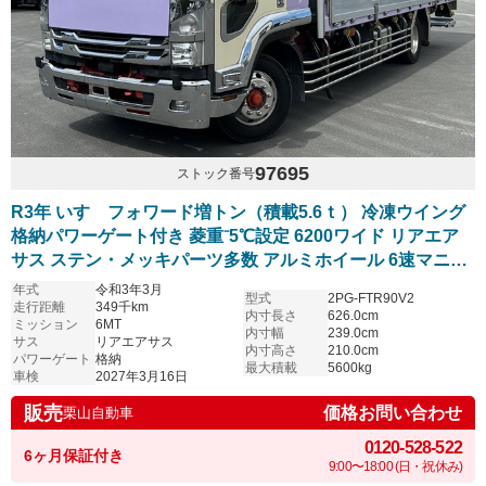
97695
ストック番号
R3年 いすゞフォワード増トン（積載5.6ｔ） 冷凍ウイング
格納パワーゲート付き 菱重⁻5℃設定 6200ワイド リアエア
サス ステン・メッキパーツ多数 アルミホイール 6速マニュ
アル 車検付き
年式
令和3年3月
型式
2PG-FTR90V2
走行距離
349千km
内寸長さ
626.0cm
ミッション
6MT
内寸幅
239.0cm
サス
リアエアサス
内寸高さ
210.0cm
パワーゲート
格納
最大積載
5600kg
車検
2027年3月16日
販売
価格お問い合わせ
栗山自動車
0120-528-522
6ヶ月保証付き
9:00〜18:00 (日・祝休み)