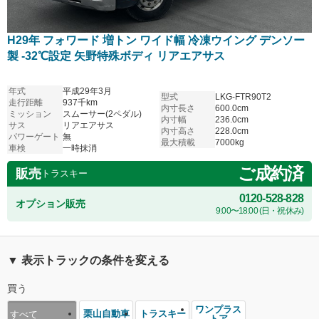
H29年 フォワード 増トン ワイド幅 冷凍ウイング デンソー
製 -32℃設定 矢野特殊ボディ リアエアサス
年式
平成29年3月
型式
LKG-FTR90T2
走行距離
937千km
内寸長さ
600.0cm
ミッション
スムーサー(2ペダル)
内寸幅
236.0cm
サス
リアエアサス
内寸高さ
228.0cm
パワーゲート
無
最大積載
7000kg
車検
一時抹消
ご成約済
販売
トラスキー
0120-528-828
オプション販売
9:00〜18:00 (日・祝休み)
▼ 表示トラックの条件を変える
買う
ワンプラス
栗山自動車
トラスキー
すべて
トア