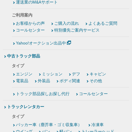
運送業のM&Aサポート
ご利用案内
お客様からの声
ご購入の流れ
よくあるご質問
コールセンター
特別優先ご案内サービス
Yahoo!オークション出品中
中古トラック部品
タイプ
エンジン
ミッション
デフ
キャビン
電装品
外装品
ボディ関連
その他
トラック部品探しお探し代行
コールセンター
トラックレンタカー
タイプ
パッカー車（塵芥車・ゴミ収集車）
冷凍車
ウイング
バン
軽バン
トレーラーヘッド