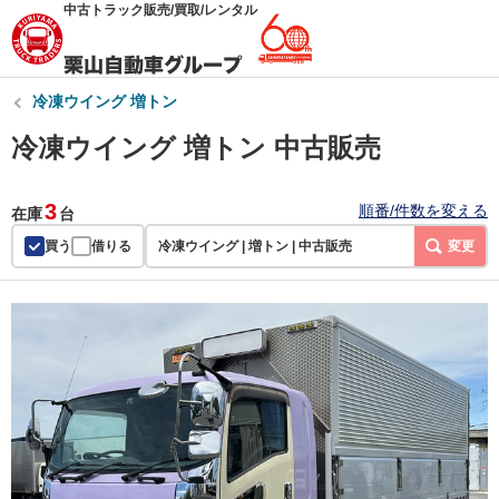
中古トラック販売/買取/レンタル
冷凍ウイング 増トン
冷凍ウイング 増トン 中古販売
3
順番/件数を変える
在庫
台
買う
借りる
冷凍ウイング | 増トン | 中古販売
変更