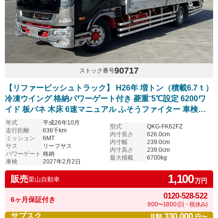
90717
ストック番号
【リファービッシュトラック】 H26年 増トン（積載6.7ｔ）
冷凍ウイング 格納パワーゲート付き 菱重⁻5℃設定 6200ワ
イド 板バネ 木床 6速マニュアル ふそうファイター 車検付
き
年式
平成26年10月
型式
QKG-FK62FZ
走行距離
636千km
内寸長さ
626.0cm
ミッション
6MT
内寸幅
239.0cm
サス
リーフサス
内寸高さ
239.0cm
パワーゲート
格納
最大積載
6700kg
車検
2027年2月2日
1,100
販売
栗山自動車
万円
0120-528-522
6ヶ月保証付き
9:00〜18:00 (日・祝休み)
330,000
サブスク
月額
円〜