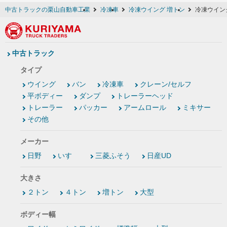
中古トラックの栗山自動車工業
冷凍車
冷凍ウイング 増トン
冷凍ウイン
中古トラック
タイプ
ウイング
バン
冷凍車
クレーン/セルフ
平ボディー
ダンプ
トレーラーヘッド
トレーラー
パッカー
アームロール
ミキサー
その他
メーカー
日野
いすゞ
三菱ふそう
日産UD
大きさ
２トン
４トン
増トン
大型
ボディー幅