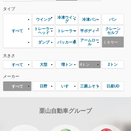
タイプ
冷凍ウイン
ウイング
冷凍バン
バン
グ
トレーラー
クレーン
トレーラー
平ボディー
すべて
ヘッド
セルフ
アームロー
ダンプ
パッカー車
ミキサー
ル
大きさ
大型
増トン
4トン
2トン
すべて
メーカー
日野
いすゞ
三菱ふそう
日産UD
すべて
栗山自動車グループ