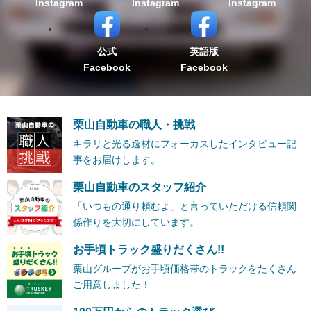
Instagram
Instagram
Instagram
公式
英語版
Facebook
Facebook
栗山自動車の職人・挑戦
キラリと光る逸材にフォーカスしたインタビュー記
事をお届けします。
栗山自動車のスタッフ紹介
「いつもの通り頼むよ」と言っていただける信頼関
係作りを大切にしています。
お手頃トラック盛りだくさん!!
栗山グループがお手頃価格帯のトラックをたくさん
ご用意しました！