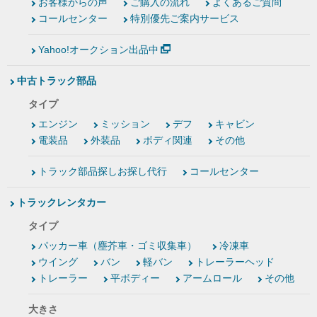
お客様からの声
ご購入の流れ
よくあるご質問
コールセンター
特別優先ご案内サービス
Yahoo!オークション出品中
中古トラック部品
タイプ
エンジン
ミッション
デフ
キャビン
電装品
外装品
ボディ関連
その他
トラック部品探しお探し代行
コールセンター
トラックレンタカー
タイプ
パッカー車（塵芥車・ゴミ収集車）
冷凍車
ウイング
バン
軽バン
トレーラーヘッド
トレーラー
平ボディー
アームロール
その他
大きさ