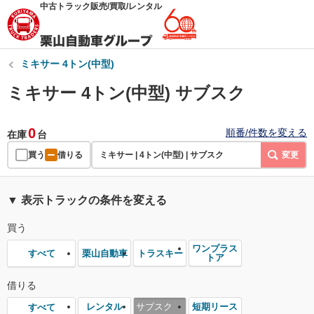
中古トラック販売/買取/レンタル
ミキサー 4トン(中型)
ミキサー 4トン(中型) サブスク
0
順番/件数を変える
在庫
台
買う
借りる
ミキサー | 4トン(中型) | サブスク
変更
▼ 表示トラックの条件を変える
買う
ワンプラス
栗山自動車
トラスキー
すべて
トア
借りる
レンタル
サブスク
短期リース
すべて