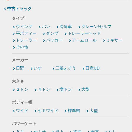
中古トラック
タイプ
ウイング
バン
冷凍車
クレーン/セルフ
平ボディー
ダンプ
トレーラーヘッド
トレーラー
パッカー
アームロール
ミキサー
その他
メーカー
日野
いすゞ
三菱ふそう
日産UD
大きさ
２トン
４トン
増トン
大型
ボディー幅
ワイド
セミワイド
標準幅
大型
パワーゲート
あり
かぶせ
跳上
格納
垂直
なし