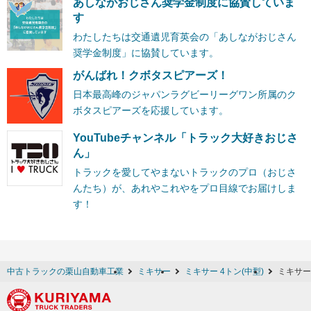
あしながおじさん奨学金制度に協賛していま
す
わたしたちは交通遺児育英会の「あしながおじさん
奨学金制度」に協賛しています。
がんばれ！クボタスピアーズ！
日本最高峰のジャパンラグビーリーグワン所属のク
ボタスピアーズを応援しています。
YouTubeチャンネル「トラック大好きおじさ
ん」
トラックを愛してやまないトラックのプロ（おじさ
んたち）が、あれやこれやをプロ目線でお届けしま
す！
中古トラックの栗山自動車工業
ミキサー
ミキサー 4トン(中型)
ミキサー