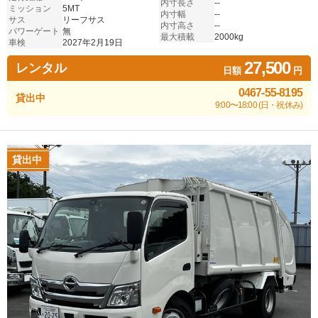
内寸長さ
--
ミッション
5MT
内寸幅
--
サス
リーフサス
内寸高さ
--
パワーゲート
無
最大積載
2000kg
車検
2027年2月19日
27,500
レンタル
日額
円
0467-55-8195
貸出中
9:00〜18:00 (日・祝休み)
貸出中