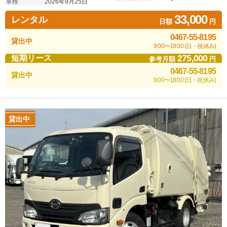
車検
2026年9月25日
33,000
レンタル
日額
円
0467-55-8195
貸出中
9:00〜18:00 (日・祝休み)
275,000
短期リース
参考月額
円
0467-55-8195
貸出中
9:00〜18:00 (日・祝休み)
貸出中