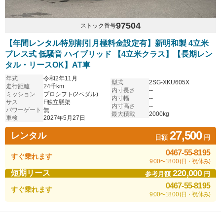
97504
ストック番号
【年間レンタル特別割引月極料金設定有】新明和製 4立米
プレス式 低騒音 ハイブリッド 【4立米クラス】【長期レン
タル・リースOK】AT車
年式
令和2年11月
型式
2SG-XKU605X
走行距離
24千km
内寸長さ
--
ミッション
プロシフト(2ペダル)
内寸幅
--
サス
F独立懸架
内寸高さ
--
パワーゲート
無
最大積載
2000kg
車検
2027年5月27日
27,500
レンタル
日額
円
0467-55-8195
すぐ乗れます
9:00〜18:00 (日・祝休み)
220,000
短期リース
参考月額
円
0467-55-8195
すぐ乗れます
9:00〜18:00 (日・祝休み)