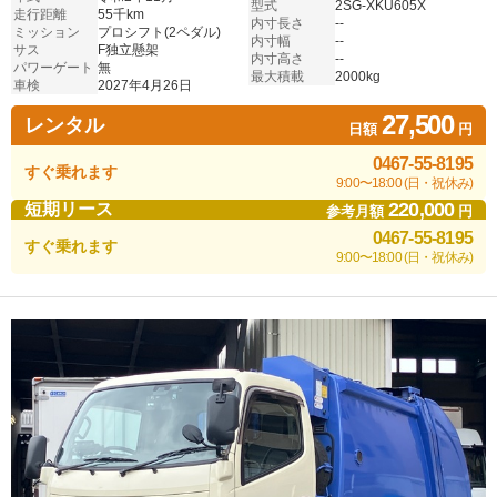
型式
2SG-XKU605X
走行距離
55千km
内寸長さ
--
ミッション
プロシフト(2ペダル)
内寸幅
--
サス
F独立懸架
内寸高さ
--
パワーゲート
無
最大積載
2000kg
車検
2027年4月26日
27,500
レンタル
日額
円
0467-55-8195
すぐ乗れます
9:00〜18:00 (日・祝休み)
220,000
短期リース
参考月額
円
0467-55-8195
すぐ乗れます
9:00〜18:00 (日・祝休み)