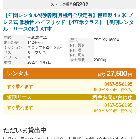
95202
ストック番号
【年間レンタル特別割引月極料金設定有】極東製 4立米 プ
レス式 低騒音 ハイブリッド 【4立米クラス】【長期レンタ
ル・リースOK】AT車
年式
平成28年11月
型式
TSG-XKU600X
走行距離
142千km
内寸長さ
--
ミッション
プロシフト(2ペダル)
内寸幅
--
サス
リーフサス
内寸高さ
--
パワーゲート
無
最大積載
2000kg
車検
2027年4月9日
27,500
レンタル
日額
円
0467-55-8195
すぐ乗れます
9:00〜18:00 (日・祝休み)
短期リース
料金お問い合わせ
0467-55-8195
すぐ乗れます
9:00〜18:00 (日・祝休み)
ただいま貸出中