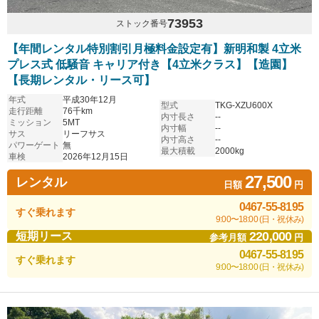
73953
ストック番号
【年間レンタル特別割引月極料金設定有】新明和製 4立米
プレス式 低騒音 キャリア付き【4立米クラス】【造園】
【長期レンタル・リース可】
年式
平成30年12月
型式
TKG-XZU600X
走行距離
76千km
内寸長さ
--
ミッション
5MT
内寸幅
--
サス
リーフサス
内寸高さ
--
パワーゲート
無
最大積載
2000kg
車検
2026年12月15日
27,500
レンタル
日額
円
0467-55-8195
すぐ乗れます
9:00〜18:00 (日・祝休み)
220,000
短期リース
参考月額
円
0467-55-8195
すぐ乗れます
9:00〜18:00 (日・祝休み)