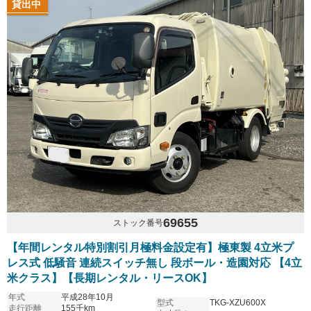
貸出中
69655
ストック番号
【年間レンタル特別割引月極料金設定有】極東製 4立米プ
レス式 低騒音 連続スイッチ無し 段ボール・造園対応 【4立
米クラス】【長期レンタル・リースOK】
年式
平成28年10月
型式
TKG-XZU600X
走行距離
155千km