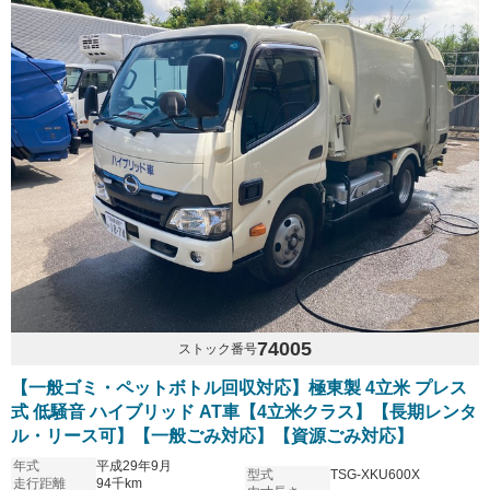
74005
ストック番号
【一般ゴミ・ペットボトル回収対応】極東製 4立米 プレス
式 低騒音 ハイブリッド AT車【4立米クラス】【長期レンタ
ル・リース可】【一般ごみ対応】【資源ごみ対応】
年式
平成29年9月
型式
TSG-XKU600X
走行距離
94千km