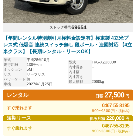
69654
ストック番号
【年間レンタル特別割引月極料金設定有】極東製 4立米プ
レス式 低騒音 連続スイッチ無し 段ボール・造園対応 【4立
米クラス】【長期レンタル・リースOK】
年式
平成28年10月
型式
TKG-XZU600X
走行距離
138千km
内寸長さ
--
ミッション
5MT
内寸幅
--
サス
リーフサス
内寸高さ
--
パワーゲート
無
最大積載
2000kg
車検
2027年1月25日
27,500
レンタル
日額
円
0467-55-8195
すぐ乗れます
9:00〜18:00 (日・祝休み)
220,000
短期リース
参考月額
円
0467-55-8195
すぐ乗れます
9:00〜18:00 (日・祝休み)