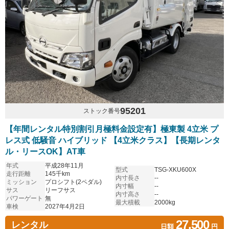
95201
ストック番号
【年間レンタル特別割引月極料金設定有】極東製 4立米 プ
レス式 低騒音 ハイブリッド 【4立米クラス】【長期レンタ
ル・リースOK】AT車
年式
平成28年11月
型式
TSG-XKU600X
走行距離
145千km
内寸長さ
--
ミッション
プロシフト(2ペダル)
内寸幅
--
サス
リーフサス
内寸高さ
--
パワーゲート
無
最大積載
2000kg
車検
2027年4月2日
27,500
レンタル
日額
円