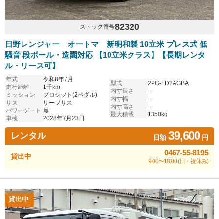
82320
ストック番号
日野レンジャー オートマ 新明和製 10立米 プレス式 低
騒音 段ボール・造園対応 【10立米クラス】【長期レンタ
ル・リース可】
年式
令和8年7月
型式
2PG-FD2AGBA
走行距離
1千km
内寸長さ
--
ミッション
プロシフト(2ペダル)
内寸幅
--
サス
リーフサス
内寸高さ
--
パワーゲート
無
最大積載
1350kg
車検
2028年7月23日
39,600
レンタル
日額
円
0467-55-8195
貸出中
9:00〜18:00 (日・祝休み)
貸出中