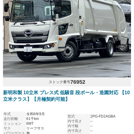
76952
ストック番号
新明和製 10立米 プレス式 低騒音 段ボール・造園対応 【10
立米クラス】【月極契約可能】
年式
令和6年9月
型式
2PG-FD2AGBA
走行距離
61千km
内寸長さ
--
ミッション
6MT
内寸幅
--
サス
リーフサス
内寸高さ
--
パワーゲート
無