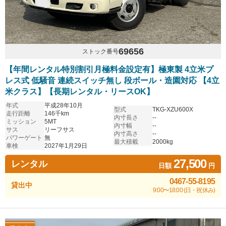
69656
ストック番号
【年間レンタル特別割引月極料金設定有】極東製 4立米プ
レス式 低騒音 連続スイッチ無し 段ボール・造園対応 【4立
米クラス】【長期レンタル・リースOK】
年式
平成28年10月
型式
TKG-XZU600X
走行距離
146千km
内寸長さ
--
ミッション
5MT
内寸幅
--
サス
リーフサス
内寸高さ
--
パワーゲート
無
最大積載
2000kg
車検
2027年1月29日
27,500
レンタル
日額
円
0467-55-8195
貸出中
9:00〜18:00 (日・祝休み)