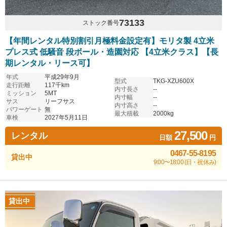
73133
ストック番号
【年間レンタル特別割引月極料金設定有】モリタ製 4立米
プレス式 低騒音 段ボール・造園対応 【4立米クラス】【長
期レンタル・リース可】
年式
平成29年9月
型式
TKG-XZU600X
走行距離
117千km
内寸長さ
--
ミッション
5MT
内寸幅
--
サス
リーフサス
内寸高さ
--
パワーゲート
無
最大積載
2000kg
車検
2027年5月11日
27,500
レンタル
日額
円
0467-55-8195
貸出中
9:00〜18:00 (日・祝休み)
貸出中