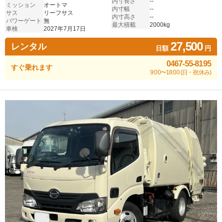
内寸長さ
--
ミッション
オートマ
内寸幅
--
サス
リーフサス
内寸高さ
--
パワーゲート
無
最大積載
2000kg
車検
2027年7月17日
27,500
レンタル
日額
円
0467-55-8195
すぐ乗れます
9:00〜18:00 (日・祝休み)