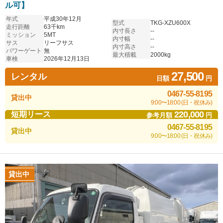
ル可】
年式
平成30年12月
型式
TKG-XZU600X
走行距離
63千km
内寸長さ
--
ミッション
5MT
内寸幅
--
サス
リーフサス
内寸高さ
--
パワーゲート
無
最大積載
2000kg
車検
2026年12月13日
27,500
レンタル
日額
円
0467-55-8195
貸出中
9:00〜18:00 (日・祝休み)
220,000
短期リース
参考月額
円
0467-55-8195
貸出中
9:00〜18:00 (日・祝休み)
貸出中