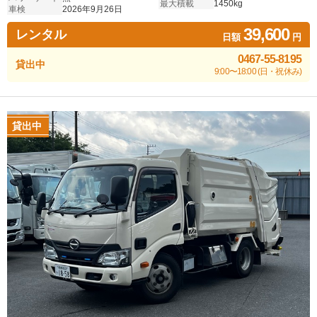
最大積載
1450kg
車検
2026年9月26日
39,600
レンタル
日額
円
0467-55-8195
貸出中
9:00〜18:00 (日・祝休み)
貸出中