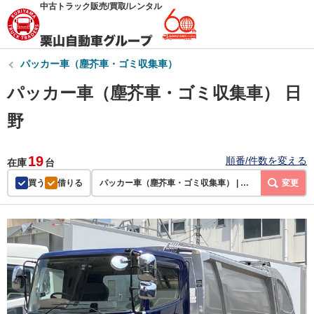
中古トラック販売/買取/レンタル
パッカー車（塵芥車・ゴミ収集車）
パッカー車（塵芥車・ゴミ収集車） 日
野
19
順番/件数を変える
在庫
台
買う
借りる
パッカー車（塵芥車・ゴミ収集車） | 日野
変更