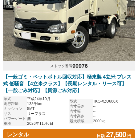
90976
ストック番号
【一般ゴミ・ペットボトル回収対応】極東製 4立米 プレス
式 低騒音 【4立米クラス】【長期レンタル・リース可】
【一般ごみ対応】【資源ごみ対応】
年式
平成24年10月
型式
TKG-XZU600X
走行距離
138千km
内寸長さ
--
ミッション
5MT
内寸幅
--
サス
リーフサス
内寸高さ
--
パワーゲート
無
最大積載
2000kg
車検
2026年11月6日
27,500
レンタル
日額
円