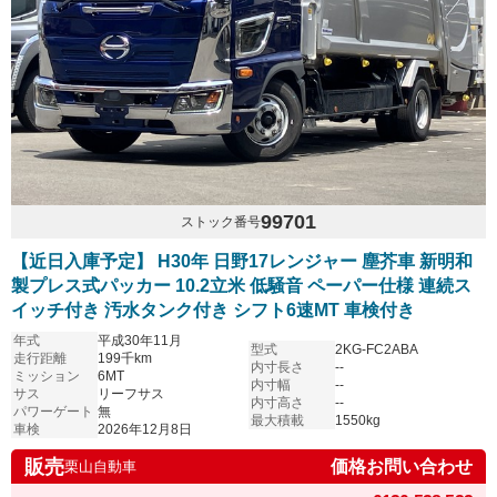
99701
ストック番号
【近日入庫予定】 H30年 日野17レンジャー 塵芥車 新明和
製プレス式パッカー 10.2立米 低騒音 ペーパー仕様 連続ス
イッチ付き 汚水タンク付き シフト6速MT 車検付き
年式
平成30年11月
型式
2KG-FC2ABA
走行距離
199千km
内寸長さ
--
ミッション
6MT
内寸幅
--
サス
リーフサス
内寸高さ
--
パワーゲート
無
最大積載
1550kg
車検
2026年12月8日
販売
価格お問い合わせ
栗山自動車