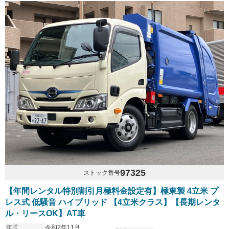
97325
ストック番号
【年間レンタル特別割引月極料金設定有】極東製 4立米 プ
レス式 低騒音 ハイブリッド 【4立米クラス】【長期レンタ
ル・リースOK】AT車
年式
令和2年11月