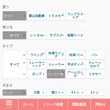
買う
ワンプラス
栗山自動車
トラスキー
すべて
トア
借りる
レンタル
サブスク
短期リース
すべて
タイプ
冷凍ウイン
ウイング
冷凍バン
バン
グ
トレーラー
クレーン
トレーラー
平ボディー
すべて
ヘッド
セルフ
アームロー
ダンプ
パッカー車
ミキサー
ル
大きさ
大型
増トン
4トン
2トン
すべて
メーカー
ホーム
トラック検索
閲覧履歴
問合せ
メニュー
日野
いすゞ
三菱ふそう
日産UD
すべて