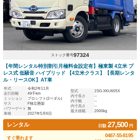
97324
ストック番号
【年間レンタル特別割引月極料金設定有】極東製 4立米 プ
レス式 低騒音 ハイブリッド 【4立米クラス】【長期レンタ
ル・リースOK】AT車
年式
令和2年11月
型式
2SG-XKU605X
走行距離
49千km
内寸長さ
--
ミッション
プロシフト(2ペダル)
内寸幅
--
サス
F独立懸架
内寸高さ
--
パワーゲート
無
最大積載
2000kg
車検
2027年5月6日
27,500
レンタル
日額
円
0467-55-8195
すぐ乗れます