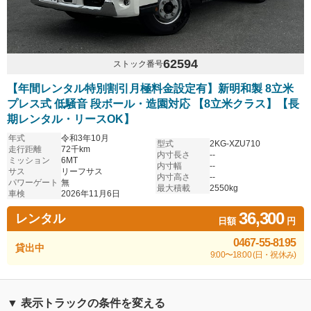
62594
ストック番号
【年間レンタル特別割引月極料金設定有】新明和製 8立米
プレス式 低騒音 段ボール・造園対応 【8立米クラス】【長
期レンタル・リースOK】
年式
令和3年10月
型式
2KG-XZU710
走行距離
72千km
内寸長さ
--
ミッション
6MT
内寸幅
--
サス
リーフサス
内寸高さ
--
パワーゲート
無
最大積載
2550kg
車検
2026年11月6日
36,300
レンタル
日額
円
0467-55-8195
貸出中
9:00〜18:00 (日・祝休み)
▼ 表示トラックの条件を変える