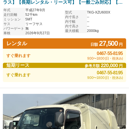
ラス】【長期レンタル・リース可】【一般ごみ対応】【資
源ごみ対応】
年式
平成27年9月
型式
TKG-XZU600X
走行距離
52千km
内寸長さ
--
ミッション
5MT
内寸幅
--
サス
リーフサス
内寸高さ
--
パワーゲート
無
最大積載
2000kg
車検
2026年9月27日
27,500
レンタル
日額
円
0467-55-8195
すぐ乗れます
9:00〜18:00 (日・祝休み)
220,000
短期リース
参考月額
円
0467-55-8195
すぐ乗れます
9:00〜18:00 (日・祝休み)