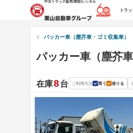
中古トラック販売/買取/レンタル
トラッ
パッカー車（塵芥車・ゴミ収集車）
パッカー車（塵芥車
8
在庫
台
ご利用方法
買う
借りる