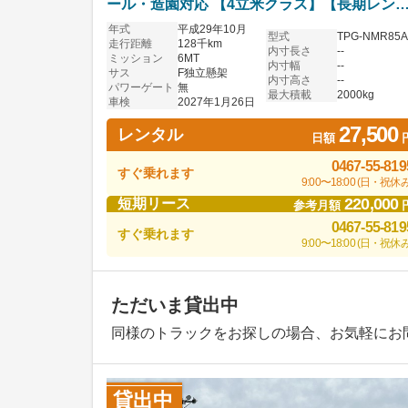
ール・造園対応 【4立米クラス】【長期レン
ル・リースOK】
年式
平成29年10月
型式
TPG-NMR85
走行距離
128千km
内寸長さ
--
ミッション
6MT
内寸幅
--
サス
F独立懸架
内寸高さ
--
パワーゲート
無
最大積載
2000kg
車検
2027年1月26日
27,500
レンタル
日額
0467-55-819
すぐ乗れます
9:00〜18:00 (日・祝休み
220,000
短期リース
参考月額
0467-55-819
すぐ乗れます
9:00〜18:00 (日・祝休み
ただいま貸出中
同様のトラックをお探しの場合、お気軽にお
貸出中