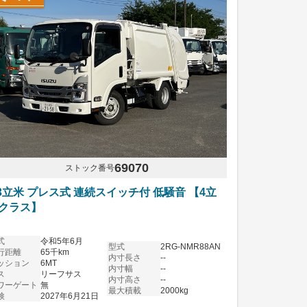
69070
ストック番号
.3立米 プレス式 連続スイッチ付 低騒音 【4立
クラス】
式
令和5年6月
型式
2RG-NMR88AN
行距離
65千km
内寸長さ
--
ッション
6MT
内寸幅
--
ス
リーフサス
内寸高さ
--
ワーゲート
無
最大積載
2000kg
検
2027年6月21日