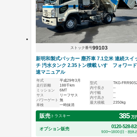
99103
ストック番号
新明和製式パッカー 塵芥車 7.1立米 連続スイ
チ 汚水タンク 2.35トン積載 いすゞフォワード
速マニュアル
年式
平成29年3月
型式
TKG-FRR90S
走行距離
188千km
内寸長さ
--
ミッション
6MT
内寸幅
--
サス
リーフサス
内寸高さ
--
パワーゲート
無
最大積載
2350kg
車検
一時抹消
385
販売
トラスキー
万
0120-528-82
オプション販売
9:00〜18:00 (日・祝休み