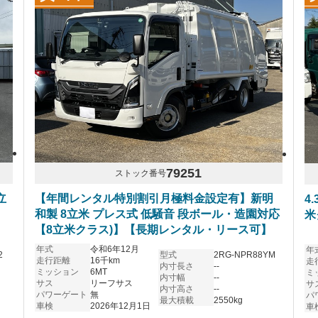
79251
ストック番号
立
【年間レンタル特別割引月極料金設定有】新明
4
和製 8立米 プレス式 低騒音 段ボール・造園対応
米
【8立米クラス)】【長期レンタル・リース可】
年式
令和6年12月
年
2
型式
2RG-NPR88YM
走行距離
16千km
走
内寸長さ
--
ミッション
6MT
ミ
内寸幅
--
サス
リーフサス
サ
内寸高さ
--
パワーゲート
無
パ
最大積載
2550kg
車検
2026年12月1日
車