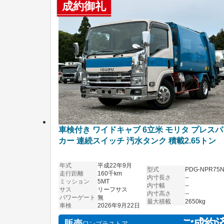
成約御礼
車検付き ワイドキャブ 6立米 モリタ プレス
カー 連続スイッチ 汚水タンク 積載2.65トン
年式
平成22年9月
型式
PDG-NPR75
走行距離
160千km
内寸長さ
--
ミッション
5MT
内寸幅
--
サス
リーフサス
内寸高さ
--
パワーゲート
無
最大積載
2650kg
車検
2026年9月22日
ご成約
販売
ワンプラストア