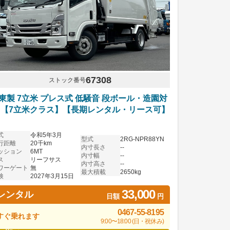
67308
ストック番号
東製 7立米 プレス式 低騒音 段ボール・造園対
 【7立米クラス】【長期レンタル・リース可】
式
令和5年3月
型式
2RG-NPR88YN
行距離
20千km
内寸長さ
--
ッション
6MT
内寸幅
--
ス
リーフサス
内寸高さ
--
ワーゲート
無
最大積載
2650kg
検
2027年3月15日
33,000
レンタル
日額
円
0467-55-8195
すぐ乗れます
9:00〜18:00 (日・祝休み)