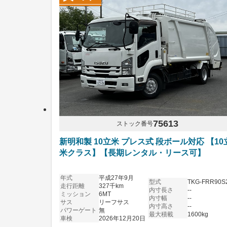
75613
ストック番号
新明和製 10立米 プレス式 段ボール対応 【10
米クラス】【長期レンタル・リース可】
年式
平成27年9月
型式
TKG-FRR90S
走行距離
327千km
内寸長さ
--
ミッション
6MT
内寸幅
--
サス
リーフサス
内寸高さ
--
パワーゲート
無
最大積載
1600kg
車検
2026年12月20日