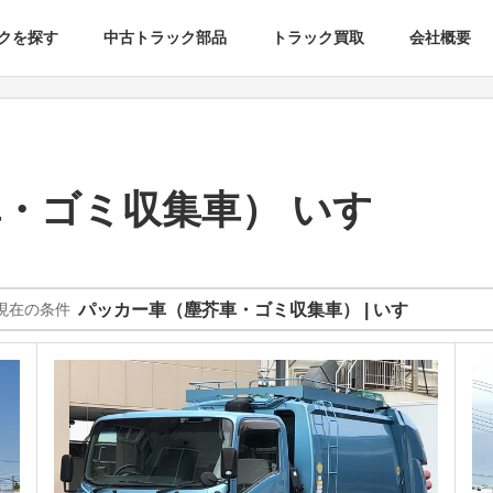
クを探す
中古トラック部品
トラック買取
会社概要
・ゴミ収集車） いすゞ
現在の条件
パッカー車（塵芥車・ゴミ収集車） | いすゞ