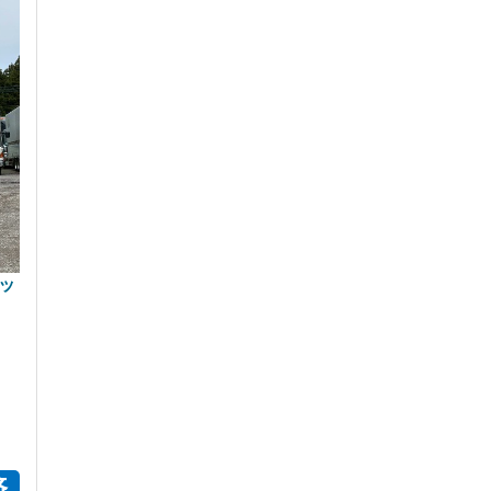
パッ
N
済