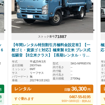
71887
ストック番号
ッ
【年間レンタル特別割引月極料金設定有】【一
極
 6
般ゴミ・資源ゴミ対応】極東製 8立米 プレス式
応
低騒音 【8立米クラス】【長期レンタル・リース
OK】
年式
平成25年3月
年
2
型式
SKG-NPR85YN
走行距離
283千km
走
内寸長さ
--
ミッション
6MT
ミ
内寸幅
--
サス
リーフサス
サ
内寸高さ
--
パワーゲート
無
パ
最大積載
2700kg
車検
2027年3月19日
車
36,300
レンタル
円
日額
円
8
0467-55-8195
すぐ乗れます
)
9:00〜18:00 (日・祝休み)