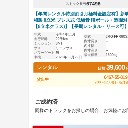
67496
ストック番号
【年間レンタル特別割引月極料金設定有】新
和製 8立米 プレス式 低騒音 段ボール・造園
【8立米クラス)】【長期レンタル・リース可
年式
令和4年11月
型式
2RG-FRR90S
走行距離
22千km
内寸長さ
--
ミッション
6MT
内寸幅
--
サス
リーフサス
内寸高さ
--
パワーゲート
無
最大積載
1600kg
車検
2026年11月29日
39,600
レンタル
日額
0467-55-819
貸出中
9:00〜18:00 (日・祝休み
ご成約済
同様のトラックをお探しの場合、お気軽にお