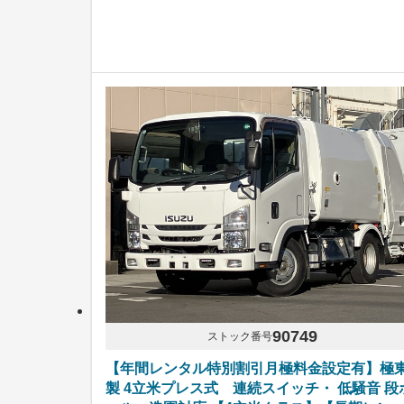
90749
ストック番号
【年間レンタル特別割引月極料金設定有】極
製 4立米プレス式 連続スイッチ・ 低騒音 段