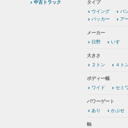
中古トラック
タイプ
ウイング
バ
パッカー
ア
メーカー
日野
いすゞ
大きさ
２トン
４ト
ボディー幅
ワイド
セミ
パワーゲート
あり
かぶせ
軸