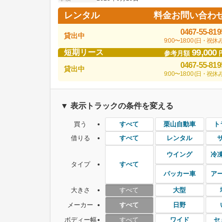
料金お問い合わ
レンタル
0467-55-819
貸出中
9:00〜18:00 (日・祝休み
99,000
短期リース
参考月額
0467-55-819
貸出中
9:00〜18:00 (日・祝休み
▼ 表示トラックの条件を変える
買う
栗山自動車
ト
すべて
借りる
レンタル
すべて
ウイング
冷
タイプ
すべて
パッカー車
ア
大きさ
大型
すべて
メーカー
日野
すべて
ボディー幅
ワイド
セ
すべて