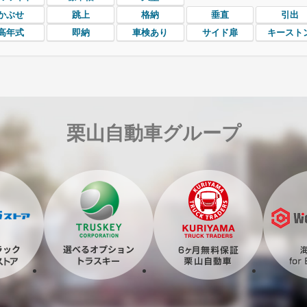
かぶせ
跳上
格納
垂直
引出
高年式
即納
車検あり
サイド扉
キースト
栗山自動車グループ