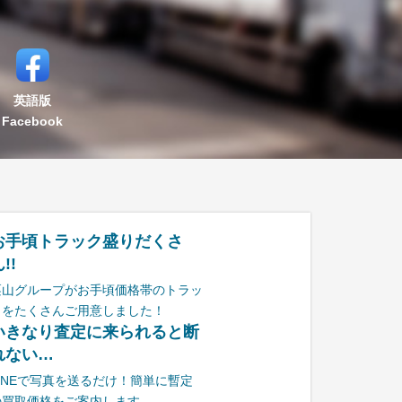
英語版
Facebook
お手頃トラック盛りだくさ
!!
栗山グループがお手頃価格帯のトラッ
クをたくさんご用意しました！
いきなり査定に来られると断
れない…
LINEで写真を送るだけ！簡単に暫定
の買取価格をご案内します。