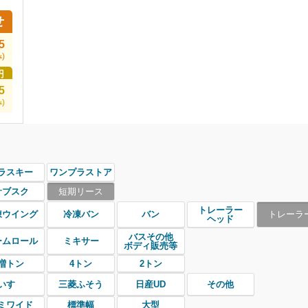
せ
5
)
円
5
)
ラスキー
ワンプラストア
サブスク
短期リース
トレーラー
凍ウイング
冷凍バン
バン
トレーラ
ヘッド
バスその他
ームロール
ミキサー
ボディ販売等
増トン
4トン
2トン
いすゞ
三菱ふそう
日産UD
その他
ミワイド
標準幅
大型