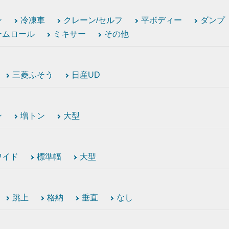
ン
冷凍車
クレーン/セルフ
平ボディー
ダンプ
ームロール
ミキサー
その他
三菱ふそう
日産UD
ン
増トン
大型
ワイド
標準幅
大型
跳上
格納
垂直
なし