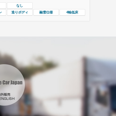
なし
ン
造りボディ
融雪仕様
4軸低床