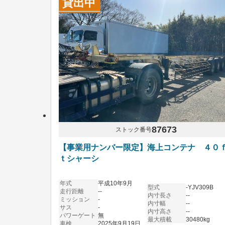
貸出中
87673
ストック番号
【事業用ナンバー限定】海上コンテナ ４０
ｔシャーシ
年式
平成10年9月
型式
-YJV309B
走行距離
--
内寸長さ
--
ミッション
-
内寸幅
--
サス
-
内寸高さ
--
パワーゲート
無
最大積載
30480kg
車検
2025年9月19日