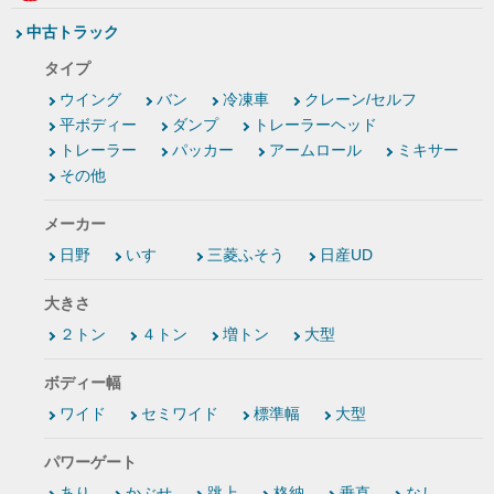
中古トラック
タイプ
ウイング
バン
冷凍車
クレーン/セルフ
平ボディー
ダンプ
トレーラーヘッド
トレーラー
パッカー
アームロール
ミキサー
その他
メーカー
日野
いすゞ
三菱ふそう
日産UD
大きさ
２トン
４トン
増トン
大型
ボディー幅
ワイド
セミワイド
標準幅
大型
パワーゲート
あり
かぶせ
跳上
格納
垂直
なし