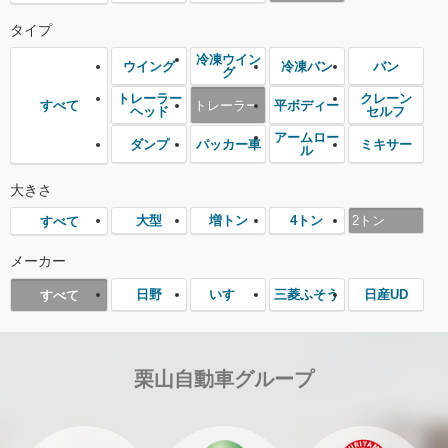
タイプ
冷凍ウイン
ウイング
冷凍バン
バン
グ
トレーラー
クレーン
トレーラー
平ボディー
すべて
ヘッド
セルフ
アームロー
ダンプ
パッカー車
ミキサー
ル
大きさ
大型
増トン
4トン
2トン
すべて
メーカー
日野
いすゞ
三菱ふそう
日産UD
すべて
栗山自動車グループ