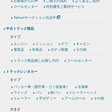
お客様からの声
ご購入の流れ
よくあるご質問
コールセンター
特別優先ご案内サービス
Yahoo!オークション出品中
中古トラック部品
タイプ
エンジン
ミッション
デフ
キャビン
電装品
外装品
ボディ関連
その他
トラック部品探しお探し代行
コールセンター
トラックレンタカー
タイプ
パッカー車（塵芥車・ゴミ収集車）
冷凍車
ウイング
バン
軽バン
トレーラーヘッド
トレーラー
平ボディー
アームロール
その他
大きさ