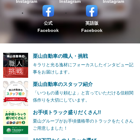
Instagram
Instagram
Instagram
公式
英語版
Facebook
Facebook
栗山自動車の職人・挑戦
キラリと光る逸材にフォーカスしたインタビュー記
事をお届けします。
栗山自動車のスタッフ紹介
「いつもの通り頼むよ」と言っていただける信頼関
係作りを大切にしています。
お手頃トラック盛りだくさん!!
栗山グループがお手頃価格帯のトラックをたくさん
ご用意しました！