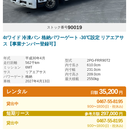
90019
ストック番号
4tワイド 冷凍バン 格納パワーゲート -30℃設定 リアエアサ
ス【事業ナンバー登録可】
年式
平成30年4月
型式
2PG-FRR90T2
走行距離
562千km
内寸長さ
610.0cm
ミッション
6MT
内寸幅
231.0cm
サス
リアエアサス
内寸高さ
209.0cm
パワーゲート
格納
最大積載
2550kg
車検
2027年4月13日
35,200
レンタル
日額
円
0467-55-8195
貸出中
9:00〜18:00 (日・祝休み)
297,000
短期リース
参考月額
円
0467-55-8195
貸出中
9:00〜18:00 (日・祝休み)