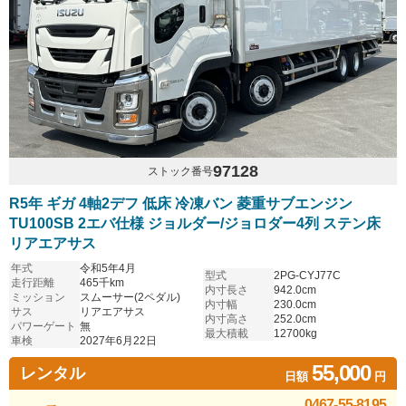
97128
ストック番号
R5年 ギガ 4軸2デフ 低床 冷凍バン 菱重サブエンジン
TU100SB 2エバ仕様 ジョルダー/ジョロダー4列 ステン床
リアエアサス
年式
令和5年4月
型式
2PG-CYJ77C
走行距離
465千km
内寸長さ
942.0cm
ミッション
スムーサー(2ペダル)
内寸幅
230.0cm
サス
リアエアサス
内寸高さ
252.0cm
パワーゲート
無
最大積載
12700kg
車検
2027年6月22日
55,000
レンタル
日額
円
0467-55-8195