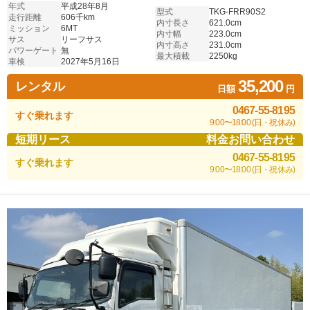
年式
平成28年8月
型式
TKG-FRR90S2
走行距離
606千km
内寸長さ
621.0cm
ミッション
6MT
内寸幅
223.0cm
サス
リーフサス
内寸高さ
231.0cm
パワーゲート
無
最大積載
2250kg
車検
2027年5月16日
35,200
レンタル
日額
円
0467-55-8195
すぐ乗れます
9:00〜18:00 (日・祝休み)
短期リース
料金お問い合わせ
0467-55-8195
すぐ乗れます
9:00〜18:00 (日・祝休み)