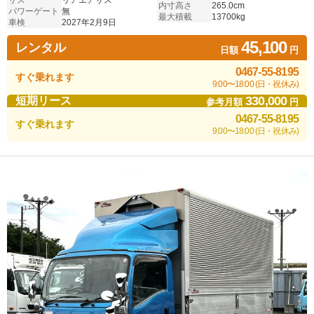
サス
リアエアサス
内寸高さ
265.0cm
パワーゲート
無
最大積載
13700kg
車検
2027年2月9日
45,100
レンタル
日額
円
0467-55-8195
すぐ乗れます
9:00〜18:00 (日・祝休み)
330,000
短期リース
参考月額
円
0467-55-8195
すぐ乗れます
9:00〜18:00 (日・祝休み)