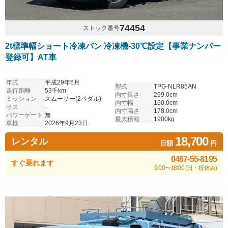
74454
ストック番号
2t標準幅ショート冷凍バン 冷凍機-30℃設定【事業ナンバー
登録可】AT車
年式
平成29年6月
型式
TPG-NLR85AN
走行距離
53千km
内寸長さ
299.0cm
ミッション
スムーサー(2ペダル)
内寸幅
160.0cm
サス
-
内寸高さ
178.0cm
パワーゲート
無
最大積載
1900kg
車検
2026年9月23日
18,700
レンタル
日額
円
0467-55-8195
すぐ乗れます
9:00〜18:00 (日・祝休み)