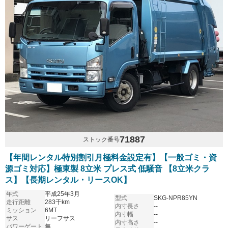
71887
ストック番号
【年間レンタル特別割引月極料金設定有】【一般ゴミ・資
源ゴミ対応】極東製 8立米 プレス式 低騒音 【8立米クラ
ス】【長期レンタル・リースOK】
年式
平成25年3月
型式
SKG-NPR85YN
走行距離
283千km
内寸長さ
--
ミッション
6MT
内寸幅
--
サス
リーフサス
内寸高さ
--
パワーゲート
無