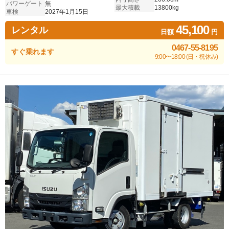
パワーゲート
無
最大積載
13800kg
車検
2027年1月15日
45,100
レンタル
日額
円
0467-55-8195
すぐ乗れます
9:00〜18:00 (日・祝休み)