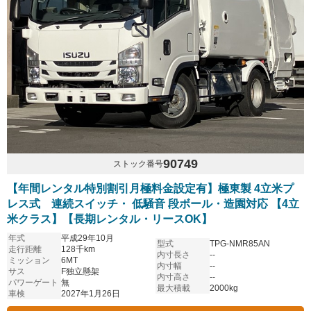
90749
ストック番号
【年間レンタル特別割引月極料金設定有】極東製 4立米プ
レス式 連続スイッチ・ 低騒音 段ボール・造園対応 【4立
米クラス】【長期レンタル・リースOK】
年式
平成29年10月
型式
TPG-NMR85AN
走行距離
128千km
内寸長さ
--
ミッション
6MT
内寸幅
--
サス
F独立懸架
内寸高さ
--
パワーゲート
無
最大積載
2000kg
車検
2027年1月26日