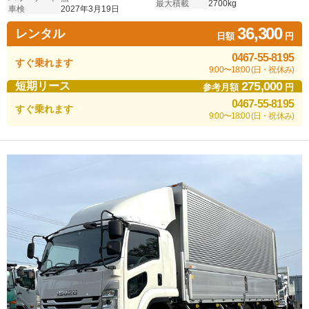
最大積載
2700kg
車検
2027年3月19日
36,300
レンタル
日額
円
0467-55-8195
すぐ乗れます
9:00〜18:00 (日・祝休み)
275,000
短期リース
参考月額
円
0467-55-8195
すぐ乗れます
9:00〜18:00 (日・祝休み)