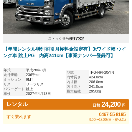
69732
ストック番号
【年間レンタル特別割引月極料金設定有】3tワイド幅 ウイ
ング車 跳上PG 内高241cm【事業ナンバー登録可】
年式
平成28年3月
型式
TPG-NPR85YN
走行距離
236千km
内寸長さ
424.0cm
ミッション
6MT
内寸幅
206.0cm
サス
リーフサス
内寸高さ
241.0cm
パワーゲート
跳上
最大積載
2950kg
車検
2027年4月18日
24,200
レンタル
日額
円
0467-55-8195
すぐ乗れます
9:00〜18:00 (日・祝休み)