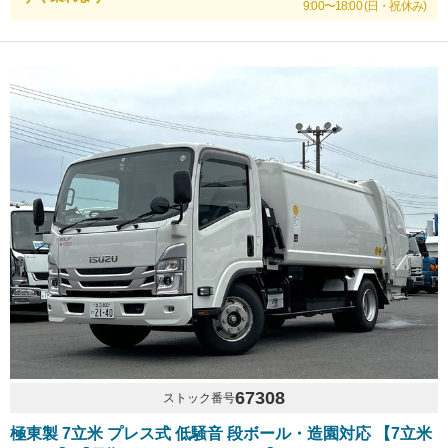
9:00〜18:00 (日・祝休み)
67308
ストック番号
極東製 7立米 プレス式 低騒音 段ボール・造園対応 【7立米