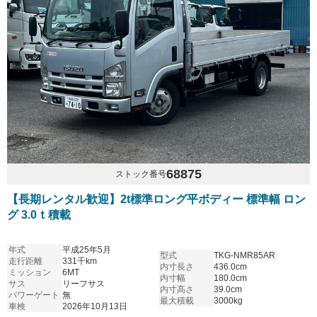
68875
ストック番号
【長期レンタル歓迎】2t標準ロング平ボディー 標準幅 ロン
グ 3.0ｔ積載
年式
平成25年5月
型式
TKG-NMR85AR
走行距離
331千km
内寸長さ
436.0cm
ミッション
6MT
内寸幅
180.0cm
サス
リーフサス
内寸高さ
39.0cm
パワーゲート
無
最大積載
3000kg
車検
2026年10月13日