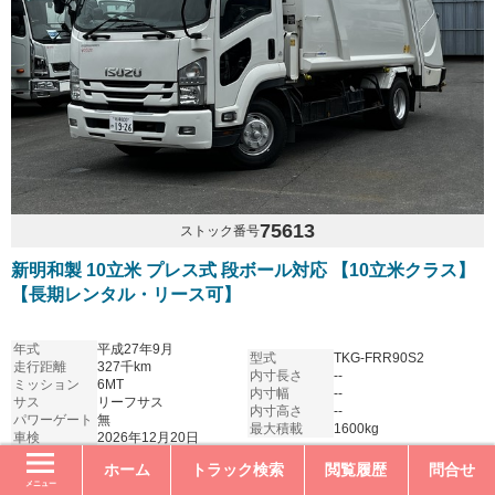
75613
ストック番号
新明和製 10立米 プレス式 段ボール対応 【10立米クラス】
【長期レンタル・リース可】
年式
平成27年9月
型式
TKG-FRR90S2
走行距離
327千km
内寸長さ
--
ミッション
6MT
内寸幅
--
サス
リーフサス
内寸高さ
--
パワーゲート
無
最大積載
1600kg
車検
2026年12月20日
ホーム
トラック検索
閲覧履歴
問合せ
39,600
レンタル
日額
円
メニュー