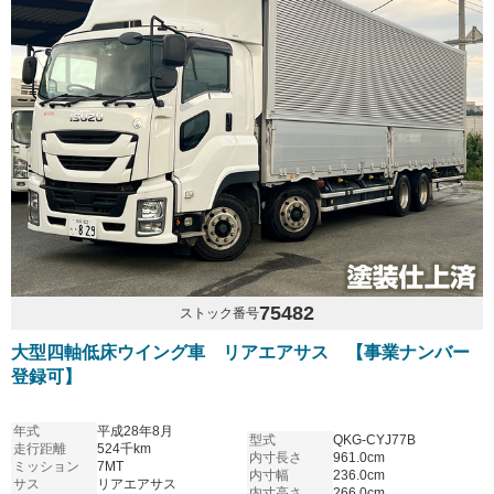
75482
ストック番号
大型四軸低床ウイング車 リアエアサス 【事業ナンバー
登録可】
年式
平成28年8月
型式
QKG-CYJ77B
走行距離
524千km
内寸長さ
961.0cm
ミッション
7MT
内寸幅
236.0cm
サス
リアエアサス
内寸高さ
266.0cm