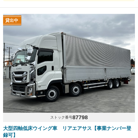
貸出中
87798
ストック番号
大型四軸低床ウイング車 リアエアサス【事業ナンバー登
録可】