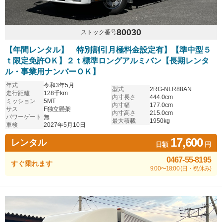
80030
ストック番号
【年間レンタル】 特別割引月極料金設定有】【準中型５
ｔ限定免許OＫ】２ｔ標準ロングアルミバン【長期レンタ
ル・事業用ナンバーＯＫ】
年式
令和3年5月
型式
2RG-NLR88AN
走行距離
128千km
内寸長さ
444.0cm
ミッション
5MT
内寸幅
177.0cm
サス
F独立懸架
内寸高さ
215.0cm
パワーゲート
無
最大積載
1950kg
車検
2027年5月10日
17,600
レンタル
日額
円
0467-55-8195
すぐ乗れます
9:00〜18:00 (日・祝休み)