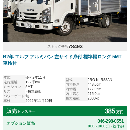
78493
ストック番号
R2年 エルフ アルミバン 左サイド扉付 標準幅ロング 5MT
車検付
年式
令和2年11月
型式
2RG-NLR88AN
走行距離
192千km
内寸長さ
448.0cm
ミッション
5MT
内寸幅
177.0cm
サス
F独立懸架
内寸高さ
215.0cm
パワーゲート
無
最大積載
2000kg
車検
2026年11月10日
385
販売
トラスキー
万円
046-298-0551
オプション販売
9:00〜18:00 (日・祝休み)