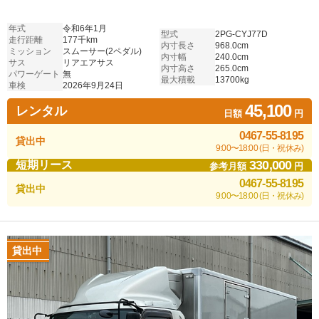
年式
令和6年1月
型式
2PG-CYJ77D
走行距離
177千km
内寸長さ
968.0cm
ミッション
スムーサー(2ペダル)
内寸幅
240.0cm
サス
リアエアサス
内寸高さ
265.0cm
パワーゲート
無
最大積載
13700kg
車検
2026年9月24日
45,100
レンタル
日額
円
0467-55-8195
貸出中
9:00〜18:00 (日・祝休み)
330,000
短期リース
参考月額
円
0467-55-8195
貸出中
9:00〜18:00 (日・祝休み)
貸出中