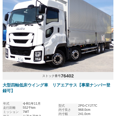
76402
ストック番号
大型四軸低床ウイング車 リアエアサス【事業ナンバー登
録可】
年式
令和1年11月
型式
2PG-CYJ77C
走行距離
552千km
内寸長さ
968.0cm
ミッション
7MT
内寸幅
241.0cm