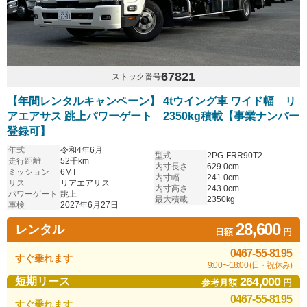
67821
ストック番号
【年間レンタルキャンペーン】 4tウイング車 ワイド幅 リ
アエアサス 跳上パワーゲート 2350kg積載【事業ナンバー
登録可】
年式
令和4年6月
型式
2PG-FRR90T2
走行距離
52千km
内寸長さ
629.0cm
ミッション
6MT
内寸幅
241.0cm
サス
リアエアサス
内寸高さ
243.0cm
パワーゲート
跳上
最大積載
2350kg
車検
2027年6月27日
28,600
レンタル
日額
円
0467-55-8195
すぐ乗れます
9:00〜18:00 (日・祝休み)
264,000
短期リース
参考月額
円
0467-55-8195
すぐ乗れます