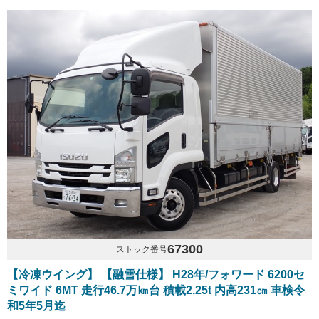
67300
ストック番号
【冷凍ウイング】 【融雪仕様】 H28年/フォワード 6200セ
ミワイド 6MT 走行46.7万㎞台 積載2.25t 内高231㎝ 車検令
和5年5月迄