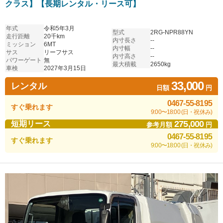
クラス】【長期レンタル・リース可】
年式
令和5年3月
型式
2RG-NPR88YN
走行距離
20千km
内寸長さ
--
ミッション
6MT
内寸幅
--
サス
リーフサス
内寸高さ
--
パワーゲート
無
最大積載
2650kg
車検
2027年3月15日
33,000
レンタル
日額
円
0467-55-8195
すぐ乗れます
9:00〜18:00 (日・祝休み)
275,000
短期リース
参考月額
円
0467-55-8195
すぐ乗れます
9:00〜18:00 (日・祝休み)