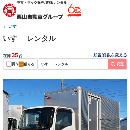
中古トラック販売/買取/レンタル
いすゞ
いすゞ レンタル
35
順番/件数を変える
在庫
台
買う
借りる
いすゞ | レンタル
変更