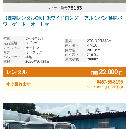
78153
ストック番号
【長期レンタルOK】3tワイドロング アルミバン 格納パ
ワーゲート オートマ
年式
令和6年9月
型式
2TG-NPR88AM
走行距離
28千km
内寸長さ
474.0cm
ミッション
オートマ
内寸幅
207.0cm
サス
リーフサス
内寸高さ
216.0cm
パワーゲート
格納
最大積載
2800kg
車検
2026年9月29日
22,000
レンタル
日額
円
0467-55-8195
すぐ乗れます
9:00〜18:00 (日・祝休み)