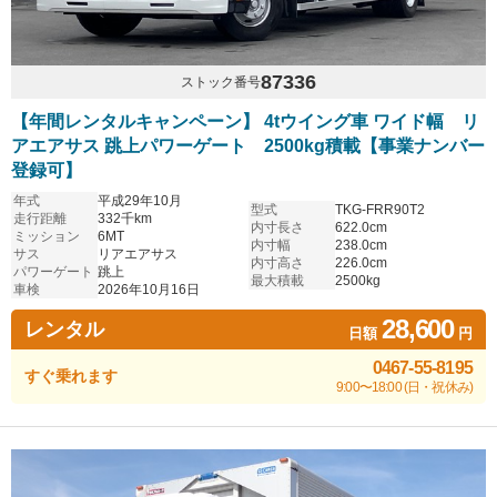
87336
ストック番号
【年間レンタルキャンペーン】 4tウイング車 ワイド幅 リ
アエアサス 跳上パワーゲート 2500kg積載【事業ナンバー
登録可】
年式
平成29年10月
型式
TKG-FRR90T2
走行距離
332千km
内寸長さ
622.0cm
ミッション
6MT
内寸幅
238.0cm
サス
リアエアサス
内寸高さ
226.0cm
パワーゲート
跳上
最大積載
2500kg
車検
2026年10月16日
28,600
レンタル
日額
円
0467-55-8195
すぐ乗れます
9:00〜18:00 (日・祝休み)