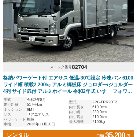
82704
ストック番号
格納パワーゲート付 エアサス 低温-30℃設定 冷凍バン 6100
ワイド幅 積載2,200㎏ アルミ縞板床 ジョロダー/ジョルダー
4列 サイド扉付 アルミホイール 令和2年式 いすゞ フォワー
ド
年式
令和2年8月
型式
2PG-FRR90T2
走行距離
517千km
内寸長さ
610.0cm
ミッション
6MT
内寸幅
230.0cm
サス
リアエアサス
内寸高さ
210.0cm
パワーゲート
格納
最大積載
2100kg
車検
2026年11月10日
35,200
レンタル
日額
円