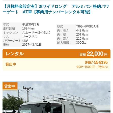
【月極料金設定有】3tワイドロング アルミバン 格納パワ
ーゲート AT車【事業用ナンバーレンタル可能】
年式
平成30年3月
型式
TRG-NPR85AN
走行距離
168千km
内寸長さ
448.0cm
ミッション
スムーサー(2ペダル)
内寸幅
207.0cm
サス
リーフサス
内寸高さ
216.0cm
パワーゲート
格納
最大積載
3000kg
車検
2027年3月1日
22,000
レンタル
日額
円
0467-55-8195
貸出中
9:00〜18:00 (日・祝休み)
貸出中