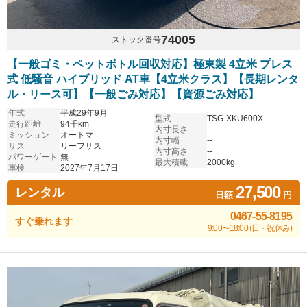
74005
ストック番号
【一般ゴミ・ペットボトル回収対応】極東製 4立米 プレス
式 低騒音 ハイブリッド AT車【4立米クラス】【長期レンタ
ル・リース可】【一般ごみ対応】【資源ごみ対応】
年式
平成29年9月
型式
TSG-XKU600X
走行距離
94千km
内寸長さ
--
ミッション
オートマ
内寸幅
--
サス
リーフサス
内寸高さ
--
パワーゲート
無
最大積載
2000kg
車検
2027年7月17日
27,500
レンタル
日額
円
0467-55-8195
すぐ乗れます
9:00〜18:00 (日・祝休み)