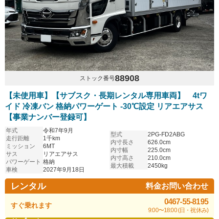
88908
ストック番号
【未使用車】【サブスク・長期レンタル専用車両】 4tワ
イド 冷凍バン 格納パワーゲート -30℃設定 リアエアサス
【事業ナンバー登録可】
年式
令和7年9月
型式
2PG-FD2ABG
走行距離
1千km
内寸長さ
626.0cm
ミッション
6MT
内寸幅
225.0cm
サス
リアエアサス
内寸高さ
210.0cm
パワーゲート
格納
最大積載
2450kg
車検
2027年9月18日
レンタル
料金お問い合わせ
0467-55-8195
すぐ乗れます
9:00〜18:00 (日・祝休み)