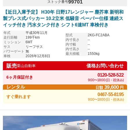
99701
ストック番号
【近日入庫予定】 H30年 日野17レンジャー 塵芥車 新明和
製プレス式パッカー 10.2立米 低騒音 ペーパー仕様 連続ス
イッチ付き 汚水タンク付き シフト6速MT 車検付き
年式
平成30年11月
型式
2KG-FC2ABA
走行距離
199千km
内寸長さ
--
ミッション
6MT
内寸幅
--
サス
リーフサス
内寸高さ
--
パワーゲート
無
最大積載
1550kg
車検
2026年12月8日
販売
価格お問い合わせ
栗山自動車
0120-528-522
6ヶ月保証付き
9:00〜18:00 (日・祝休み)
39,600
レンタル
日額
円
0467-55-8195
すぐ乗れます
9:00〜18:00 (日・祝休み)