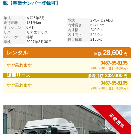
載【事業ナンバー登録可】
年式
令和5年3月
型式
2PG-FD2ABG
走行距離
181千km
内寸長さ
627.0cm
ミッション
6MT
内寸幅
240.0cm
サス
リアエアサス
内寸高さ
242.0cm
パワーゲート
格納
最大積載
2150kg
車検
2027年3月30日
28,600
レンタル
日額
円
0467-55-8195
すぐ乗れます
9:00〜18:00 (日・祝休み)
242,000
短期リース
参考月額
円
0467-55-8195
すぐ乗れます
9:00〜18:00 (日・祝休み)
未使用車