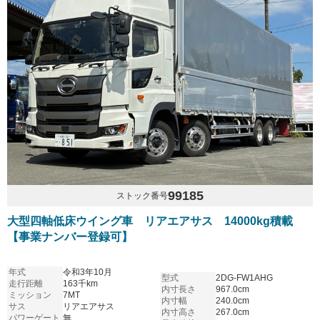
99185
ストック番号
大型四軸低床ウイング車 リアエアサス 14000kg積載
【事業ナンバー登録可】
年式
令和3年10月
型式
2DG-FW1AHG
走行距離
163千km
内寸長さ
967.0cm
ミッション
7MT
内寸幅
240.0cm
サス
リアエアサス
内寸高さ
267.0cm
パワーゲート
無