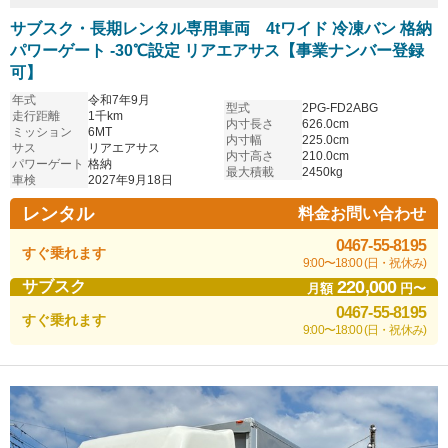
サブスク・長期レンタル専用車両 4tワイド 冷凍バン 格納
パワーゲート -30℃設定 リアエアサス【事業ナンバー登録
可】
年式
令和7年9月
型式
2PG-FD2ABG
走行距離
1千km
内寸長さ
626.0cm
ミッション
6MT
内寸幅
225.0cm
サス
リアエアサス
内寸高さ
210.0cm
パワーゲート
格納
最大積載
2450kg
車検
2027年9月18日
レンタル
料金お問い合わせ
0467-55-8195
すぐ乗れます
9:00〜18:00 (日・祝休み)
220,000
サブスク
月額
円〜
0467-55-8195
すぐ乗れます
9:00〜18:00 (日・祝休み)