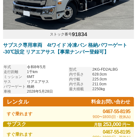
91834
ストック番号
サブスク専用車両 4tワイド 冷凍バン 格納パワーゲート
-30℃設定 リアエアサス【事業ナンバー登録可】
年式
令和8年5月
型式
2KG-FD2ALBG
走行距離
1千km
内寸長さ
628.0cm
ミッション
6MT
内寸幅
225.0cm
サス
リアエアサス
内寸高さ
211.0cm
パワーゲート
格納
最大積載
2250kg
車検
2028年5月28日
レンタル
料金お問い合わせ
0467-55-8195
すぐ乗れます
9:00〜18:00 (日・祝休み)
253,000
サブスク
月額
円〜
0467-55-8195
すぐ乗れます