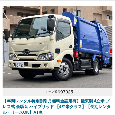
97325
ストック番号
【年間レンタル特別割引月極料金設定有】極東製 4立米 プ
レス式 低騒音 ハイブリッド 【4立米クラス】【長期レンタ
ル・リースOK】AT車