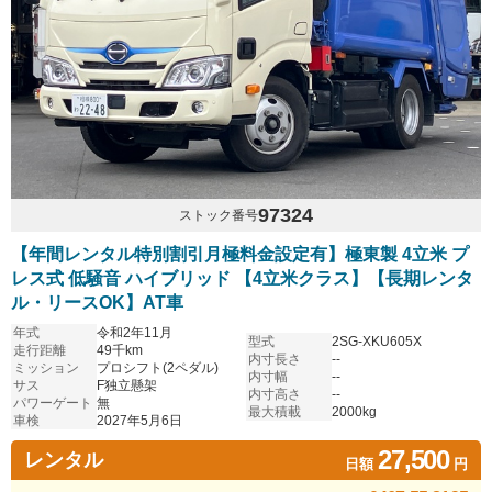
97324
ストック番号
【年間レンタル特別割引月極料金設定有】極東製 4立米 プ
レス式 低騒音 ハイブリッド 【4立米クラス】【長期レンタ
ル・リースOK】AT車
年式
令和2年11月
型式
2SG-XKU605X
走行距離
49千km
内寸長さ
--
ミッション
プロシフト(2ペダル)
内寸幅
--
サス
F独立懸架
内寸高さ
--
パワーゲート
無
最大積載
2000kg
車検
2027年5月6日
27,500
レンタル
日額
円