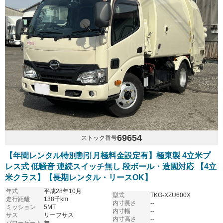
69654
ストック番号
【年間レンタル特別割引月極料金設定有】極東製 4立米プ
レス式 低騒音 連続スイッチ無し 段ボール・造園対応 【4立
米クラス】【長期レンタル・リースOK】
年式
平成28年10月
型式
TKG-XZU600X
走行距離
138千km
内寸長さ
--
ミッション
5MT
内寸幅
--
サス
リーフサス
内寸高さ
--