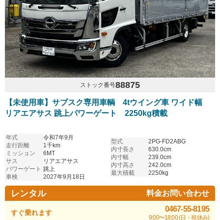
88875
ストック番号
【未使用車】サブスク専用車輌 4tウイング車 ワイド幅
リアエアサス 跳上パワーゲート 2250kg積載
年式
令和7年9月
型式
2PG-FD2ABG
走行距離
1千km
内寸長さ
630.0cm
ミッション
6MT
内寸幅
239.0cm
サス
リアエアサス
内寸高さ
242.0cm
パワーゲート
跳上
最大積載
2250kg
車検
2027年9月18日
レンタル
料金お問い合わせ
0467-55-8195
すぐ乗れます
9:00〜18:00 (日・祝休み)