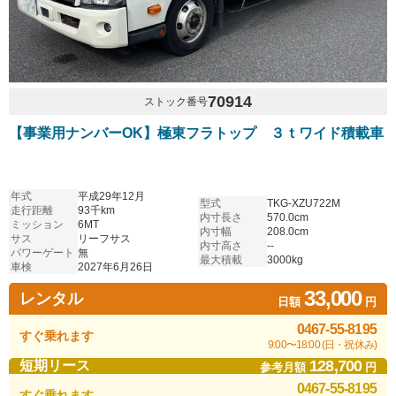
70914
ストック番号
【事業用ナンバーOK】極東フラトップ ３ｔワイド積載車
年式
平成29年12月
型式
TKG-XZU722M
走行距離
93千km
内寸長さ
570.0cm
ミッション
6MT
内寸幅
208.0cm
サス
リーフサス
内寸高さ
--
パワーゲート
無
最大積載
3000kg
車検
2027年6月26日
33,000
レンタル
日額
円
0467-55-8195
すぐ乗れます
9:00〜18:00 (日・祝休み)
128,700
短期リース
参考月額
円
0467-55-8195
すぐ乗れます