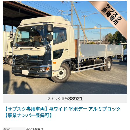
88921
ストック番号
【サブスク専用車両】4tワイド 平ボデー アルミブロック
【事業ナンバー登録可】
年式
令和7年9月