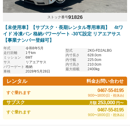
91826
ストック番号
【未使用車】【サブスク・長期レンタル専用車両】 4tワ
イド 冷凍バン 格納パワーゲート -30℃設定 リアエアサス
【事業ナンバー登録可】
年式
令和8年5月
型式
2KG-FD2ALBG
走行距離
1千km
内寸長さ
628.0cm
ミッション
6MT
内寸幅
225.0cm
サス
リアエアサス
内寸高さ
210.0cm
パワーゲート
格納
最大積載
2400kg
車検
2028年5月28日
レンタル
料金お問い合わせ
0467-55-8195
すぐ乗れます
9:00〜18:00 (日・祝休み)
253,000
サブスク
月額
円〜
0467-55-8195
すぐ乗れます
9:00〜18:00 (日・祝休み)