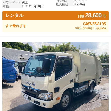
内寸高さ
242.0cm
パワーゲート
跳上
最大積載
2250kg
車検
2027年5月18日
28,600
レンタル
日額
円
0467-55-8195
すぐ乗れます
9:00〜18:00 (日・祝休み)