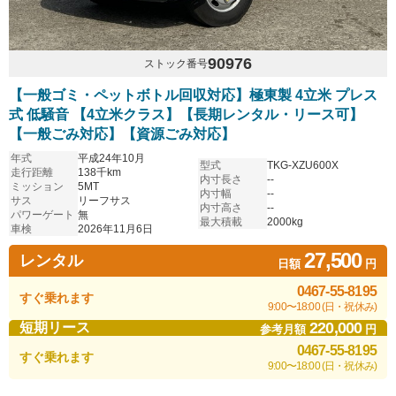
90976
ストック番号
【一般ゴミ・ペットボトル回収対応】極東製 4立米 プレス
式 低騒音 【4立米クラス】【長期レンタル・リース可】
【一般ごみ対応】【資源ごみ対応】
年式
平成24年10月
型式
TKG-XZU600X
走行距離
138千km
内寸長さ
--
ミッション
5MT
内寸幅
--
サス
リーフサス
内寸高さ
--
パワーゲート
無
最大積載
2000kg
車検
2026年11月6日
27,500
レンタル
日額
円
0467-55-8195
すぐ乗れます
9:00〜18:00 (日・祝休み)
220,000
短期リース
参考月額
円
0467-55-8195
すぐ乗れます
9:00〜18:00 (日・祝休み)