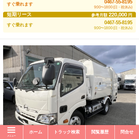
0467-55-8195
すぐ乗れます
9:00〜18:00 (日・祝休み)
220,000
短期リース
参考月額
円
0467-55-8195
すぐ乗れます
9:00〜18:00 (日・祝休み)
ホーム
トラック検索
閲覧履歴
問合せ
メニュー