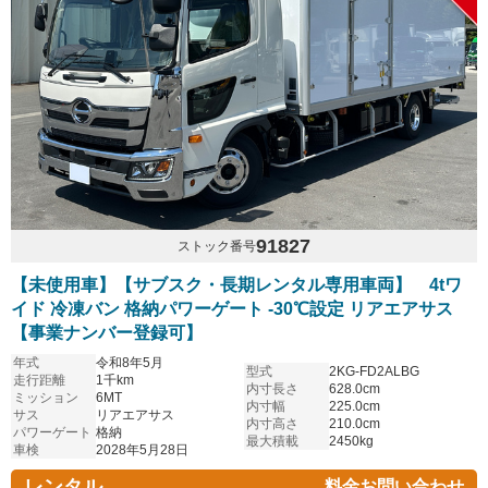
91827
ストック番号
【未使用車】【サブスク・長期レンタル専用車両】 4tワ
イド 冷凍バン 格納パワーゲート -30℃設定 リアエアサス
【事業ナンバー登録可】
年式
令和8年5月
型式
2KG-FD2ALBG
走行距離
1千km
内寸長さ
628.0cm
ミッション
6MT
内寸幅
225.0cm
サス
リアエアサス
内寸高さ
210.0cm
パワーゲート
格納
最大積載
2450kg
車検
2028年5月28日
レンタル
料金お問い合わせ