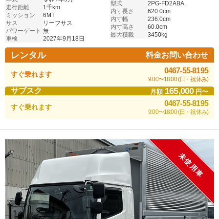
型式
2PG-FD2ABA
走行距離
1千km
内寸長さ
620.0cm
ミッション
6MT
内寸幅
236.0cm
サス
リーフサス
内寸高さ
60.0cm
パワーゲート
無
最大積載
3450kg
車検
2027年9月18日
レンタル
料金お問い合わせ
0467-55-8195
すぐ乗れます
9:00〜18:00 (日・祝休み)
165,000
サブスク
月額
円〜
0467-55-8195
すぐ乗れます
9:00〜18:00 (日・祝休み)
未使用車