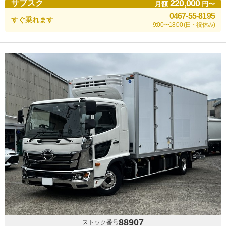
220,000
サブスク
月額
円〜
0467-55-8195
すぐ乗れます
9:00〜18:00 (日・祝休み)
88907
ストック番号