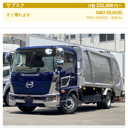
231,000
サブスク
月額
円〜
0467-55-8195
すぐ乗れます
9:00〜18:00 (日・祝休み)