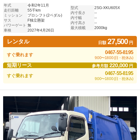
年式
令和2年11月
型式
2SG-XKU605X
走行距離
55千km
内寸長さ
--
ミッション
プロシフト(2ペダル)
内寸幅
--
サス
F独立懸架
内寸高さ
--
パワーゲート
無
最大積載
2000kg
車検
2027年4月26日
27,500
レンタル
日額
円
0467-55-8195
すぐ乗れます
9:00〜18:00 (日・祝休み)
220,000
短期リース
参考月額
円
0467-55-8195
すぐ乗れます
9:00〜18:00 (日・祝休み)