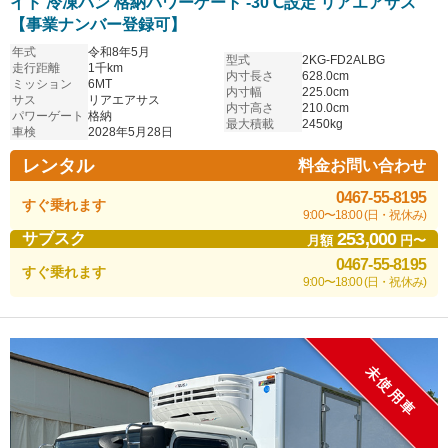
イド 冷凍バン 格納パワーゲート -30℃設定 リアエアサス
【事業ナンバー登録可】
年式
令和8年5月
型式
2KG-FD2ALBG
走行距離
1千km
内寸長さ
628.0cm
ミッション
6MT
内寸幅
225.0cm
サス
リアエアサス
内寸高さ
210.0cm
パワーゲート
格納
最大積載
2450kg
車検
2028年5月28日
レンタル
料金お問い合わせ
0467-55-8195
すぐ乗れます
9:00〜18:00 (日・祝休み)
253,000
サブスク
月額
円〜
0467-55-8195
すぐ乗れます
9:00〜18:00 (日・祝休み)
未使用車