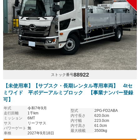
88922
ストック番号
【未使用車】【サブスク・長期レンタル専用車両】 4tセ
ミワイド 平ボデーアルミブロック 【事業ナンバー登録
可】
年式
令和7年9月
型式
2PG-FD2ABA
走行距離
1千km
内寸長さ
620.0cm
ミッション
6MT
内寸幅
223.0cm
サス
リーフサス
内寸高さ
61.0cm
パワーゲート
無
最大積載
3500kg
車検
2027年9月18日