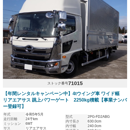
71015
ストック番号
【年間レンタルキャンペーン中】4tウイング車 ワイド幅
リアエアサス 跳上パワーゲート 2250kg積載【事業ナンバ
ー登録可】
年式
令和5年5月
型式
2PG-FD2ABG
走行距離
24千km
内寸長さ
630.0cm
ミッション
6MT
内寸幅
240.0cm
サス
リアエアサス