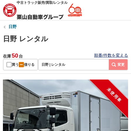
中古トラック販売/買取/レンタル
日野
日野 レンタル
50
順番/件数を変える
在庫
台
買う
借りる
日野 | レンタル
変更
未使用車