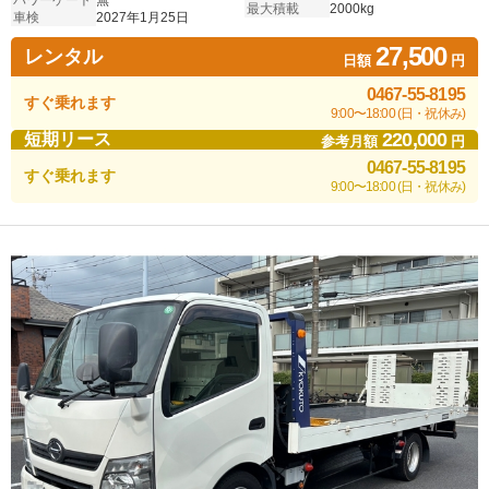
パワーゲート
無
最大積載
2000kg
車検
2027年1月25日
27,500
レンタル
日額
円
0467-55-8195
すぐ乗れます
9:00〜18:00 (日・祝休み)
220,000
短期リース
参考月額
円
0467-55-8195
すぐ乗れます
9:00〜18:00 (日・祝休み)