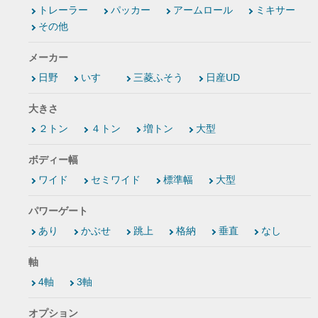
トレーラー
パッカー
アームロール
ミキサー
その他
メーカー
日野
いすゞ
三菱ふそう
日産UD
大きさ
２トン
４トン
増トン
大型
ボディー幅
ワイド
セミワイド
標準幅
大型
パワーゲート
あり
かぶせ
跳上
格納
垂直
なし
軸
4軸
3軸
オプション