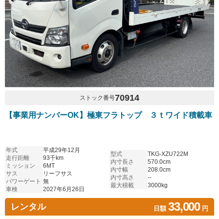
70914
ストック番号
【事業用ナンバーOK】極東フラトップ ３ｔワイド積載車
年式
平成29年12月
型式
TKG-XZU722M
走行距離
93千km
内寸長さ
570.0cm
ミッション
6MT
内寸幅
208.0cm
サス
リーフサス
内寸高さ
--
パワーゲート
無
最大積載
3000kg
車検
2027年6月26日
33,000
レンタル
日額
円