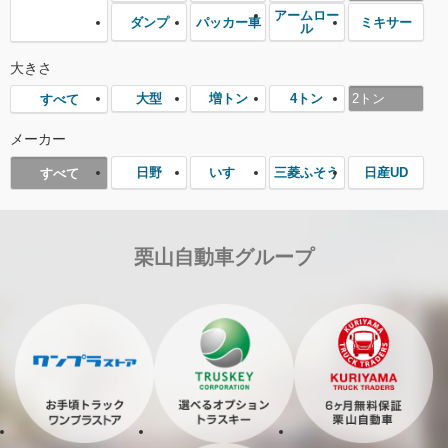
アームロー
ダンプ
パッカー車
ミキサー
ル
大きさ
大型
増トン
4トン
2トン
すべて
メーカー
日野
いすゞ
三菱ふそう
日産UD
すべて
栗山自動車グループ