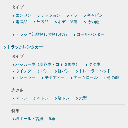
タイプ
エンジン
ミッション
デフ
キャビン
電装品
外装品
ボディ関連
その他
トラック部品探しお探し代行
コールセンター
トラックレンタカー
タイプ
パッカー車（塵芥車・ゴミ収集車）
冷凍車
ウイング
バン
軽バン
トレーラーヘッド
トレーラー
平ボディー
アームロール
その他
大きさ
２トン
４トン
増トン
大型
特集
段ボール・古紙回収車