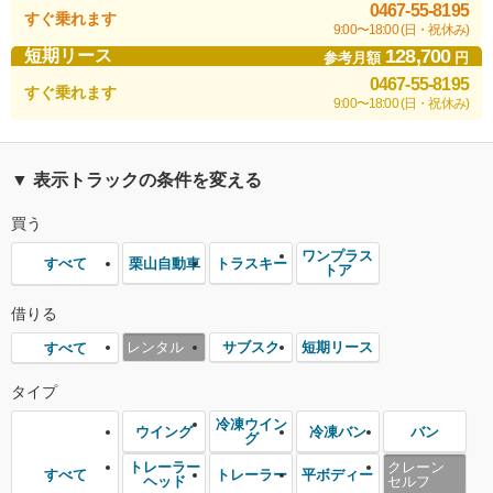
0467-55-8195
すぐ乗れます
9:00〜18:00 (日・祝休み)
128,700
短期リース
参考月額
円
0467-55-8195
すぐ乗れます
9:00〜18:00 (日・祝休み)
▼ 表示トラックの条件を変える
買う
ワンプラス
栗山自動車
トラスキー
すべて
トア
借りる
レンタル
サブスク
短期リース
すべて
タイプ
冷凍ウイン
ウイング
冷凍バン
バン
グ
トレーラー
クレーン
トレーラー
平ボディー
すべて
ヘッド
セルフ