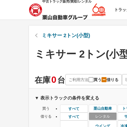
中古トラック販売/買取/レンタル
トラッ
ミキサー 2トン(小型)
ミキサー 2トン(小
0
在庫
台
ご利用方法
買う
借りる
▼ 表示トラックの条件を変える
買う
栗山自動車
ト
すべて
借りる
レンタル
すべて
ウイング
冷