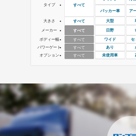
タイプ
すべて
パッカー車
ア
大きさ
大型
すべて
メーカー
日野
すべて
ボディー幅
ワイド
セ
すべて
パワーゲート
あり
すべて
オプション
未使用車
すべて