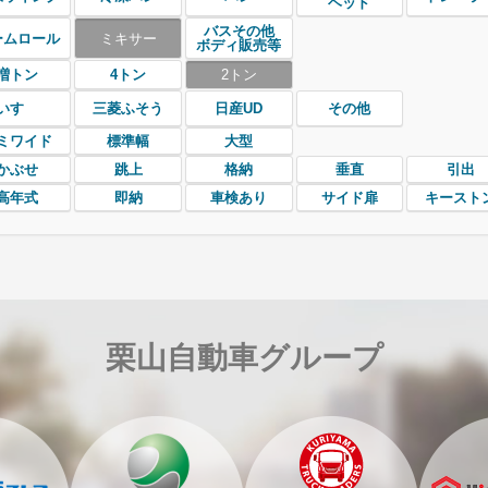
ヘッド
バスその他
ームロール
ミキサー
ボディ販売等
増トン
4トン
2トン
いすゞ
三菱ふそう
日産UD
その他
ミワイド
標準幅
大型
かぶせ
跳上
格納
垂直
引出
高年式
即納
車検あり
サイド扉
キースト
栗山自動車グループ