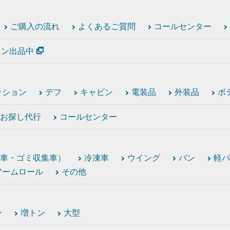
ご購入の流れ
よくあるご質問
コールセンター
ション出品中
ッション
デフ
キャビン
電装品
外装品
ボ
お探し代行
コールセンター
車・ゴミ収集車）
冷凍車
ウイング
バン
軽バ
アームロール
その他
ン
増トン
大型