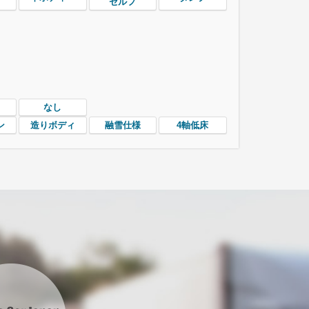
セルフ
なし
ン
造りボディ
融雪仕様
4軸低床