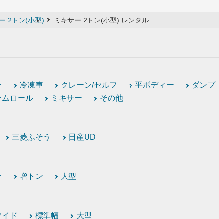
ー 2トン(小型)
ミキサー 2トン(小型) レンタル
ン
冷凍車
クレーン/セルフ
平ボディー
ダンプ
ームロール
ミキサー
その他
三菱ふそう
日産UD
ン
増トン
大型
ワイド
標準幅
大型