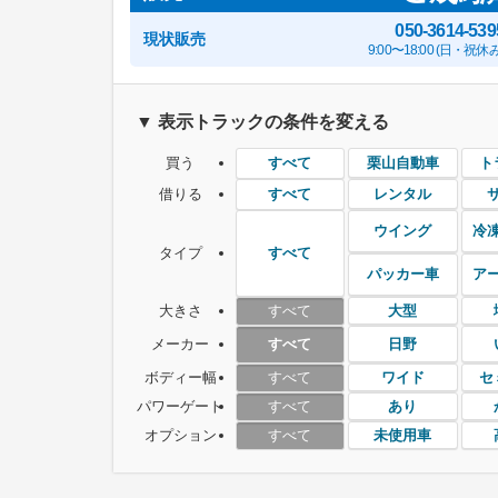
050-3614-539
現状販売
9:00〜18:00 (日・祝休み
▼ 表示トラックの条件を変える
買う
栗山自動車
ト
すべて
借りる
レンタル
すべて
ウイング
冷
タイプ
すべて
パッカー車
ア
大きさ
大型
すべて
メーカー
日野
すべて
ボディー幅
ワイド
セ
すべて
パワーゲート
あり
すべて
オプション
未使用車
すべて