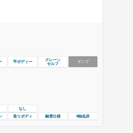
クレーン
ー
平ボディー
ダンプ
セルフ
なし
ン
造りボディ
融雪仕様
4軸低床