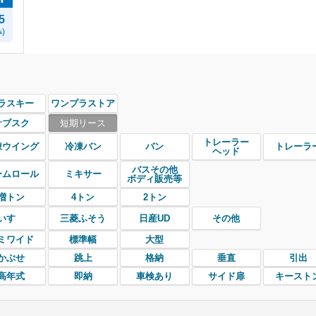
5
)
ラスキー
ワンプラストア
サブスク
短期リース
トレーラー
凍ウイング
冷凍バン
バン
トレーラ
ヘッド
バスその他
ームロール
ミキサー
ボディ販売等
増トン
4トン
2トン
いすゞ
三菱ふそう
日産UD
その他
ミワイド
標準幅
大型
かぶせ
跳上
格納
垂直
引出
高年式
即納
車検あり
サイド扉
キースト