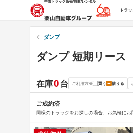
中古トラック販売/買取/レンタル
トラッ
ダンプ
ダンプ 短期リース
0
在庫
台
ご利用方法
買う
借りる
ご成約済
同様のトラックをお探しの場合、お気軽にお