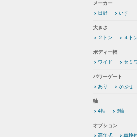
メーカー
日野
いすゞ
大きさ
２トン
４ト
ボディー幅
ワイド
セミ
パワーゲート
あり
かぶせ
軸
4軸
3軸
オプション
高年式
車検