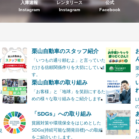
入庫速報
レンタリース
公式
Instagram
Instagram
Facebook
栗山自動車のスタッフ紹介
ん
イ
「いつもの通り頼むよ」と言っていた
だける信頼関係作りを大切にしていま
す。
栗山自動車の取り組み
山
「お客様」と「地球」を笑顔にするた
めの様々な取り組みをご紹介します。
ま
「SDGs」への取り組み
貧困対策や環境保全をはじめとした
SDGs(持続可能な開発目標)への取組
現
をご紹介いたします。