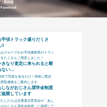
英語版
Facebook
お手頃トラック盛りだくさ
!!
栗山グループがお手頃価格帯のトラッ
クをたくさんご用意しました！
いきなり査定に来られると断
れない…
LINEで写真を送るだけ！簡単に暫定
の買取価格をご案内します。
あしながおじさん奨学金制度
に協賛しています
わたしたちは交通遺児育英会の「あし
ながおじさん奨学金制度」に協賛して