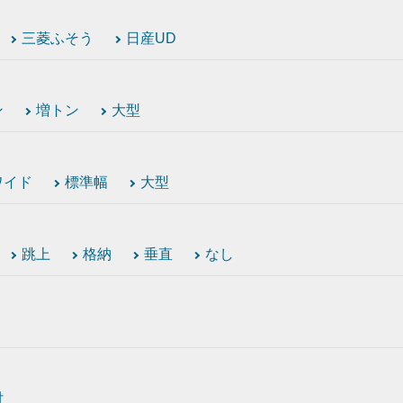
三菱ふそう
日産UD
ン
増トン
大型
ワイド
標準幅
大型
跳上
格納
垂直
なし
付