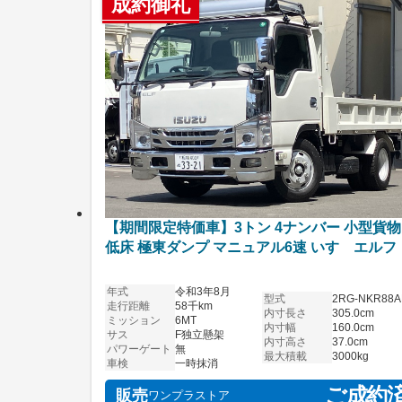
成約御礼
【期間限定特価車】3トン 4ナンバー 小型貨物
低床 極東ダンプ マニュアル6速 いすゞエルフ
年式
令和3年8月
型式
2RG-NKR88A
走行距離
58千km
内寸長さ
305.0cm
ミッション
6MT
内寸幅
160.0cm
サス
F独立懸架
内寸高さ
37.0cm
パワーゲート
無
最大積載
3000kg
車検
一時抹消
ご成約
販売
ワンプラストア