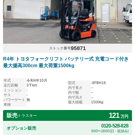
95871
ストック番号
R4年 トヨタフォークリフト バッテリー式 充電コード付き
最大揚高300cm 最大荷重1500kg
年式
令和4年10月
型式
-8FBH18
走行距離
3千km
内寸長さ
--
ミッション
-
内寸幅
--
サス
-
内寸高さ
--
パワーゲート
無
最大積載
1500kg
車検
121
販売
トラスキー
万円
0120-528-828
オプション販売
9:00〜18:00 (日・祝休み)