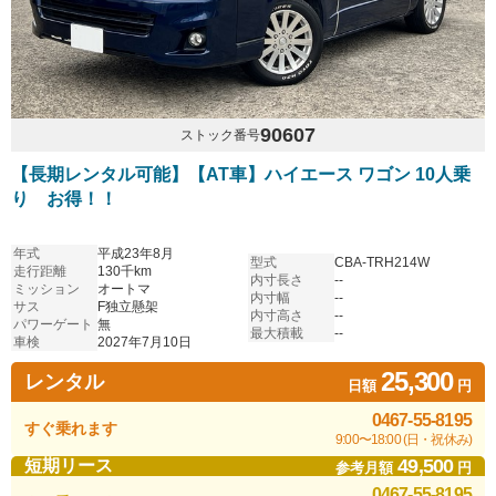
90607
ストック番号
【長期レンタル可能】【AT車】ハイエース ワゴン 10人乗
り お得！！
年式
平成23年8月
型式
CBA-TRH214W
走行距離
130千km
内寸長さ
--
ミッション
オートマ
内寸幅
--
サス
F独立懸架
内寸高さ
--
パワーゲート
無
最大積載
--
車検
2027年7月10日
25,300
レンタル
日額
円
0467-55-8195
すぐ乗れます
9:00〜18:00 (日・祝休み)
49,500
短期リース
参考月額
円
0467-55-8195