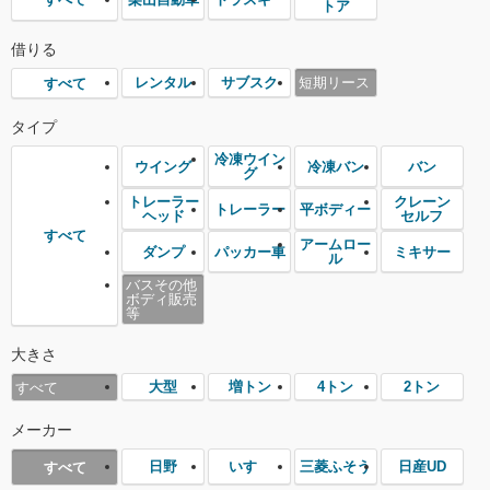
トア
借りる
レンタル
サブスク
短期リース
すべて
タイプ
冷凍ウイン
ウイング
冷凍バン
バン
グ
トレーラー
クレーン
トレーラー
平ボディー
ヘッド
セルフ
すべて
アームロー
ダンプ
パッカー車
ミキサー
ル
バスその他
ボディ販売
等
大きさ
大型
増トン
4トン
2トン
すべて
メーカー
日野
いすゞ
三菱ふそう
日産UD
すべて