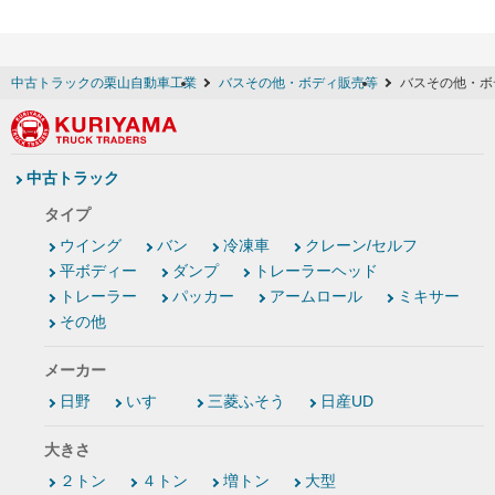
中古トラックの栗山自動車工業
バスその他・ボディ販売等
バスその他・ボ
中古トラック
タイプ
ウイング
バン
冷凍車
クレーン/セルフ
平ボディー
ダンプ
トレーラーヘッド
トレーラー
パッカー
アームロール
ミキサー
その他
メーカー
日野
いすゞ
三菱ふそう
日産UD
大きさ
２トン
４トン
増トン
大型