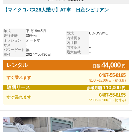
【マイクロバス26人乗り】AT車 日産シビリアン
年式
平成19年5月
型式
UD-DVW41
走行距離
35千km
内寸長さ
--
ミッション
オートマ
内寸幅
--
サス
-
内寸高さ
--
パワーゲート
無
最大積載
--
車検
2027年5月30日
44,000
レンタル
日額
円
0467-55-8195
すぐ乗れます
9:00〜18:00 (日・祝休み)
110,000
短期リース
参考月額
円
0467-55-8195
すぐ乗れます
9:00〜18:00 (日・祝休み)