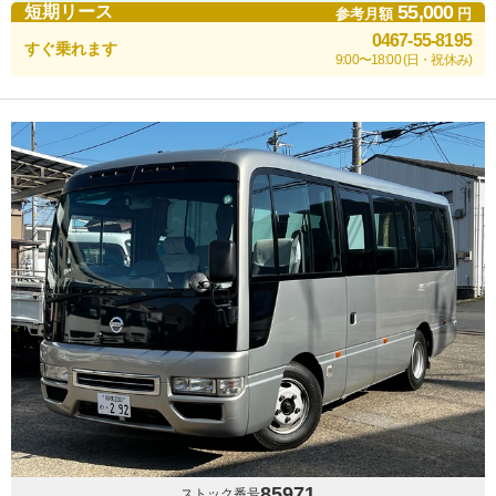
55,000
短期リース
参考月額
円
0467-55-8195
すぐ乗れます
9:00〜18:00 (日・祝休み)
85971
ストック番号