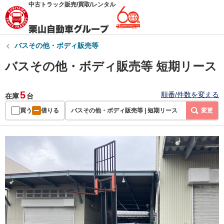
中古トラック販売/買取/レンタル
バスその他・ボディ販売等
バスその他・ボディ販売等 短期リース
5
順番/件数を変える
在庫
台
買う
借りる
バスその他・ボディ販売等 | 短期リース
変更