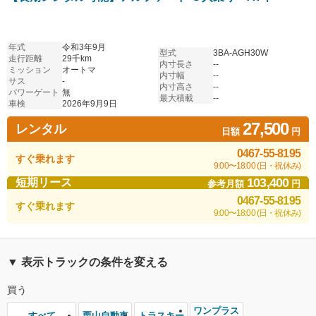
年式
令和3年9月
型式
3BA-AGH30W
走行距離
29千km
内寸長さ
--
ミッション
オートマ
内寸幅
--
サス
-
内寸高さ
--
パワーゲート
無
最大積載
--
車検
2026年9月9日
27,500
レンタル
日額
円
0467-55-8195
すぐ乗れます
9:00〜18:00 (日・祝休み)
103,400
短期リース
参考月額
円
0467-55-8195
すぐ乗れます
9:00〜18:00 (日・祝休み)
▼ 表示トラックの条件を変える
買う
ワンプラス
栗山自動車
トラスキー
すべて