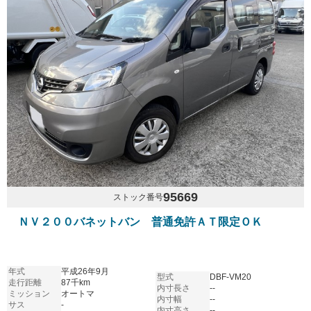
95669
ストック番号
ＮＶ２００バネットバン 普通免許ＡＴ限定ＯＫ
年式
平成26年9月
型式
DBF-VM20
走行距離
87千km
内寸長さ
--
ミッション
オートマ
内寸幅
--
サス
-
内寸高さ
--