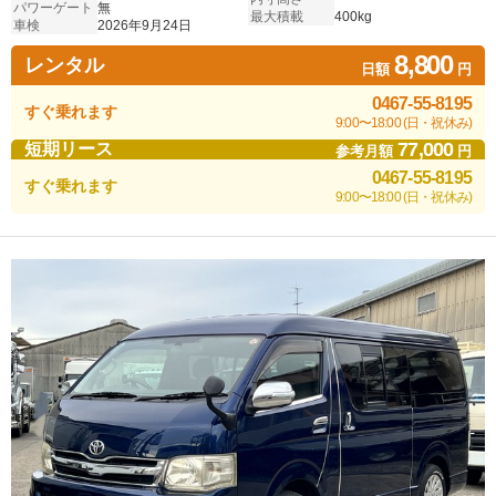
パワーゲート
無
最大積載
400kg
車検
2026年9月24日
8,800
レンタル
日額
円
0467-55-8195
すぐ乗れます
9:00〜18:00 (日・祝休み)
77,000
短期リース
参考月額
円
0467-55-8195
すぐ乗れます
9:00〜18:00 (日・祝休み)