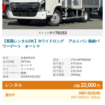
78153
ストック番号
【長期レンタルOK】3tワイドロング アルミバン 格納パ
ワーゲート オートマ
年式
令和6年9月
型式
2TG-NPR88AM
走行距離
28千km
内寸長さ
474.0cm
ミッション
オートマ
内寸幅
207.0cm
サス
リーフサス
内寸高さ
216.0cm
パワーゲート
格納
最大積載
2800kg
車検
2026年9月29日
22,000
レンタル
日額
円
0467-55-8195
貸出中
9:00〜18:00 (日・祝休み)