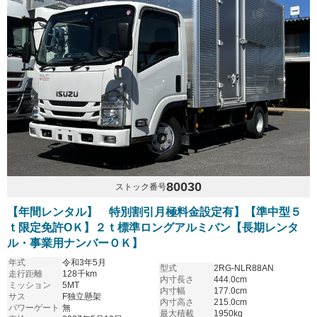
80030
ストック番号
【年間レンタル】 特別割引月極料金設定有】【準中型５
ｔ限定免許OＫ】２ｔ標準ロングアルミバン【長期レンタ
ル・事業用ナンバーＯＫ】
年式
令和3年5月
型式
2RG-NLR88AN
走行距離
128千km
内寸長さ
444.0cm
ミッション
5MT
内寸幅
177.0cm
サス
F独立懸架
内寸高さ
215.0cm
パワーゲート
無
最大積載
1950kg