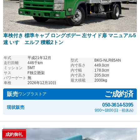
車検付き 標準キャブ ロングボデー 左サイド扉 マニュアル5
速 いすゞエルフ 積載2トン
年式
平成21年12月
型式
BKG-NLR85AN
走行距離
446千km
内寸長さ
449.0cm
ミッション
5MT
内寸幅
178.0cm
サス
F独立懸架
内寸高さ
205.0cm
パワーゲート
無
最大積載
2000kg
車検
2026年12月10日
ご成約済
販売
ワンプラストア
050-3614-5395
現状販売
9:00〜18:00 (日・祝休み)
成約御礼