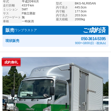
年式
平成20年6月
型式
BKG-NLR85AN
走行距離
433千km
内寸長さ
445.0cm
ミッション
5MT
内寸幅
177.0cm
サス
F独立懸架
内寸高さ
203.0cm
パワーゲート
無
最大積載
2000kg
車検
一時抹消
ご成約済
販売
ワンプラストア
050-3614-5395
現状販売
9:00〜18:00 (日・祝休み)
成約御礼