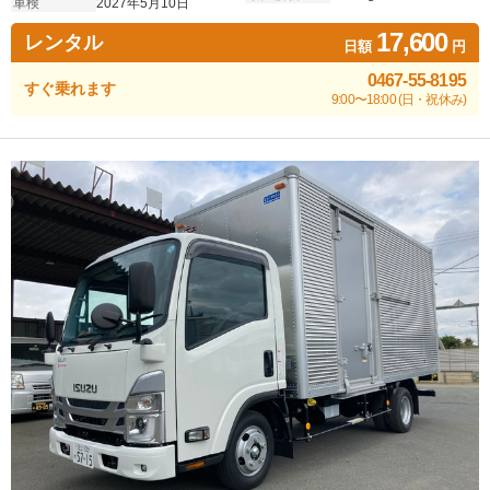
車検
2027年5月10日
17,600
レンタル
日額
円
0467-55-8195
すぐ乗れます
9:00〜18:00 (日・祝休み)