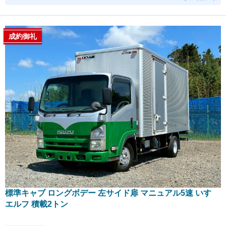
成約御礼
標準キャブ ロングボデー 左サイド扉 マニュアル5速 いすゞ
エルフ 積載2トン