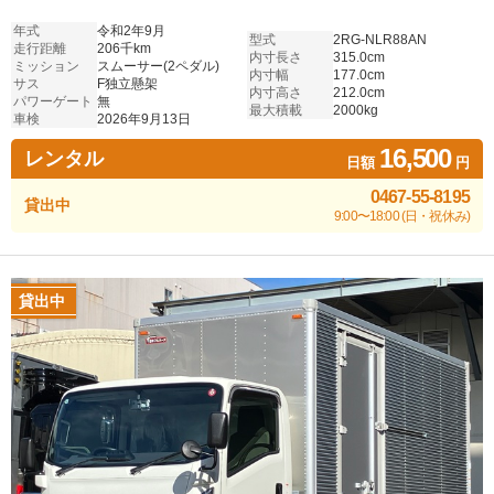
年式
令和2年9月
型式
2RG-NLR88AN
走行距離
206千km
内寸長さ
315.0cm
ミッション
スムーサー(2ペダル)
内寸幅
177.0cm
サス
F独立懸架
内寸高さ
212.0cm
パワーゲート
無
最大積載
2000kg
車検
2026年9月13日
16,500
レンタル
日額
円
0467-55-8195
貸出中
9:00〜18:00 (日・祝休み)
貸出中