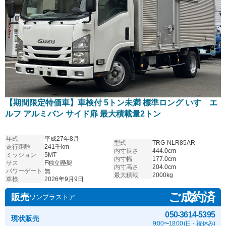
【期間限定特価車】車検付 5トン未満 標準ロング いすゞエ
ルフ アルミバン サイド扉 最大積載量2トン
年式
平成27年8月
型式
TRG-NLR85AR
走行距離
241千km
内寸長さ
444.0cm
ミッション
5MT
内寸幅
177.0cm
サス
F独立懸架
内寸高さ
204.0cm
パワーゲート
無
最大積載
2000kg
車検
2026年9月9日
ご成約済
販売
ワンプラストア
050-3614-5395
現状販売
9:00〜18:00 (日・祝休み)