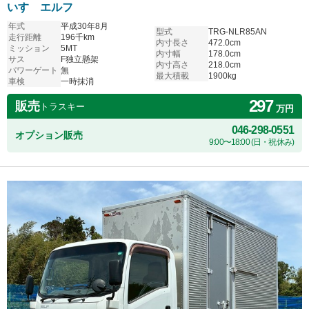
いすゞエルフ
年式
平成30年8月
型式
TRG-NLR85AN
走行距離
196千km
内寸長さ
472.0cm
ミッション
5MT
内寸幅
178.0cm
サス
F独立懸架
内寸高さ
218.0cm
パワーゲート
無
最大積載
1900kg
車検
一時抹消
297
販売
トラスキー
万円
046-298-0551
オプション販売
9:00〜18:00 (日・祝休み)