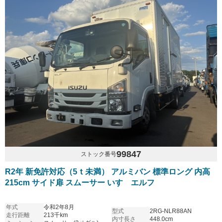
99847
ストック番号
R2年 新免許対応（5ｔ未満） アルミバン 標準ロング 内高
215cm サイド扉 スムーサー いすゞエルフ
年式
令和2年8月
型式
2RG-NLR88AN
走行距離
213千km
内寸長さ
448.0cm