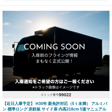
99022
ストック番号
【近日入庫予定】 H30年 新免許対応（5ｔ未満） アルミバ
ン 標準ロング 床鉄板 サイド扉 内高218cm 5速マニュアル