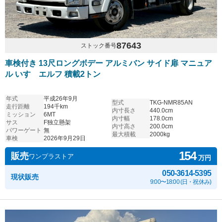
87643
ストック番号
車検付き 13尺ロングボデー アルミバン サイド扉 マニュア
ル いすゞエルフ 積載2トン
年式
平成26年9月
型式
TKG-NMR85AN
走行距離
194千km
内寸長さ
440.0cm
ミッション
6MT
内寸幅
178.0cm
サス
F独立懸架
内寸高さ
200.0cm
パワーゲート
無
最大積載
2000kg
車検
2026年9月29日
154
販売
ワンプラストア
万円
050-3614-5395
現状販売
9:00〜18:00 (日・祝休み)