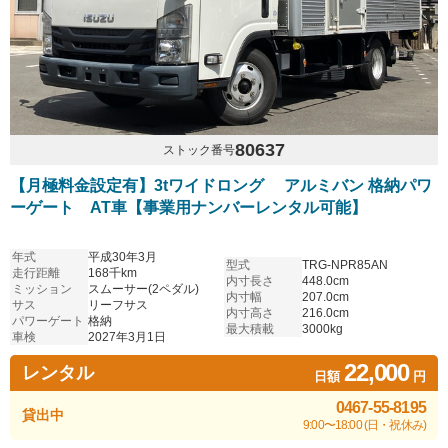
80637
ストック番号
【月極料金設定有】3tワイドロング アルミバン 格納パワ
ーゲート AT車【事業用ナンバーレンタル可能】
年式
平成30年3月
型式
TRG-NPR85AN
走行距離
168千km
内寸長さ
448.0cm
ミッション
スムーサー(2ペダル)
内寸幅
207.0cm
サス
リーフサス
内寸高さ
216.0cm
パワーゲート
格納
最大積載
3000kg
車検
2027年3月1日
22,000
レンタル
日額
円
0467-55-8195
貸出中
9:00〜18:00 (日・祝休み)