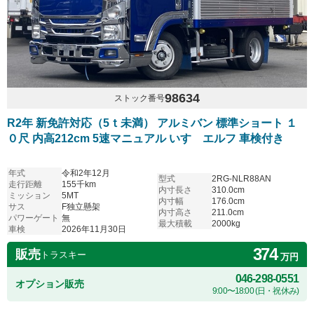
98634
ストック番号
R2年 新免許対応（5ｔ未満） アルミバン 標準ショート １
０尺 内高212cm 5速マニュアル いすゞエルフ 車検付き
年式
令和2年12月
型式
2RG-NLR88AN
走行距離
155千km
内寸長さ
310.0cm
ミッション
5MT
内寸幅
176.0cm
サス
F独立懸架
内寸高さ
211.0cm
パワーゲート
無
最大積載
2000kg
車検
2026年11月30日
374
販売
トラスキー
万円
046-298-0551
オプション販売
9:00〜18:00 (日・祝休み)