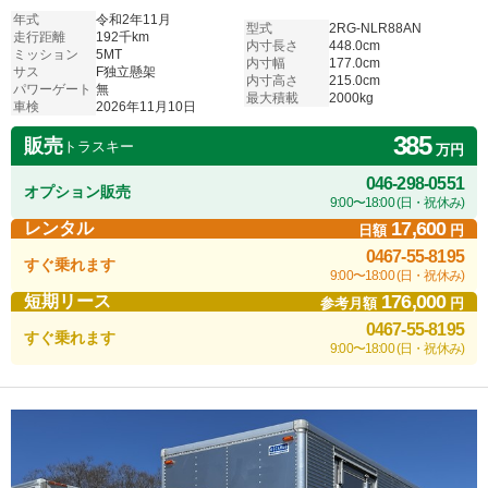
年式
令和2年11月
型式
2RG-NLR88AN
走行距離
192千km
内寸長さ
448.0cm
ミッション
5MT
内寸幅
177.0cm
サス
F独立懸架
内寸高さ
215.0cm
パワーゲート
無
最大積載
2000kg
車検
2026年11月10日
385
販売
トラスキー
万円
046-298-0551
オプション販売
9:00〜18:00 (日・祝休み)
17,600
レンタル
日額
円
0467-55-8195
すぐ乗れます
9:00〜18:00 (日・祝休み)
176,000
短期リース
参考月額
円
0467-55-8195
すぐ乗れます
9:00〜18:00 (日・祝休み)