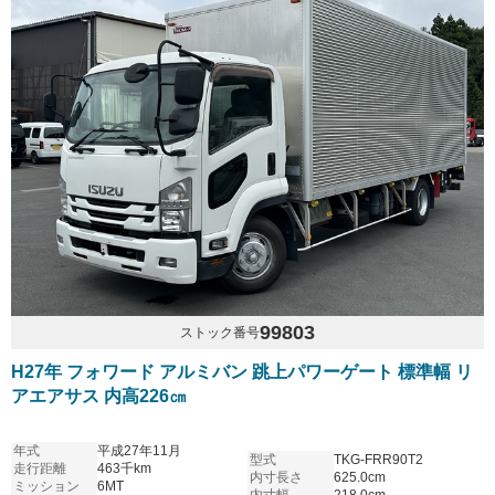
99803
ストック番号
H27年 フォワード アルミバン 跳上パワーゲート 標準幅 リ
アエアサス 内高226㎝
年式
平成27年11月
型式
TKG-FRR90T2
走行距離
463千km
内寸長さ
625.0cm
ミッション
6MT