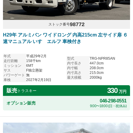
98772
ストック番号
H29年 アルミバン ワイドロング 内高215cm 左サイド扉 ６
速マニュアル いすゞエルフ 車検付き
年式
平成29年2月
型式
TRG-NPR85AN
走行距離
158千km
内寸長さ
447.0cm
ミッション
6MT
内寸幅
208.0cm
サス
F独立懸架
内寸高さ
215.0cm
パワーゲート
無
最大積載
2000kg
車検
2027年2月19日
330
販売
トラスキー
万円
046-298-0551
オプション販売
9:00〜18:00 (日・祝休み)