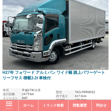
H27年 フォワード アルミバン ワイド幅 跳上パワーゲート
リーフサス 積載3.2t 車検付
年式
平成27年11月
型式
TKG-FRR90S2
走行距離
247千km
内寸長さ
627.0cm
ミッション
6MT
内寸幅
235.0cm
サス
リーフサス
内寸高さ
226.0cm
ホーム
トラック検索
閲覧履歴
問合せ
パワーゲート
跳上
最大積載
3200kg
メニュー
車検
2026年12月2日