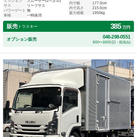
ミッション
スムーサー(2ペダル)
内寸幅
177.0cm
サス
リーフサス
内寸高さ
215.0cm
パワーゲート
無
最大積載
1950kg
車検
一時抹消
385
販売
トラスキー
万円
046-298-0551
オプション販売
9:00〜18:00 (日・祝休み)