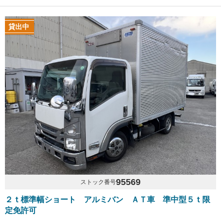
貸出中
95569
ストック番号
２ｔ標準幅ショート アルミバン ＡＴ車 準中型５ｔ限
定免許可