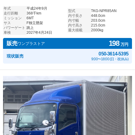
年式
平成24年9月
型式
TKG-NPR85AN
走行距離
368千km
内寸長さ
448.0cm
ミッション
6MT
内寸幅
203.0cm
サス
F独立懸架
内寸高さ
215.0cm
パワーゲート
跳上
最大積載
2000kg
車検
2027年4月24日
198
販売
ワンプラストア
万円
050-3614-5395
現状販売
9:00〜18:00 (日・祝休み)