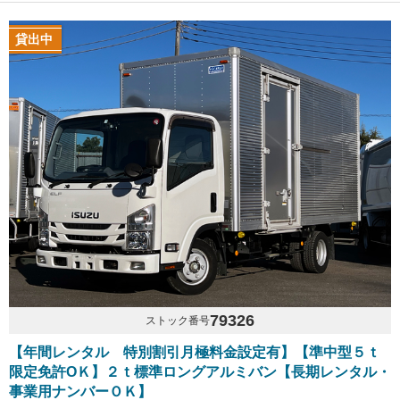
貸出中
79326
ストック番号
【年間レンタル 特別割引月極料金設定有】【準中型５ｔ
限定免許OＫ】２ｔ標準ロングアルミバン【長期レンタル・
事業用ナンバーＯＫ】