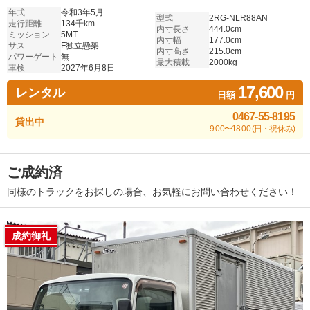
年式
令和3年5月
型式
2RG-NLR88AN
走行距離
134千km
内寸長さ
444.0cm
ミッション
5MT
内寸幅
177.0cm
サス
F独立懸架
内寸高さ
215.0cm
パワーゲート
無
最大積載
2000kg
車検
2027年6月8日
17,600
レンタル
日額
円
0467-55-8195
貸出中
9:00〜18:00 (日・祝休み)
ご成約済
同様のトラックをお探しの場合、お気軽にお問い合わせください！
成約御礼