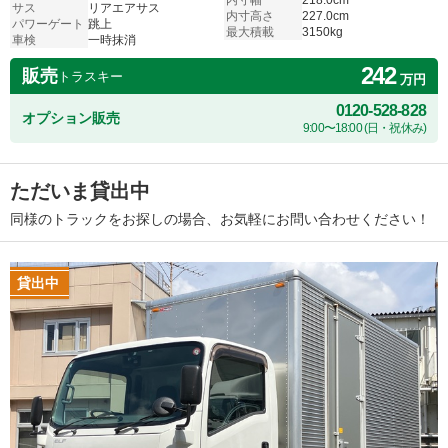
内寸幅
218.0cm
サス
リアエアサス
内寸高さ
227.0cm
パワーゲート
跳上
最大積載
3150kg
車検
一時抹消
242
販売
トラスキー
万円
0120-528-828
オプション販売
9:00〜18:00 (日・祝休み)
ただいま貸出中
同様のトラックをお探しの場合、お気軽にお問い合わせください！
貸出中