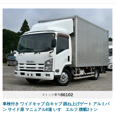
86102
ストック番号
車検付き ワイドキャブ 白キャブ 跳ね上げゲート アルミバ
ン サイド扉 マニュアル6速 いすゞエルフ 積載2トン