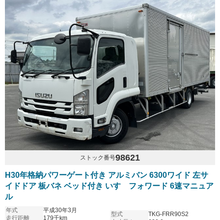
98621
ストック番号
H30年格納パワーゲート付き アルミバン 6300ワイド 左サ
イドドア 板バネ ベッド付き いすゞフォワード 6速マニュア
ル
年式
平成30年3月
型式
TKG-FRR90S2
走行距離
179千km