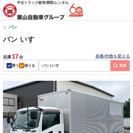
中古トラック販売/買取/レンタル
バン
バン いすゞ
17
順番/件数を変える
在庫
台
買う
借りる
バン | いすゞ
変更