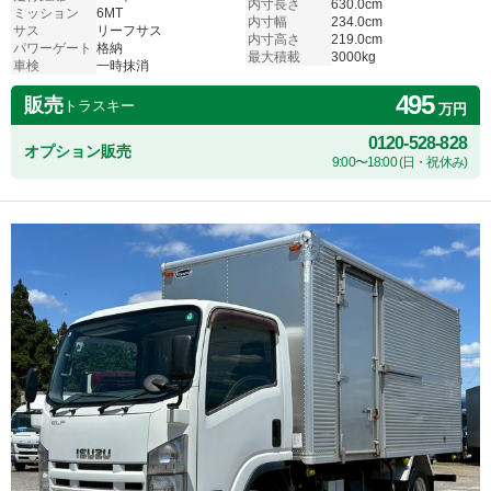
内寸長さ
630.0cm
ミッション
6MT
内寸幅
234.0cm
サス
リーフサス
内寸高さ
219.0cm
パワーゲート
格納
最大積載
3000kg
車検
一時抹消
495
販売
トラスキー
万円
0120-528-828
オプション販売
9:00〜18:00 (日・祝休み)