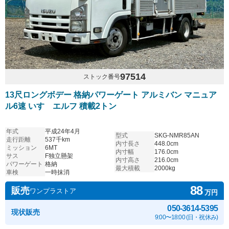
97514
ストック番号
13尺ロングボデー 格納パワーゲート アルミバン マニュア
ル6速 いすゞエルフ 積載2トン
年式
平成24年4月
型式
SKG-NMR85AN
走行距離
537千km
内寸長さ
448.0cm
ミッション
6MT
内寸幅
176.0cm
サス
F独立懸架
内寸高さ
216.0cm
パワーゲート
格納
最大積載
2000kg
車検
一時抹消
88
販売
ワンプラストア
万円
050-3614-5395
現状販売
9:00〜18:00 (日・祝休み)