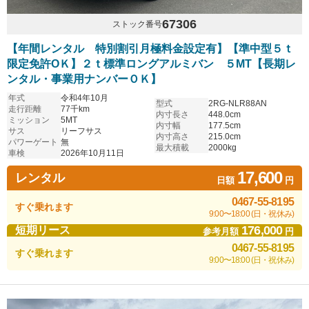
67306
ストック番号
【年間レンタル 特別割引月極料金設定有】【準中型５ｔ
限定免許OＫ】２ｔ標準ロングアルミバン ５MT【長期レ
ンタル・事業用ナンバーＯＫ】
年式
令和4年10月
型式
2RG-NLR88AN
走行距離
77千km
内寸長さ
448.0cm
ミッション
5MT
内寸幅
177.5cm
サス
リーフサス
内寸高さ
215.0cm
パワーゲート
無
最大積載
2000kg
車検
2026年10月11日
17,600
レンタル
日額
円
0467-55-8195
すぐ乗れます
9:00〜18:00 (日・祝休み)
176,000
短期リース
参考月額
円
0467-55-8195
すぐ乗れます
9:00〜18:00 (日・祝休み)