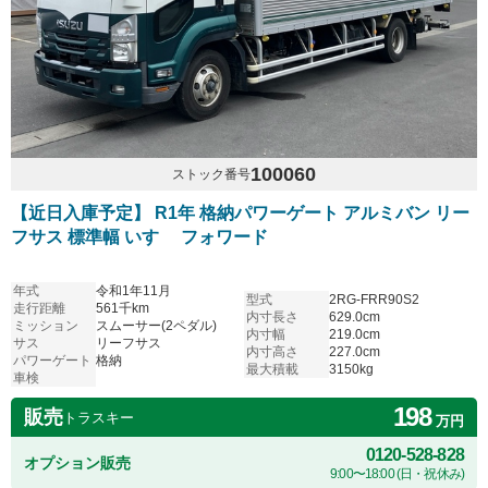
100060
ストック番号
【近日入庫予定】 R1年 格納パワーゲート アルミバン リー
フサス 標準幅 いすゞ フォワード
年式
令和1年11月
型式
2RG-FRR90S2
走行距離
561千km
内寸長さ
629.0cm
ミッション
スムーサー(2ペダル)
内寸幅
219.0cm
サス
リーフサス
内寸高さ
227.0cm
パワーゲート
格納
最大積載
3150kg
車検
198
販売
トラスキー
万円
0120-528-828
オプション販売
9:00〜18:00 (日・祝休み)