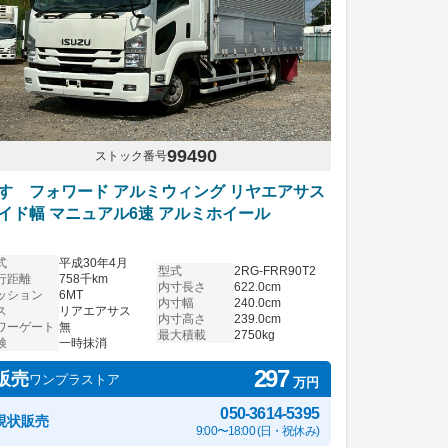
99490
ストック番号
すゞフォワード アルミウィング リヤエアサス
イド幅 マニュアル6速 アルミホイール
式
平成30年4月
型式
2RG-FRR90T2
行距離
758千km
内寸長さ
622.0cm
ッション
6MT
内寸幅
240.0cm
ス
リアエアサス
内寸高さ
239.0cm
ワーゲート
無
最大積載
2750kg
検
一時抹消
297
販売
ワンプラストア
万円
050-3614-5395
現状販売
9:00〜18:00 (日・祝休み)