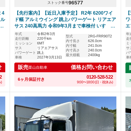
96577
ストック番号
 4
【先行案内】【近日入庫予定】 R2年 6200ワイ
【
アル
ド幅 アルミウイング 跳上パワーゲート リアエア
ワ
ー
サス 240高馬力 令和9年3月まで車検付 いすゞフ
エ
ォワード
年式
令和2年3月
年
型式
2RG-FRR90T2
走行距離
220千km
走
内寸長さ
626.0cm
ミッション
6MT
ミ
内寸幅
241.0cm
サス
リアエアサス
サ
内寸高さ
240.0cm
パワーゲート
跳上
パ
最大積載
2400kg
車検
2027年3月13日
車
せ
価格お問い合わせ
販売
栗山自動車
2
0120-528-522
6ヶ月保証付き
)
9:00〜18:00 (日・祝休み)