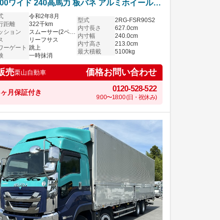
200ワイド 240高馬力 板バネ アルミホイール
ムーサー いすゞフォワード
式
令和2年8月
型式
2RG-FSR90S2
行距離
322千km
内寸長さ
627.0cm
ッション
スムーサー(2ペダル)
内寸幅
240.0cm
ス
リーフサス
内寸高さ
213.0cm
ワーゲート
跳上
最大積載
5100kg
検
一時抹消
価格お問い合わせ
販売
栗山自動車
0120-528-522
6ヶ月保証付き
9:00〜18:00 (日・祝休み)