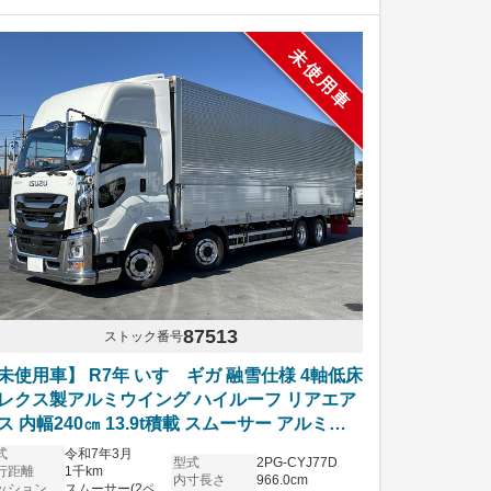
未使用車
87513
ストック番号
未使用車】 R7年 いすゞギガ 融雪仕様 4軸低床
レクス製アルミウイング ハイルーフ リアエア
ス 内幅240㎝ 13.9t積載 スムーサー アルミホ
ール
式
令和7年3月
型式
2PG-CYJ77D
行距離
1千km
内寸長さ
966.0cm
ッション
スムーサー(2ペダル)