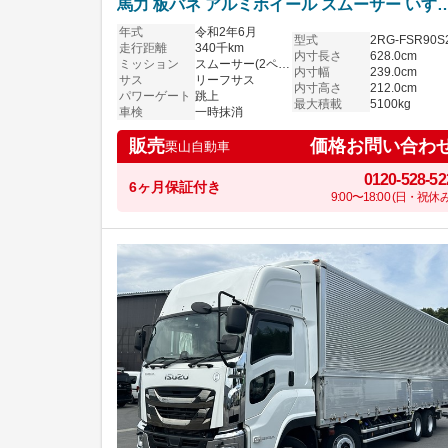
馬力 板バネ アルミホイール スムーサー いす
フォワード
年式
令和2年6月
型式
2RG-FSR90S
走行距離
340千km
内寸長さ
628.0cm
ミッション
スムーサー(2ペダル)
内寸幅
239.0cm
サス
リーフサス
内寸高さ
212.0cm
パワーゲート
跳上
最大積載
5100kg
車検
一時抹消
価格お問い合わ
販売
栗山自動車
0120-528-52
6ヶ月保証付き
9:00〜18:00 (日・祝休み