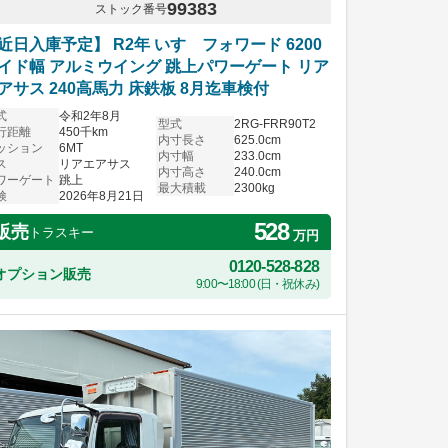
99383
ストック番号
近日入庫予定】 R2年 いすゞフォワード 6200
イド幅 アルミウイング 跳上パワーゲート リア
アサス 240高馬力 床鉄板 8月迄車検付
式
令和2年8月
型式
2RG-FRR90T2
行距離
450千km
内寸長さ
625.0cm
ッション
6MT
内寸幅
233.0cm
ス
リアエアサス
内寸高さ
240.0cm
ワーゲート
跳上
最大積載
2300kg
検
2026年8月21日
528
販売
トラスキー
万円
0120-528-828
オプション販売
9:00〜18:00 (日・祝休み)