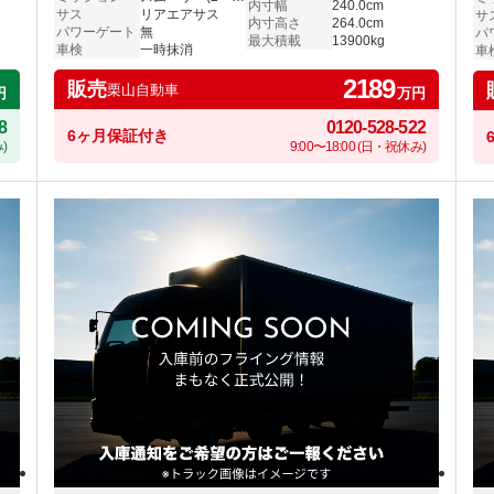
内寸幅
240.0cm
サス
リアエアサス
サ
内寸高さ
264.0cm
パワーゲート
無
パ
最大積載
13900kg
車検
一時抹消
車
2189
販売
栗山自動車
円
万円
8
0120-528-522
6ヶ月保証付き
)
9:00〜18:00 (日・祝休み)