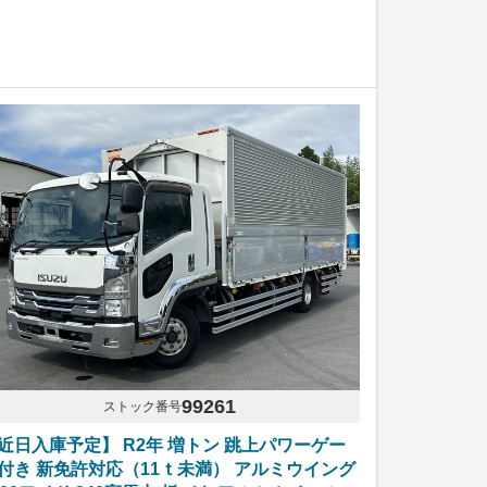
99261
ストック番号
近日入庫予定】 R2年 増トン 跳上パワーゲー
付き 新免許対応（11ｔ未満） アルミウイング