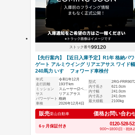
99120
ストック番号
【先行案内】【近日入庫予定】R1年 格納パワ
ゲート アルミウイング リアエアサス ワイド
240馬力 いすゞ フォワード車検付
年式
令和1年12月
型式
2RG-FRR90T
走行距離
193千km
内寸長さ
621.0cm
ミッション
スムーサー(2ペダル)
内寸幅
241.0cm
サス
リアエアサス
内寸高さ
241.0cm
パワーゲート
格納
最大積載
2100kg
車検
2026年12月4日
価格お問い合わ
販売
栗山自動車
0120-528-52
6ヶ月保証付き
9:00〜18:00 (日・祝休み