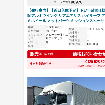
98978
ストック番号
【先行案内】【近日入庫予定】 R1年 融雪仕様
軸アルミウイング リアエアサス ハイルーフ 
ミホイール メッキパーツ ミッションスムーサ
いすゞギガ
年式
平成30年8月
型式
2PG-CYJ77C
走行距離
491千km
内寸長さ
--
ミッション
スムーサー(3ペダル)
内寸幅
--
サス
リアエアサス
内寸高さ
--
パワーゲート
無
最大積載
13800kg
車検
価格お問い合わ
販売
栗山自動車
0120-528-52
6ヶ月保証付き
9:00〜18:00 (日・祝休み