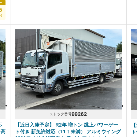
〜
5
)
99262
ストック番号
応
【近日入庫予定】 R2年 増トン 跳上パワーゲー
【
0高
ト付き 新免許対応（11ｔ未満） アルミウイング
ト