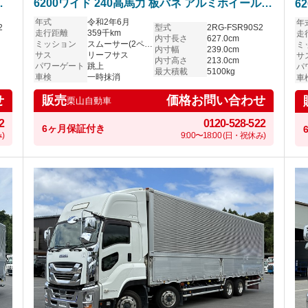
ゞ
6200ワイド 240高馬力 板バネ アルミホイール
6
スムーサー いすゞフォワード
ス
年式
令和2年6月
年
2
型式
2RG-FSR90S2
走行距離
359千km
走
内寸長さ
627.0cm
ミッション
スムーサー(2ペダル)
ミ
内寸幅
239.0cm
サス
リーフサス
サ
内寸高さ
213.0cm
パワーゲート
跳上
パ
最大積載
5100kg
車検
一時抹消
車
せ
価格お問い合わせ
販売
栗山自動車
2
0120-528-522
6ヶ月保証付き
)
9:00〜18:00 (日・祝休み)