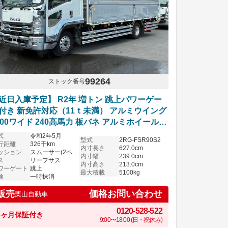
99264
ストック番号
近日入庫予定】 R2年 増トン 跳上パワーゲー
付き 新免許対応（11ｔ未満） アルミウイング
200ワイド 240高馬力 板バネ アルミホイール
ムーサー いすゞフォワード
式
令和2年5月
型式
2RG-FSR90S2
行距離
326千km
内寸長さ
627.0cm
ッション
スムーサー(2ペダル)
内寸幅
239.0cm
ス
リーフサス
内寸高さ
213.0cm
ワーゲート
跳上
最大積載
5100kg
検
一時抹消
価格お問い合わせ
販売
栗山自動車
0120-528-522
6ヶ月保証付き
9:00〜18:00 (日・祝休み)