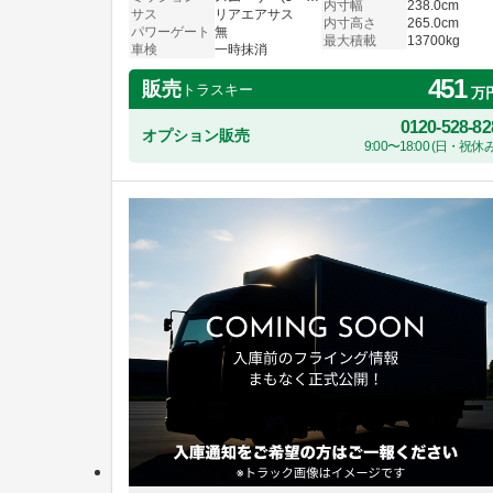
内寸幅
238.0cm
サス
リアエアサス
内寸高さ
265.0cm
パワーゲート
無
最大積載
13700kg
車検
一時抹消
451
販売
トラスキー
万
0120-528-82
オプション販売
9:00〜18:00 (日・祝休み