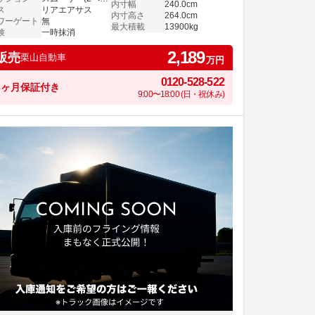
内寸幅
240.0cm
ス
リアエアサス
内寸高さ
264.0cm
ワーゲート
無
最大積載
13900kg
検
一時抹消
2,189
販売
栗山自動車
万円
0120-528-522
6ヶ月保証付き
9:00〜18:00 (日・祝休み)