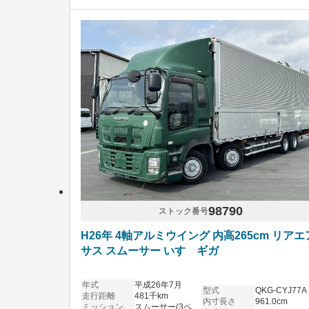
98790
ストック番号
H26年 4軸アルミウイング 内高265cm リアエ
サス スムーサー いすゞギガ
年式
平成26年7月
型式
QKG-CYJ77A
走行距離
481千km
内寸長さ
961.0cm
ミッション
スムーサー(3ペダル)