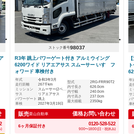
98037
ストック番号
ア
R3年 跳上パワーゲート付き アルミウイング
【
6200ワイド リアエアサス スムーサー いすゞフ
ト
ォワード 車検付き
6
ス
年式
令和3年3月
年
型式
2RG-FRR90T2
走行距離
267千km
走
内寸長さ
626.0cm
ミッション
スムーサー(2ペダル)
ミ
内寸幅
240.0cm
サス
リアエアサス
サ
内寸高さ
237.0cm
パワーゲート
跳上
パ
最大積載
2350kg
車検
2027年3月19日
車
せ
価格お問い合わせ
販売
栗山自動車
2
0120-528-522
6ヶ月保証付き
)
9:00〜18:00 (日・祝休み)