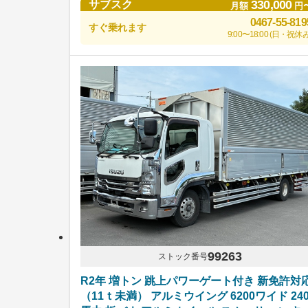
330,000
サブスク
月額
円
0467-55-819
すぐ乗れます
9:00〜18:00 (日・祝休み
99263
ストック番号
R2年 増トン 跳上パワーゲート付き 新免許対
（11ｔ未満） アルミウイング 6200ワイド 24