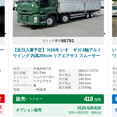
98791
ストック番号
ー
【近日入庫予定】 H26年 いすゞギガ 4軸アルミ
い
幅
ウイング 内高265cm リアエアサス スムーサー
ワ
年式
平成26年7月
年
2
型式
QKG-CYJ77A
走行距離
561千km
走
内寸長さ
960.0cm
ミッション
スムーサー(3ペダル)
ミ
内寸幅
240.0cm
サス
リアエアサス
サ
内寸高さ
266.0cm
パワーゲート
無
パ
最大積載
13700kg
車検
一時抹消
車
418
せ
販売
トラスキー
万円
2
0120-528-828
オプション販売
)
9:00〜18:00 (日・祝休み)