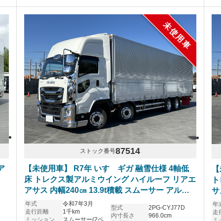
未使用車
87514
ストック番号
ア
【未使用車】 R7年 いすゞギガ 融雪仕様 4軸低
【
床 トレクス製アルミウイング ハイルーフ リアエ
ト
アサス 内幅240㎝ 13.9t積載 スムーサー アルミ
サ
ホイール
イ
年式
令和7年3月
年
型式
2PG-CYJ77D
走行距離
1千km
走
内寸長さ
966.0cm
ミッション
スムーサー(2ペダル)
ミ