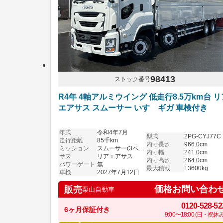
98413
ストック番号
R4年 4軸アルミウイング 低走行8.5万km台 リ
エアサス スムーサー いすゞギガ 車検付き
年式
令和4年7月
型式
2PG-CYJ77C
走行距離
85千km
内寸長さ
966.0cm
ミッション
スムーサー(3ペダル)
内寸幅
241.0cm
サス
リアエアサス
内寸高さ
264.0cm
パワーゲート
無
最大積載
13600kg
車検
2027年7月12日
価格お問い合わ
販売
栗山自動車
0120-528-52
6ヶ月保証付き
9:00〜18:00 (日・祝休み