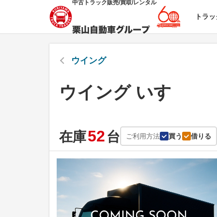
中古トラック販売/買取/レンタル
トラッ
ウイング
ウイング いすゞ
52
在庫
台
ご利用方法
買う
借りる