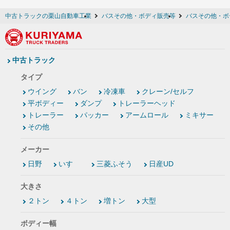
中古トラックの栗山自動車工業
バスその他・ボディ販売等
バスその他・ボデ
中古トラック
タイプ
ウイング
バン
冷凍車
クレーン/セルフ
平ボディー
ダンプ
トレーラーヘッド
トレーラー
パッカー
アームロール
ミキサー
その他
メーカー
日野
いすゞ
三菱ふそう
日産UD
大きさ
２トン
４トン
増トン
大型
ボディー幅