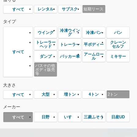
レンタル
サブスク
短期リース
すべて
タイプ
冷凍ウイン
ウイング
冷凍バン
バン
グ
トレーラー
クレーン
トレーラー
平ボディー
ヘッド
セルフ
すべて
アームロー
ダンプ
パッカー車
ミキサー
ル
バスその他
ボディ販売
等
大きさ
大型
増トン
4トン
2トン
すべて
メーカー
日野
いすゞ
三菱ふそう
日産UD
すべて