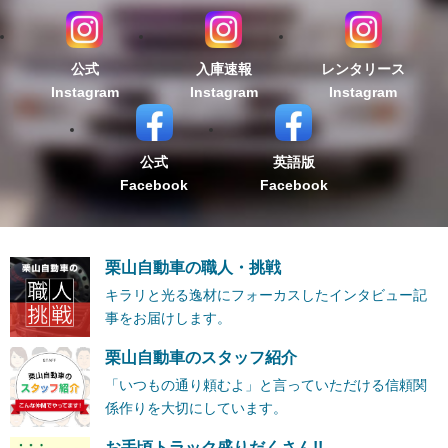
公式
入庫速報
レンタリース
Instagram
Instagram
Instagram
公式
英語版
Facebook
Facebook
栗山自動車の職人・挑戦
キラリと光る逸材にフォーカスしたインタビュー記
事をお届けします。
栗山自動車のスタッフ紹介
「いつもの通り頼むよ」と言っていただける信頼関
係作りを大切にしています。
お手頃トラック盛りだくさん!!