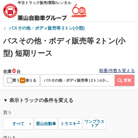
中古トラック販売/買取/レンタル
バスその他・ボディ販売等 2トン(小型)
バスその他・ボディ販売等 2トン(小
型) 短期リース
0
順番/件数を変える
在庫
台
買う
借りる
バスその他・ボディ販売等 | 2トン(小型) | 短期リース
変更
▼ 表示トラックの条件を変える
買う
ワンプラス
栗山自動車
トラスキー
すべて
トア
借りる