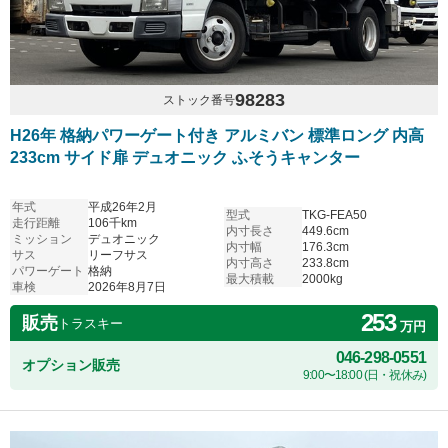
98283
ストック番号
H26年 格納パワーゲート付き アルミバン 標準ロング 内高
233cm サイド扉 デュオニック ふそうキャンター
年式
平成26年2月
型式
TKG-FEA50
走行距離
106千km
内寸長さ
449.6cm
ミッション
デュオニック
内寸幅
176.3cm
サス
リーフサス
内寸高さ
233.8cm
パワーゲート
格納
最大積載
2000kg
車検
2026年8月7日
253
販売
トラスキー
万円
046-298-0551
オプション販売
9:00〜18:00 (日・祝休み)