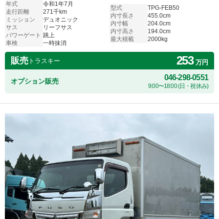
年式
令和1年7月
型式
TPG-FEB50
走行距離
271千km
内寸長さ
455.0cm
ミッション
デュオニック
内寸幅
204.0cm
サス
リーフサス
内寸高さ
194.0cm
パワーゲート
跳上
最大積載
2000kg
車検
一時抹消
253
販売
トラスキー
万円
046-298-0551
オプション販売
9:00〜18:00 (日・祝休み)