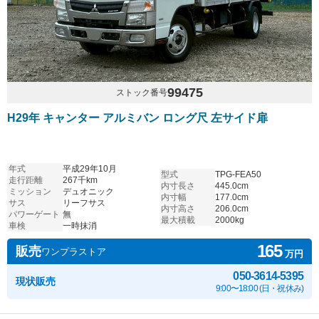
99475
ストック番号
H29年 キャンター アルミバン ロング尺 左サイド扉
年式
平成29年10月
型式
TPG-FEA50
走行距離
267千km
内寸長さ
445.0cm
ミッション
デュオニック
内寸幅
177.0cm
サス
リーフサス
内寸高さ
206.0cm
パワーゲート
無
最大積載
2000kg
車検
一時抹消
165
販売
ワンプラストア
万円
050-3614-5395
現状販売
9:00〜18:00 (日・祝休み)