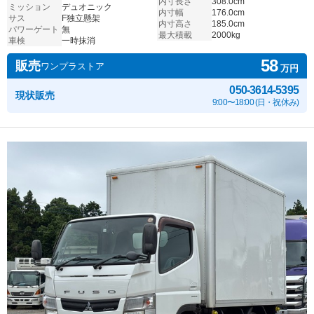
内寸長さ
308.0cm
ミッション
デュオニック
内寸幅
176.0cm
サス
F独立懸架
内寸高さ
185.0cm
パワーゲート
無
最大積載
2000kg
車検
一時抹消
58
販売
ワンプラストア
万円
050-3614-5395
現状販売
9:00〜18:00 (日・祝休み)