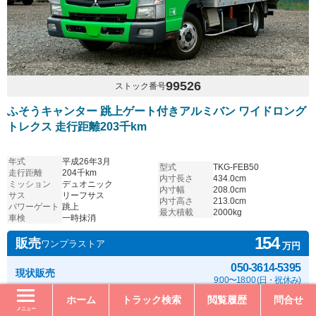
99526
ストック番号
ふそうキャンター 跳上ゲート付きアルミバン ワイドロング
トレクス 走行距離203千km
年式
平成26年3月
型式
TKG-FEB50
走行距離
204千km
内寸長さ
434.0cm
ミッション
デュオニック
内寸幅
208.0cm
サス
リーフサス
内寸高さ
213.0cm
パワーゲート
跳上
最大積載
2000kg
車検
一時抹消
154
販売
ワンプラストア
万円
050-3614-5395
現状販売
9:00〜18:00 (日・祝休み)
ホーム
トラック検索
閲覧履歴
問合せ
メニュー