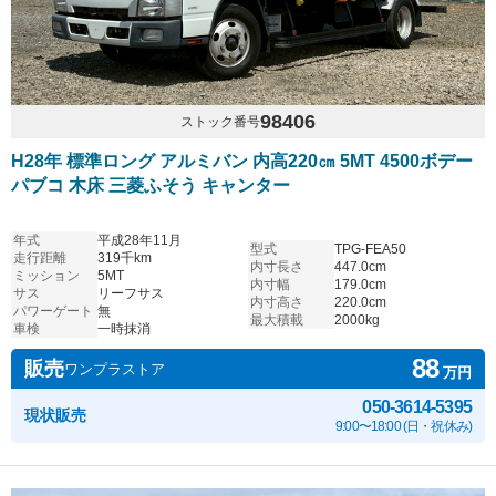
98406
ストック番号
H28年 標準ロング アルミバン 内高220㎝ 5MT 4500ボデー
パブコ 木床 三菱ふそう キャンター
年式
平成28年11月
型式
TPG-FEA50
走行距離
319千km
内寸長さ
447.0cm
ミッション
5MT
内寸幅
179.0cm
サス
リーフサス
内寸高さ
220.0cm
パワーゲート
無
最大積載
2000kg
車検
一時抹消
88
販売
ワンプラストア
万円
050-3614-5395
現状販売
9:00〜18:00 (日・祝休み)