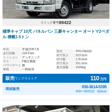
99422
ストック番号
標準キャブ 10尺 パネルバン 三菱キャンター オートマ2ペダ
ル 積載1.5トン
年式
平成25年7月
型式
TPG-FBA00
走行距離
104千km
内寸長さ
323.0cm
ミッション
デュオニック
内寸幅
178.0cm
サス
F独立懸架
内寸高さ
201.0cm
パワーゲート
無
最大積載
1500kg
車検
一時抹消
110
販売
ワンプラストア
万円
050-3614-5395
現状販売
9:00〜18:00 (日・祝休み)