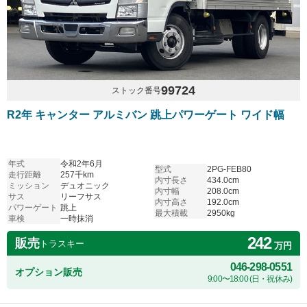
99724
ストック番号
R2年 キャンター アルミバン 跳上パワーゲート ワイド幅
年式
令和2年6月
型式
2PG-FEB80
走行距離
257千km
内寸長さ
434.0cm
ミッション
デュオニック
内寸幅
208.0cm
サス
リーフサス
内寸高さ
192.0cm
パワーゲート
跳上
最大積載
2950kg
車検
一時抹消
242
販売
トラスキー
万円
046-298-0551
オプション販売
9:00〜18:00 (日・祝休み)