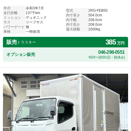
年式
令和3年7月
型式
2RG-FEB50
走行距離
137千km
内寸長さ
504.0cm
ミッション
デュオニック
内寸幅
208.0cm
サス
リーフサス
内寸高さ
208.0cm
パワーゲート
無
最大積載
2000kg
車検
一時抹消
385
販売
トラスキー
万円
046-298-0551
オプション販売
9:00〜18:00 (日・祝休み)