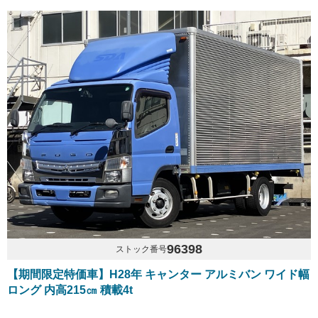
96398
ストック番号
【期間限定特価車】H28年 キャンター アルミバン ワイド幅
ロング 内高215㎝ 積載4t