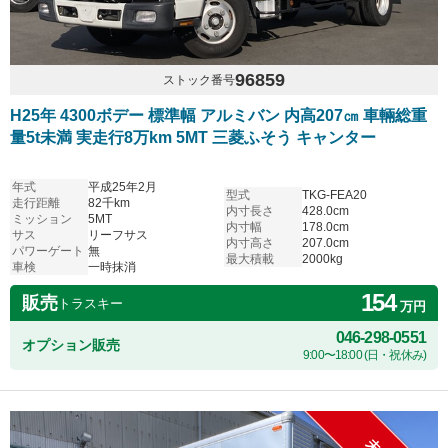
96859
ストック番号
H25年 4300ボデー 標準幅 アルミバン 内高207㎝ 車輛総重
量5t未満 実走行8万km 5MT 三菱ふそう キャンター
年式
平成25年2月
型式
TKG-FEA20
走行距離
82千km
内寸長さ
428.0cm
ミッション
5MT
内寸幅
178.0cm
サス
リーフサス
内寸高さ
207.0cm
パワーゲート
無
最大積載
2000kg
車検
一時抹消
154
販売
トラスキー
万円
046-298-0551
オプション販売
9:00〜18:00 (日・祝休み)