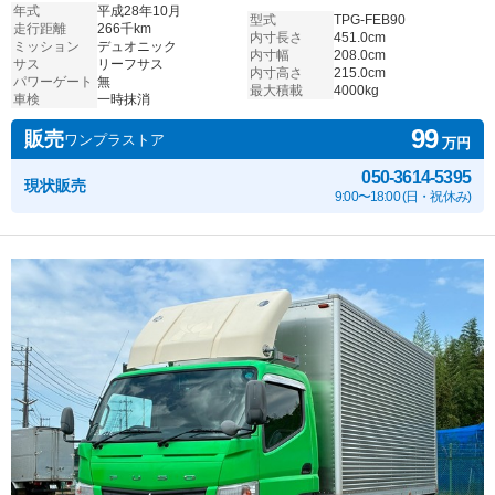
年式
平成28年10月
型式
TPG-FEB90
走行距離
266千km
内寸長さ
451.0cm
ミッション
デュオニック
内寸幅
208.0cm
サス
リーフサス
内寸高さ
215.0cm
パワーゲート
無
最大積載
4000kg
車検
一時抹消
99
販売
ワンプラストア
万円
050-3614-5395
現状販売
9:00〜18:00 (日・祝休み)