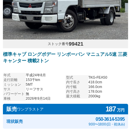
99421
ストック番号
標準キャブ ロングボデー リンボーバン マニュアル5速 三菱
キャンター 積載2トン
年式
平成24年8月
型式
TKG-FEA50
走行距離
153千km
内寸長さ
418.0cm
ミッション
5MT
内寸幅
166.0cm
サス
リーフサス
内寸高さ
178.0cm
パワーゲート
無
最大積載
2000kg
車検
2026年9月14日
187
販売
ワンプラストア
万円
050-3614-5395
現状販売
9:00〜18:00 (日・祝休み)