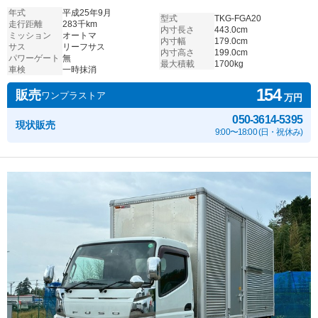
年式
平成25年9月
型式
TKG-FGA20
走行距離
283千km
内寸長さ
443.0cm
ミッション
オートマ
内寸幅
179.0cm
サス
リーフサス
内寸高さ
199.0cm
パワーゲート
無
最大積載
1700kg
車検
一時抹消
154
販売
ワンプラストア
万円
050-3614-5395
現状販売
9:00〜18:00 (日・祝休み)