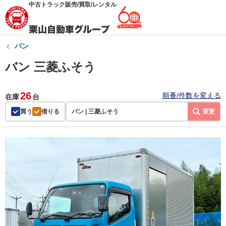
中古トラック販売/買取/レンタル
バン
バン 三菱ふそう
26
順番/件数を変える
在庫
台
買う
借りる
バン | 三菱ふそう
変更