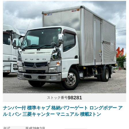
98281
ストック番号
ナンバー付 標準キャブ 格納パワーゲート ロングボデー ア
ルミバン 三菱キャンター マニュアル 積載2トン
年式
平成28年3月