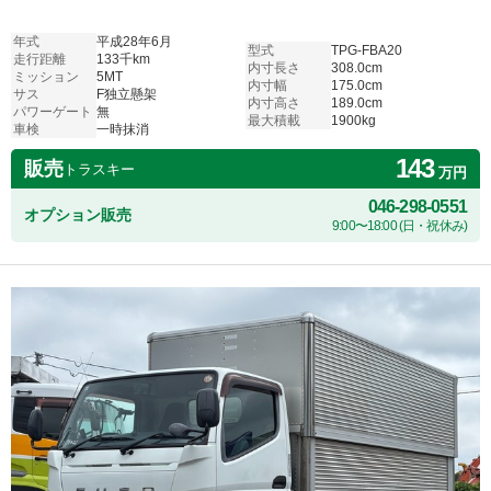
年式
平成28年6月
型式
TPG-FBA20
走行距離
133千km
内寸長さ
308.0cm
ミッション
5MT
内寸幅
175.0cm
サス
F独立懸架
内寸高さ
189.0cm
パワーゲート
無
最大積載
1900kg
車検
一時抹消
143
販売
トラスキー
万円
046-298-0551
オプション販売
9:00〜18:00 (日・祝休み)