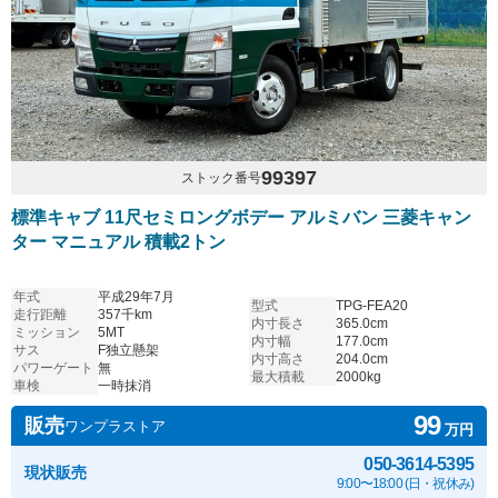
99397
ストック番号
標準キャブ 11尺セミロングボデー アルミバン 三菱キャン
ター マニュアル 積載2トン
年式
平成29年7月
型式
TPG-FEA20
走行距離
357千km
内寸長さ
365.0cm
ミッション
5MT
内寸幅
177.0cm
サス
F独立懸架
内寸高さ
204.0cm
パワーゲート
無
最大積載
2000kg
車検
一時抹消
99
販売
ワンプラストア
万円
050-3614-5395
現状販売
9:00〜18:00 (日・祝休み)