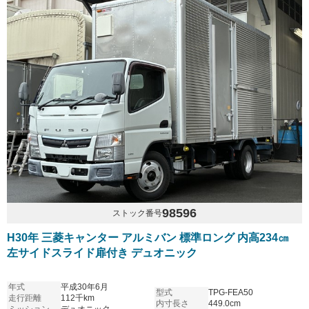
98596
ストック番号
H30年 三菱キャンター アルミバン 標準ロング 内高234㎝
左サイドスライド扉付き デュオニック
年式
平成30年6月
型式
TPG-FEA50
走行距離
112千km
内寸長さ
449.0cm