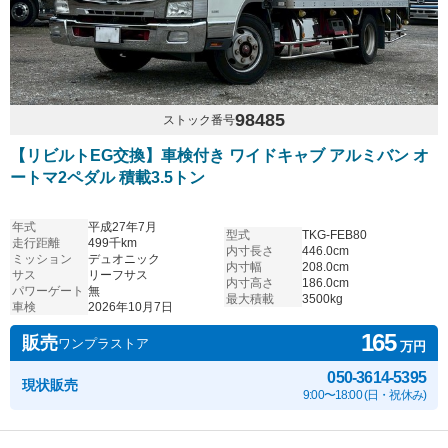
98485
ストック番号
【リビルトEG交換】車検付き ワイドキャブ アルミバン オ
ートマ2ペダル 積載3.5トン
年式
平成27年7月
型式
TKG-FEB80
走行距離
499千km
内寸長さ
446.0cm
ミッション
デュオニック
内寸幅
208.0cm
サス
リーフサス
内寸高さ
186.0cm
パワーゲート
無
最大積載
3500kg
車検
2026年10月7日
165
販売
ワンプラストア
万円
050-3614-5395
現状販売
9:00〜18:00 (日・祝休み)