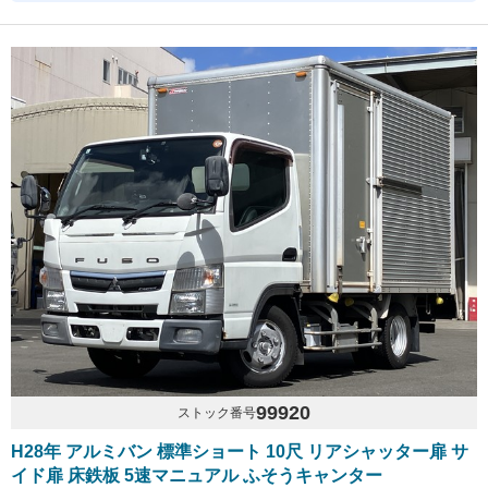
99920
ストック番号
H28年 アルミバン 標準ショート 10尺 リアシャッター扉 サ
イド扉 床鉄板 5速マニュアル ふそうキャンター