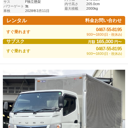
サス
F独立懸架
内寸高さ
205.0cm
パワーゲート
無
最大積載
2000kg
車検
2028年3月11日
レンタル
料金お問い合わせ
0467-55-8195
すぐ乗れます
9:00〜18:00 (日・祝休み)
165,000
サブスク
月額
円〜
0467-55-8195
すぐ乗れます
9:00〜18:00 (日・祝休み)