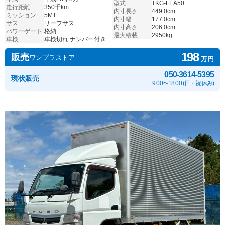
型式
TKG-FEA50
走行距離
350千km
内寸長さ
449.0cm
ミッション
5MT
内寸幅
177.0cm
サス
リーフサス
内寸高さ
206.0cm
パワーゲート
格納
最大積載
2950kg
車検
車検切れ ナンバー付き
198
販売
ワンプラストア
万円
050-3614-5395
現状販売
9:00〜18:00 (日・祝休み)