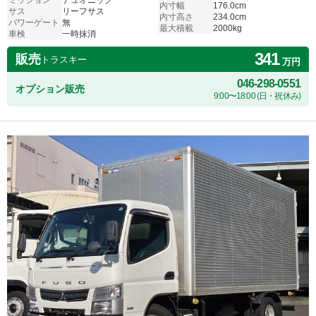
ミッション
デュオニック
内寸幅
176.0cm
サス
リーフサス
内寸高さ
234.0cm
パワーゲート
無
最大積載
2000kg
車検
一時抹消
341
販売
トラスキー
万円
046-298-0551
オプション販売
9:00〜18:00 (日・祝休み)