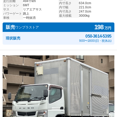
走行距離
494千km
内寸長さ
634.0cm
ミッション
6MT
内寸幅
221.0cm
サス
リアエアサス
内寸高さ
247.0cm
パワーゲート
跳上
最大積載
3000kg
車検
一時抹消
198
販売
ワンプラストア
万円
050-3614-5395
現状販売
9:00〜18:00 (日・祝休み)