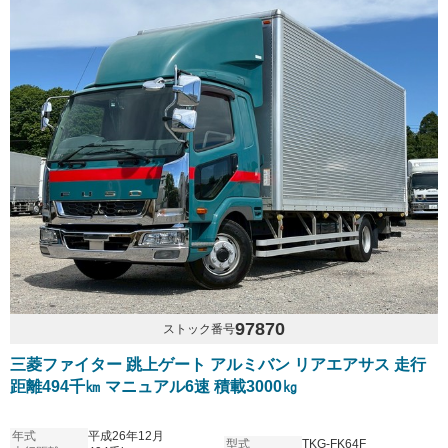
97870
ストック番号
三菱ファイター 跳上ゲート アルミバン リアエアサス 走行
距離494千㎞ マニュアル6速 積載3000㎏
年式
平成26年12月
型式
TKG-FK64F