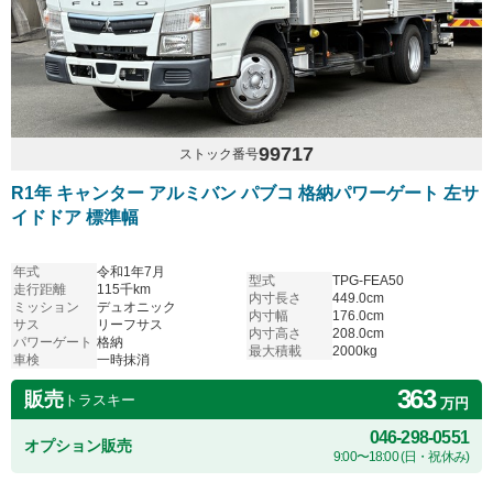
99717
ストック番号
R1年 キャンター アルミバン パブコ 格納パワーゲート 左サ
イドドア 標準幅
年式
令和1年7月
型式
TPG-FEA50
走行距離
115千km
内寸長さ
449.0cm
ミッション
デュオニック
内寸幅
176.0cm
サス
リーフサス
内寸高さ
208.0cm
パワーゲート
格納
最大積載
2000kg
車検
一時抹消
363
販売
トラスキー
万円
046-298-0551
オプション販売
9:00〜18:00 (日・祝休み)