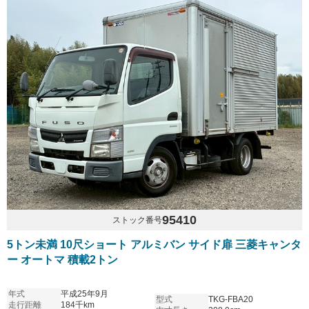
95410
ストック番号
5トン未満 10尺ショート アルミバン サイド扉 三菱キャンタ
ー オートマ 積載2トン
年式
平成25年9月
型式
TKG-FBA20
走行距離
184千km