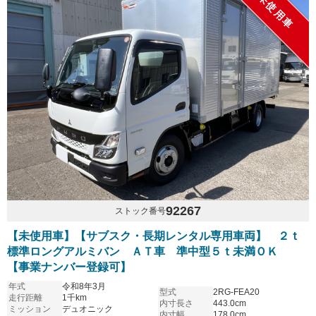
未使用車
92267
ストック番号
【未使用車】【サブスク・長期レンタル専用車両】 ２ｔ
標準ロングアルミバン ＡＴ車 準中型５ｔ未満ＯＫ
【事業ナンバー登録可】
年式
令和8年3月
型式
2RG-FEA20
走行距離
1千km
内寸長さ
443.0cm
ミッション
デュオニック
内寸幅
178.0cm