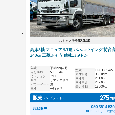
98040
ストック番号
高床3軸 マニュアル7速 パネルウイング 荷台
248㎝ 三菱ふそう 積載13.9トン
年式
平成22年7月
型式
LKG-FU54VZ
走行距離
505千km
内寸長さ
963.0cm
ミッション
7MT
内寸幅
241.0cm
サス
リアエアサス
内寸高さ
247.0cm
パワーゲート
無
最大積載
13900kg
車検
一時抹消
275
販売
ワンプラストア
万
050-3614-539
現状販売
9:00〜18:00 (日・祝休み