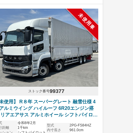
未使用車
99377
ストック番号
未使用】 R８年 スーパーグレート 融雪仕様 4
アルミウイング ハイルーフ 6R20エンジン搭
 リアエアサス アルミホイール シフトパイロッ
 車検付き
式
令和8年2月
型式
2PG-FS84HZ
行距離
1千km
内寸長さ
961.0cm
ッション
シフトパイロット