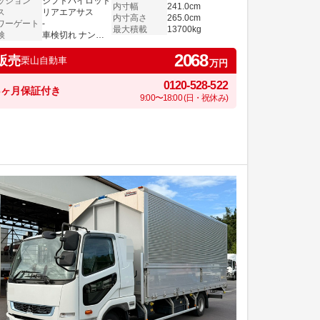
ッション
シフトパイロット
内寸幅
241.0cm
ス
リアエアサス
内寸高さ
265.0cm
ワーゲート
-
最大積載
13700kg
検
車検切れ ナンバー付き
2068
販売
栗山自動車
万円
0120-528-522
6ヶ月保証付き
9:00〜18:00 (日・祝休み)