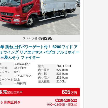
98295
ストック番号
4年 跳ね上げパワーゲート付！ 6200ワイド ア
ミウイング リアエアサス パブコ アルミホイー
 三菱ふそう ファイター
式
令和4年12月
型式
2KG-FK65F
行距離
447千km
内寸長さ
627.0cm
ッション
6MT
内寸幅
238.0cm
ス
リアエアサス
内寸高さ
231.0cm
ワーゲート
跳上
最大積載
2150kg
検
一時抹消
605
販売
栗山自動車
万円
0120-528-522
6ヶ月保証付き
9:00〜18:00 (日・祝休み)