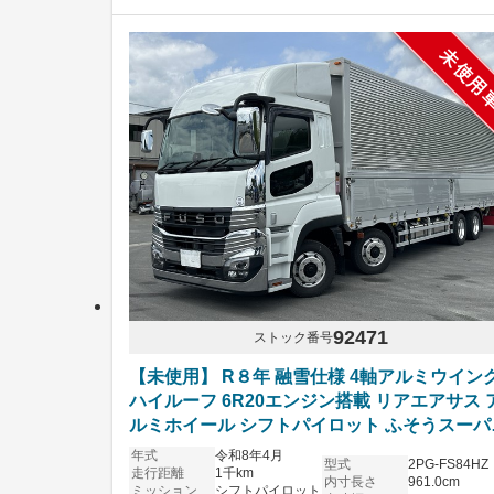
未使用
92471
ストック番号
【未使用】 R８年 融雪仕様 4軸アルミウイン
ハイルーフ 6R20エンジン搭載 リアエアサス 
ルミホイール シフトパイロット ふそうスーパ
グレート 車検付き
年式
令和8年4月
型式
2PG-FS84HZ
走行距離
1千km
内寸長さ
961.0cm
ミッション
シフトパイロット