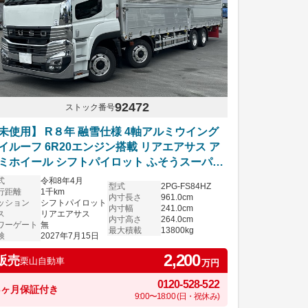
92472
ストック番号
未使用】 R８年 融雪仕様 4軸アルミウイング
イルーフ 6R20エンジン搭載 リアエアサス ア
ミホイール シフトパイロット ふそうスーパー
レート 車検付き
式
令和8年4月
型式
2PG-FS84HZ
行距離
1千km
内寸長さ
961.0cm
ッション
シフトパイロット
内寸幅
241.0cm
ス
リアエアサス
内寸高さ
264.0cm
ワーゲート
無
最大積載
13800kg
検
2027年7月15日
2,200
販売
栗山自動車
万円
0120-528-522
6ヶ月保証付き
9:00〜18:00 (日・祝休み)