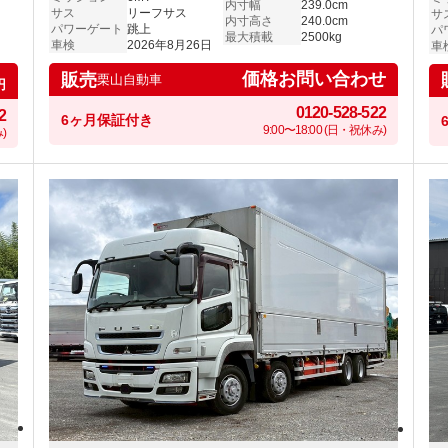
内寸幅
239.0cm
サス
リーフサス
サ
内寸高さ
240.0cm
パワーゲート
跳上
パ
最大積載
2500kg
車検
2026年8月26日
車
価格お問い合わせ
販売
栗山自動車
円
0120-528-522
2
6ヶ月保証付き
9:00〜18:00 (日・祝休み)
)