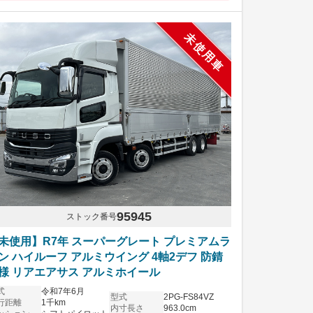
未使用車
95945
ストック番号
未使用】R7年 スーパーグレート プレミアムラ
ン ハイルーフ アルミウイング 4軸2デフ 防錆
様 リアエアサス アルミホイール
式
令和7年6月
型式
2PG-FS84VZ
行距離
1千km
内寸長さ
963.0cm