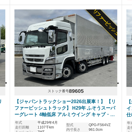
リファービッシュ
89605
ストック番号
リ
【ジャパントラックショー2026出展車！】 【リ
【
ファービッシュトラック】 H29年 ふそうスーパ
イ
ーグレート 4軸低床 アルミウイング キャブ・ボ
仕
デー塗装仕上げ済 アラウンドビューモニター搭
年式
平成29年4月
年
型式
QPG-FS64VZ
載 ハイルーフ リアエアサス 7速マニュアル アル
走行距離
1107千km
走
内寸長さ
961.0cm
ミッション
7MT