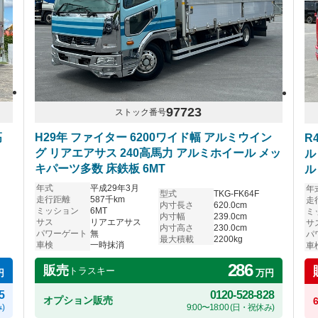
97723
ストック番号
高
H29年 ファイター 6200ワイド幅 アルミウイン
R
グ リアエアサス 240高馬力 アルミホイール メッ
ル
キパーツ多数 床鉄板 6MT
ル
年式
平成29年3月
年
型式
TKG-FK64F
走行距離
587千km
走
内寸長さ
620.0cm
ミッション
6MT
ミ
内寸幅
239.0cm
サス
リアエアサス
サ
内寸高さ
230.0cm
パワーゲート
無
パ
最大積載
2200kg
車検
一時抹消
車
286
販売
トラスキー
円
万円
5
0120-528-828
オプション販売
)
9:00〜18:00 (日・祝休み)