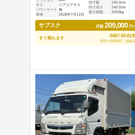
内寸幅
240.0cm
サス
リアエアサス
内寸高さ
240.0cm
パワーゲート
無
最大積載
2650kg
車検
2028年7月12日
209,000
サブスク
月額
円
0467-55-819
すぐ乗れます
9:00〜18:00 (日・祝休み