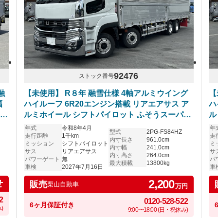
92476
ストック番号
融
【未使用】 R８年 融雪仕様 4軸アルミウイング
【
幅
ハイルーフ 6R20エンジン搭載 リアエアサス ア
ハ
 令
ルミホイール シフトパイロット ふそうスーパー
ル
グレート 車検付き
グ
年式
令和8年4月
年
型式
2PG-FS84HZ
走行距離
1千km
走
内寸長さ
961.0cm
ミッション
シフトパイロット
ミ
内寸幅
241.0cm
サス
リアエアサス
サ
内寸高さ
264.0cm
パワーゲート
無
パ
最大積載
13800kg
車検
2027年7月16日
車
2,200
せ
販売
栗山自動車
万円
2
0120-528-522
6ヶ月保証付き
)
9:00〜18:00 (日・祝休み)