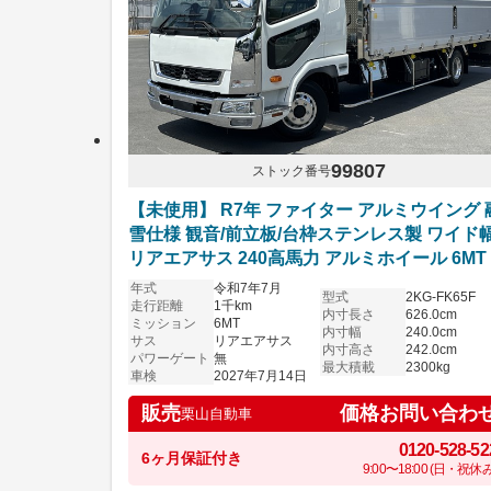
99807
ストック番号
【未使用】 R7年 ファイター アルミウイング 
雪仕様 観音/前立板/台枠ステンレス製 ワイド
リアエアサス 240高馬力 アルミホイール 6MT
和9年7月14日まで車検付き
年式
令和7年7月
型式
2KG-FK65F
走行距離
1千km
内寸長さ
626.0cm
ミッション
6MT
内寸幅
240.0cm
サス
リアエアサス
内寸高さ
242.0cm
パワーゲート
無
最大積載
2300kg
車検
2027年7月14日
価格お問い合わ
販売
栗山自動車
0120-528-52
6ヶ月保証付き
9:00〜18:00 (日・祝休み