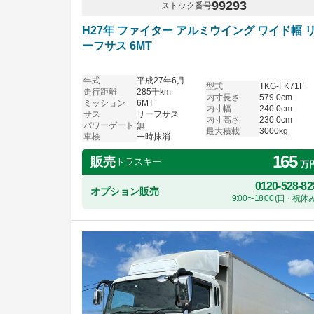
99293
ストック番号
H27年 ファイター アルミウイング ワイド幅 
ーフサス 6MT
年式
平成27年6月
型式
TKG-FK71F
走行距離
285千km
内寸長さ
579.0cm
ミッション
6MT
内寸幅
240.0cm
サス
リーフサス
内寸高さ
230.0cm
パワーゲート
無
最大積載
3000kg
車検
一時抹消
165
販売
トラスキー
万
0120-528-82
オプション販売
9:00〜18:00 (日・祝休み