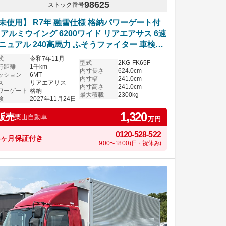
98625
ストック番号
未使用】 R7年 融雪仕様 格納パワーゲート付
 アルミウイング 6200ワイド リアエアサス 6速
ニュアル 240高馬力 ふそうファイター 車検付
式
令和7年11月
型式
2KG-FK65F
行距離
1千km
内寸長さ
624.0cm
ッション
6MT
内寸幅
241.0cm
ス
リアエアサス
内寸高さ
241.0cm
ワーゲート
格納
最大積載
2300kg
検
2027年11月24日
1,320
販売
栗山自動車
万円
0120-528-522
6ヶ月保証付き
9:00〜18:00 (日・祝休み)