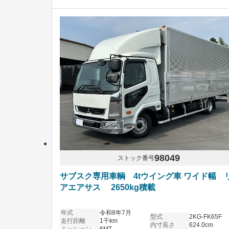
98049
ストック番号
サブスク専用車輌 4tウイング車 ワイド幅 
アエアサス 2650kg積載
年式
令和8年7月
型式
2KG-FK65F
走行距離
1千km
内寸長さ
624.0cm
ミッション
6MT