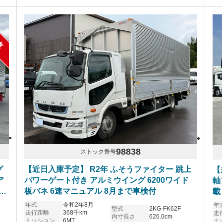
車
98838
ストック番号
グ
【近日入庫予定】 R2年 ふそうファイター 跳上
【
ア
パワーゲート付き アルミウイング 6200ワイド
軸
ー
板バネ 6速マニュアル 8月まで車検付
載
ト
年式
令和2年8月
年
型式
2KG-FK62F
走行距離
368千km
走
内寸長さ
626.0cm
ミッション
6MT
ミ