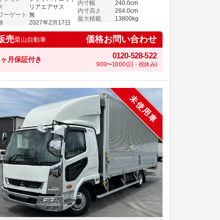
内寸幅
240.0cm
ス
リアエアサス
内寸高さ
264.0cm
ワーゲート
無
最大積載
13800kg
検
2027年2月17日
価格お問い合わせ
販売
栗山自動車
0120-528-522
6ヶ月保証付き
9:00〜18:00 (日・祝休み)
未使用車