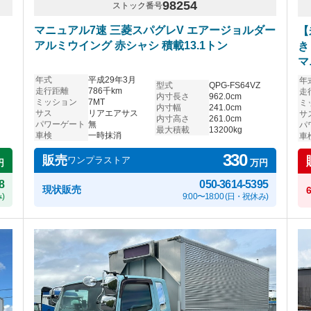
98254
ストック番号
リ
マニュアル7速 三菱スパグレV エアージョルダー
【
アルミウイング 赤シャシ 積載13.1トン
き
マ
き
年式
平成29年3月
年
型式
QPG-FS64VZ
走行距離
786千km
走
内寸長さ
962.0cm
ミッション
7MT
ミ
内寸幅
241.0cm
サス
リアエアサス
サ
内寸高さ
261.0cm
パワーゲート
無
パ
最大積載
13200kg
車検
一時抹消
車
330
販売
ワンプラストア
円
万円
8
050-3614-5395
現状販売
)
9:00〜18:00 (日・祝休み)