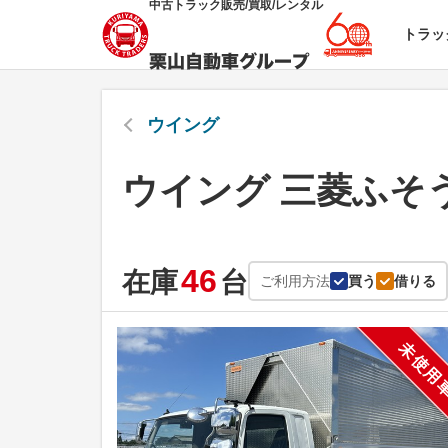
中古トラック販売/買取/レンタル
トラッ
ウイング
ウイング 三菱ふそ
46
在庫
台
ご利用方法
買う
借りる
未使用