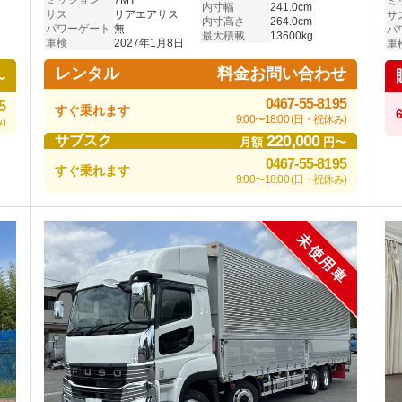
ミ
ミホイール 車検付
内寸幅
241.0cm
サス
リアエアサス
サ
内寸高さ
264.0cm
パワーゲート
無
パ
最大積載
13600kg
車検
2027年1月8日
車
料金お問い合わせ
レンタル
〜
0467-55-8195
5
すぐ乗れます
9:00〜18:00 (日・祝休み)
)
220,000
サブスク
月額
円〜
0467-55-8195
すぐ乗れます
9:00〜18:00 (日・祝休み)
未使用車