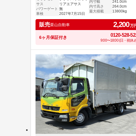
内寸幅
241.0cm
サス
リアエアサス
内寸高さ
264.0cm
パワーゲート
無
最大積載
13800kg
車検
2027年7月15日
2,200
販売
栗山自動車
万
0120-528-52
6ヶ月保証付き
9:00〜18:00 (日・祝休み