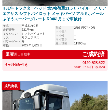
H31年 トラクターヘッド 第5輪荷重11.5ｔ ハイルーフ リア
エアサス シフトパイロット メッキパーツ アルミホイール
ふそうスーパーグレート R9年1月まで車検付
年式
平成31年1月
型式
2RG-FP74HDR
走行距離
521千km
内寸長さ
--
ミッション
シフトパイロット
内寸幅
--
サス
リアエアサス
内寸高さ
--
パワーゲート
無
最大積載
11500kg
車検
2027年1月22日
ご成約済
販売
栗山自動車
0120-528-522
6ヶ月保証付き
9:00〜18:00 (日・祝休み)
成約御礼