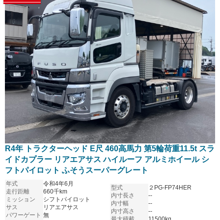
R4年 トラクターヘッド E尺 460高馬力 第5輪荷重11.5t スラ
イドカプラー リアエアサス ハイルーフ アルミホイール シ
フトパイロット ふそうスーパーグレート
年式
令和4年6月
型式
２PG-FP74HER
走行距離
660千km
内寸長さ
--
ミッション
シフトパイロット
内寸幅
--
サス
リアエアサス
内寸高さ
--
パワーゲート
無
最大積載
11500kg