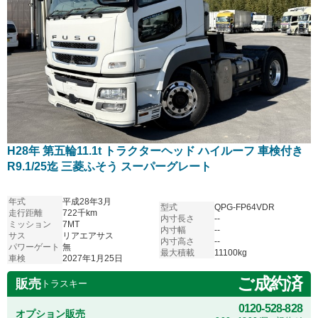
H28年 第五輪11.1t トラクターヘッド ハイルーフ 車検付き
R9.1/25迄 三菱ふそう スーパーグレート
年式
平成28年3月
型式
QPG-FP64VDR
走行距離
722千km
内寸長さ
--
ミッション
7MT
内寸幅
--
サス
リアエアサス
内寸高さ
--
パワーゲート
無
最大積載
11100kg
車検
2027年1月25日
ご成約済
販売
トラスキー
0120-528-828
オプション販売