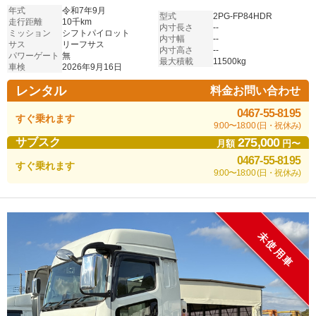
年式
令和7年9月
型式
2PG-FP84HDR
走行距離
10千km
内寸長さ
--
ミッション
シフトパイロット
内寸幅
--
サス
リーフサス
内寸高さ
--
パワーゲート
無
最大積載
11500kg
車検
2026年9月16日
レンタル
料金お問い合わせ
0467-55-8195
すぐ乗れます
9:00〜18:00 (日・祝休み)
275,000
サブスク
月額
円〜
0467-55-8195
すぐ乗れます
9:00〜18:00 (日・祝休み)
未使用車