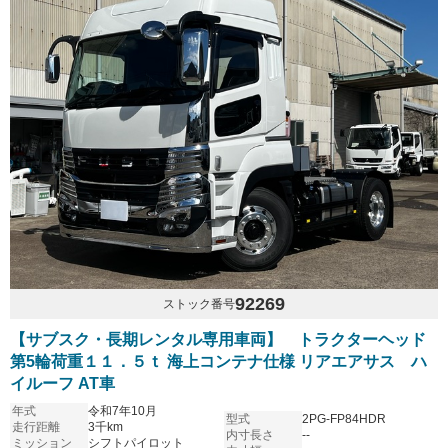
92269
ストック番号
【サブスク・長期レンタル専用車両】 トラクターヘッド
第5輪荷重１１．５ｔ 海上コンテナ仕様 リアエアサス ハ
イルーフ AT車
年式
令和7年10月
型式
2PG-FP84HDR
走行距離
3千km
内寸長さ
--
ミッション
シフトパイロット