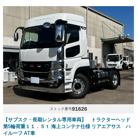
91626
ストック番号
【サブスク・長期レンタル専用車両】 トラクターヘッド
第5輪荷重１１．５ｔ 海上コンテナ仕様 リアエアサス ハ
イルーフ AT車