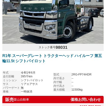
98031
ストック番号
R1年 スーパーグレート トラクターヘッド ハイルーフ 第五
輪11.5t シフトパイロット
年式
令和1年6月
型式
2RG-FP74HDR
走行距離
395千km
内寸長さ
--
ミッション
シフトパイロット
内寸幅
--
サス
リアエアサス
内寸高さ
--
パワーゲート
無
最大積載
11500kg
車検
一時抹消
販売
価格お問い合わせ
栗山自動車