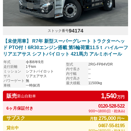
94174
ストック番号
【未使用車】 R7年 新型スーパーグレート トラクターヘッ
ド PTO付！6R30エンジン搭載 第5輪荷重11.5ｔ ハイルーフ
リアエアサス シフトパイロット 421馬力 アルミホイール
年式
令和6年9月
型式
2RG-FP84VDR
走行距離
1千km
内寸長さ
--
ミッション
シフトパイロット
内寸幅
--
サス
リアエアサス
内寸高さ
--
パワーゲート
無
最大積載
11500kg
車検
一時抹消
1,540
販売
栗山自動車
万円
0120-528-522
6ヶ月保証付き
9:00〜18:00 (日・祝休み)
275,000
サブスク
月額
円〜
0467-55-8195
貸出中
9:00〜18:00 (日・祝休み)