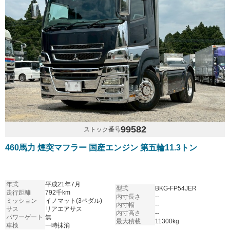
99582
ストック番号
460馬力 煙突マフラー 国産エンジン 第五輪11.3トン
年式
平成21年7月
型式
BKG-FP54JER
走行距離
792千km
内寸長さ
--
ミッション
イノマット(3ペダル)
内寸幅
--
サス
リアエアサス
内寸高さ
--
パワーゲート
無
最大積載
11300kg
車検
一時抹消