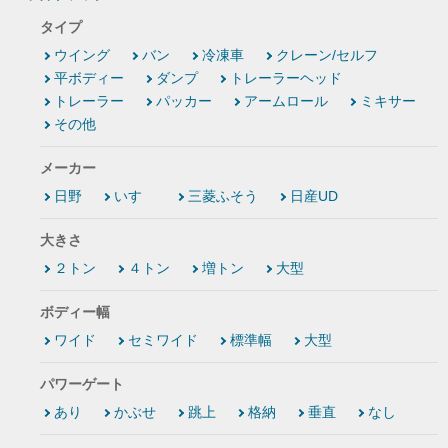
タイプ
ウイング
バン
冷凍車
クレーン/セルフ
平ボディー
ダンプ
トレーラーヘッド
トレーラー
パッカー
アームロール
ミキサー
その他
メーカー
日野
いすゞ
三菱ふそう
日産UD
大きさ
２トン
４トン
増トン
大型
ボディー幅
ワイド
セミワイド
標準幅
大型
パワーゲート
あり
かぶせ
跳上
格納
垂直
なし