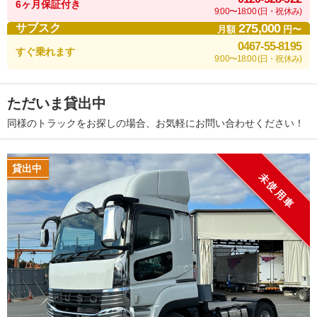
6ヶ月保証付き
9:00〜18:00 (日・祝休み)
275,000
サブスク
月額
円〜
0467-55-8195
すぐ乗れます
9:00〜18:00 (日・祝休み)
ただいま貸出中
同様のトラックをお探しの場合、お気軽にお問い合わせください！
貸出中
未使用車