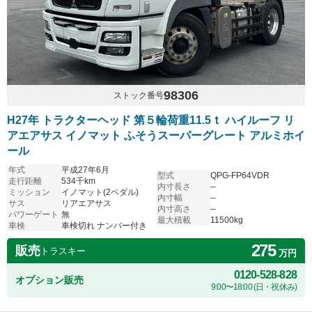
98306
ストック番号
H27年 トラクターヘッド 第５輪荷重11.5ｔ ハイルーフ リ
アエアサス イノマット ふそうスーパーグレート アルミホイ
ール
年式
平成27年6月
型式
QPG-FP64VDR
走行距離
534千km
内寸長さ
--
ミッション
イノマット(2ペダル)
内寸幅
--
サス
リアエアサス
内寸高さ
--
パワーゲート
無
最大積載
11500kg
車検
車検切れ ナンバー付き
275
販売
トラスキー
万円
0120-528-828
オプション販売
9:00〜18:00 (日・祝休み)