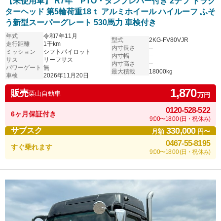
【未使用車】 R7年 PTO・ダンプレバー付き 2デフ トラク
ターヘッド 第5輪荷重18ｔ アルミホイール ハイルーフ ふそ
う新型スーパーグレート 530馬力 車検付き
年式
令和7年11月
型式
2KG-FV80VJR
走行距離
1千km
内寸長さ
--
ミッション
シフトパイロット
内寸幅
--
サス
リーフサス
内寸高さ
--
パワーゲート
無
最大積載
18000kg
車検
2026年11月20日
1,870
販売
栗山自動車
万円
0120-528-522
6ヶ月保証付き
9:00〜18:00 (日・祝休み)
330,000
サブスク
月額
円〜
0467-55-8195
すぐ乗れます
9:00〜18:00 (日・祝休み)