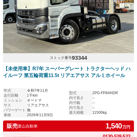
93344
ストック番号
【未使用車】R7年 スーパーグレート トラクターヘッド ハ
イルーフ 第五輪荷重11.5t リアエアサス アルミホイール
年式
令和7年11月
型式
2PG-FP84HDR
走行距離
1千km
内寸長さ
--
ミッション
オートマ
内寸幅
--
サス
リアエアサス
内寸高さ
--
パワーゲート
無
最大積載
11500kg
車検
2026年11月9日
1,540
販売
栗山自動車
万円
0120-528-522