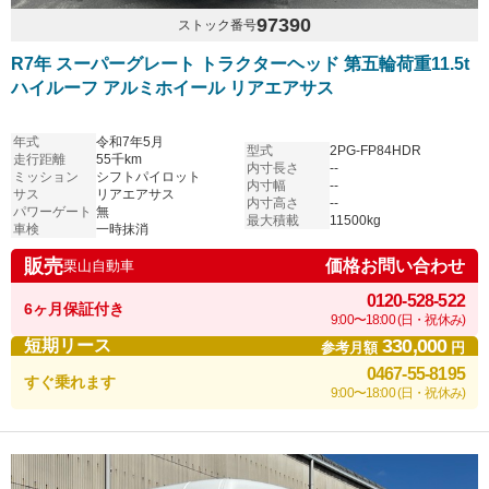
97390
ストック番号
R7年 スーパーグレート トラクターヘッド 第五輪荷重11.5t
ハイルーフ アルミホイール リアエアサス
年式
令和7年5月
型式
2PG-FP84HDR
走行距離
55千km
内寸長さ
--
ミッション
シフトパイロット
内寸幅
--
サス
リアエアサス
内寸高さ
--
パワーゲート
無
最大積載
11500kg
車検
一時抹消
販売
価格お問い合わせ
栗山自動車
0120-528-522
6ヶ月保証付き
9:00〜18:00 (日・祝休み)
330,000
短期リース
参考月額
円
0467-55-8195
すぐ乗れます
9:00〜18:00 (日・祝休み)