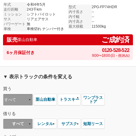
年式
令和4年5月
型式
2PG-FP74HDR
走行距離
243千km
内寸長さ
--
ミッション
シフトパイロット
内寸幅
--
サス
リアエアサス
内寸高さ
--
パワーゲート
無
最大積載
11500kg
車検
車検切れ ナンバー付き
ご成約済
販売
栗山自動車
0120-528-522
6ヶ月保証付き
9:00〜18:00 (日・祝休み)
▼ 表示トラックの条件を変える
買う
ワンプラス
栗山自動車
トラスキー
すべて
トア
借りる
レンタル
サブスク
短期リース
すべて