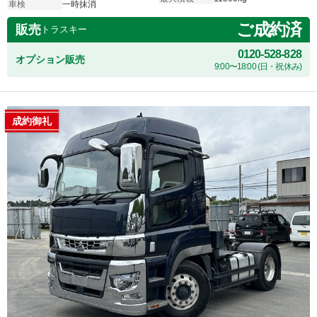
車検
一時抹消
ご成約済
販売
トラスキー
0120-528-828
オプション販売
9:00〜18:00 (日・祝休み)
成約御礼