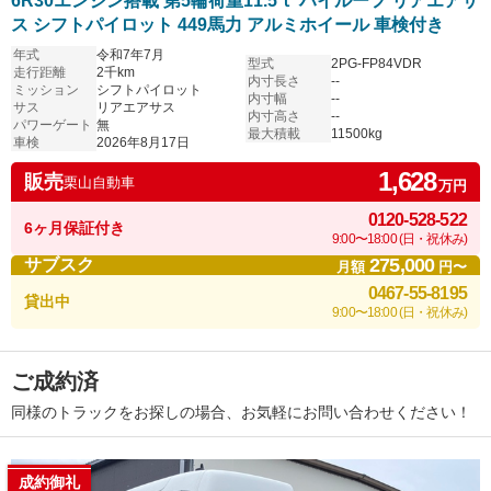
6R30エンジン搭載 第5輪荷重11.5ｔ ハイルーフ リアエアサ
ス シフトパイロット 449馬力 アルミホイール 車検付き
年式
令和7年7月
型式
2PG-FP84VDR
走行距離
2千km
内寸長さ
--
ミッション
シフトパイロット
内寸幅
--
サス
リアエアサス
内寸高さ
--
パワーゲート
無
最大積載
11500kg
車検
2026年8月17日
1,628
販売
栗山自動車
万円
0120-528-522
6ヶ月保証付き
9:00〜18:00 (日・祝休み)
275,000
サブスク
月額
円〜
0467-55-8195
貸出中
9:00〜18:00 (日・祝休み)
ご成約済
同様のトラックをお探しの場合、お気軽にお問い合わせください！
成約御礼