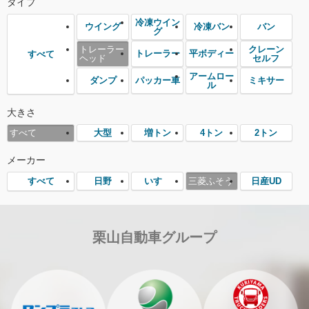
タイプ
冷凍ウイン
ウイング
冷凍バン
バン
グ
トレーラー
クレーン
トレーラー
平ボディー
すべて
ヘッド
セルフ
アームロー
ダンプ
パッカー車
ミキサー
ル
大きさ
大型
増トン
4トン
2トン
すべて
メーカー
日野
いすゞ
三菱ふそう
日産UD
すべて
栗山自動車グループ