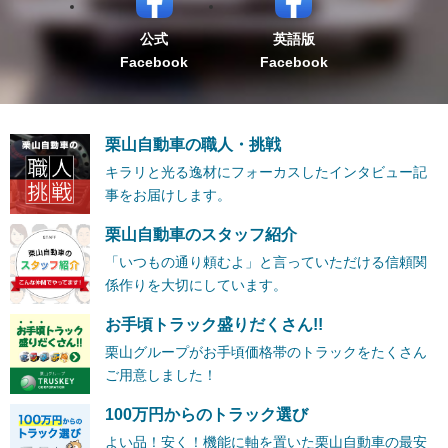
公式
英語版
Facebook
Facebook
栗山自動車の職人・挑戦
キラリと光る逸材にフォーカスしたインタビュー記
事をお届けします。
栗山自動車のスタッフ紹介
「いつもの通り頼むよ」と言っていただける信頼関
係作りを大切にしています。
お手頃トラック盛りだくさん!!
栗山グループがお手頃価格帯のトラックをたくさん
ご用意しました！
100万円からのトラック選び
よい品！安く！機能に軸を置いた栗山自動車の最安