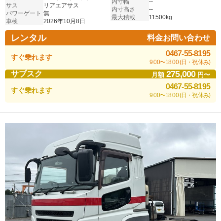
内寸幅
--
サス
リアエアサス
内寸高さ
--
パワーゲート
無
最大積載
11500kg
車検
2026年10月8日
レンタル
料金お問い合わせ
0467-55-8195
すぐ乗れます
9:00〜18:00 (日・祝休み)
275,000
サブスク
月額
円〜
0467-55-8195
すぐ乗れます
9:00〜18:00 (日・祝休み)