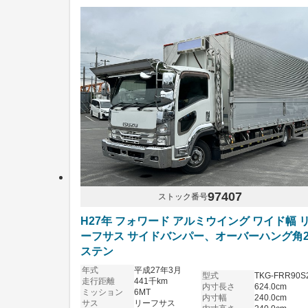
97407
ストック番号
H27年 フォワード アルミウイング ワイド幅 
ーフサス サイドバンパー、オーバーハング角
ステン
年式
平成27年3月
型式
TKG-FRR90S
走行距離
441千km
内寸長さ
624.0cm
ミッション
6MT
内寸幅
240.0cm
サス
リーフサス