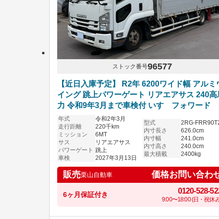
96577
ストック番号
【近日入庫予定】 R2年 6200ワイド幅 アルミ
イング 跳上パワーゲート リアエアサス 240高
力 令和9年3月まで車検付 いすゞフォワード
年式
令和2年3月
型式
2RG-FRR90T
走行距離
220千km
内寸長さ
626.0cm
ミッション
6MT
内寸幅
241.0cm
サス
リアエアサス
内寸高さ
240.0cm
パワーゲート
跳上
最大積載
2400kg
車検
2027年3月13日
価格お問い合わ
販売
栗山自動車
0120-528-52
6ヶ月保証付き
9:00〜18:00 (日・祝休み