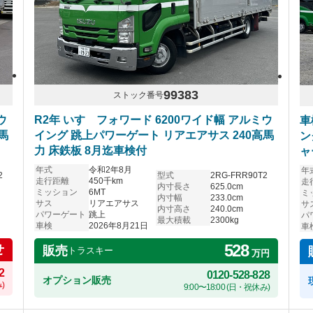
99383
ストック番号
ウ
R2年 いすゞフォワード 6200ワイド幅 アルミウ
車
馬
イング 跳上パワーゲート リアエアサス 240高馬
ン
力 床鉄板 8月迄車検付
ャ
年式
令和2年8月
年
2
型式
2RG-FRR90T2
走行距離
450千km
走
内寸長さ
625.0cm
ミッション
6MT
ミ
内寸幅
233.0cm
サス
リアエアサス
サ
内寸高さ
240.0cm
パワーゲート
跳上
パ
最大積載
2300kg
車検
2026年8月21日
車
528
せ
販売
トラスキー
万円
2
0120-528-828
オプション販売
)
9:00〜18:00 (日・祝休み)