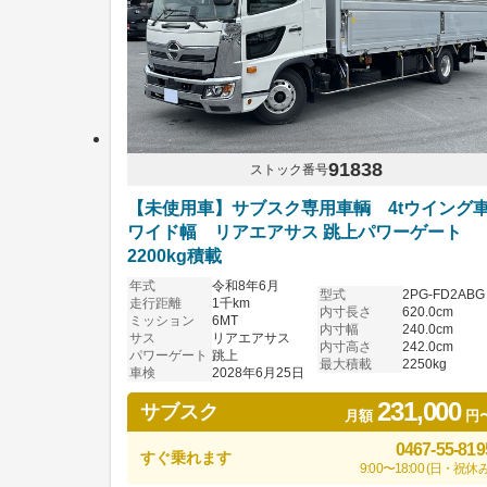
91838
ストック番号
【未使用車】サブスク専用車輌 4tウイング
ワイド幅 リアエアサス 跳上パワーゲート
2200kg積載
年式
令和8年6月
型式
2PG-FD2ABG
走行距離
1千km
内寸長さ
620.0cm
ミッション
6MT
内寸幅
240.0cm
サス
リアエアサス
内寸高さ
242.0cm
パワーゲート
跳上
最大積載
2250kg
車検
2028年6月25日
231,000
サブスク
月額
円
0467-55-819
すぐ乗れます
9:00〜18:00 (日・祝休み