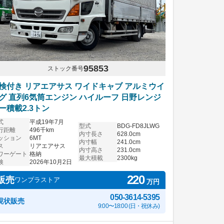
95853
ストック番号
検付き リアエアサス ワイドキャブ アルミウイ
グ 直列6気筒エンジン ハイルーフ 日野レンジ
ー積載2.3トン
式
平成19年7月
型式
BDG-FD8JLWG
行距離
496千km
内寸長さ
628.0cm
ッション
6MT
内寸幅
241.0cm
ス
リアエアサス
内寸高さ
231.0cm
ワーゲート
格納
最大積載
2300kg
検
2026年10月2日
220
販売
ワンプラストア
万円
050-3614-5395
現状販売
9:00〜18:00 (日・祝休み)