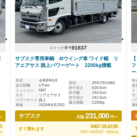
91837
ストック番号
車
サブスク専用車輌 4tウイング車 ワイド幅 リ
【
アエアサス 跳上パワーゲート 2200kg積載
フ
ー
デ
年式
令和8年6月
年
型式
2PG-FD2ABG
載
走行距離
1千km
走
内寸長さ
620.0cm
ミッション
6MT
ミ
ミ
内寸幅
240.0cm
サス
リアエアサス
サ
内寸高さ
242.0cm
パワーゲート
跳上
パ
最大積載
2250kg
車検
2028年6月25日
車
231,000
サブスク
〜
月額
円〜
5
0467-55-8195
すぐ乗れます
)
9:00〜18:00 (日・祝休み)