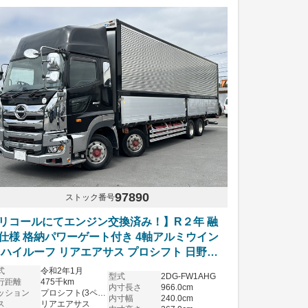
97890
ストック番号
リコールにてエンジン交換済み！】R２年 融
仕様 格納パワーゲート付き 4軸アルミウイン
 ハイルーフ リアエアサス プロシフト 日野プ
フィア 車検付き
式
令和2年1月
型式
2DG-FW1AHG
行距離
475千km
内寸長さ
966.0cm
ッション
プロシフト(3ペダル)
内寸幅
240.0cm
ス
リアエアサス