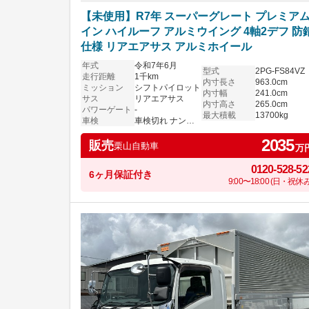
【未使用】R7年 スーパーグレート プレミア
イン ハイルーフ アルミウイング 4軸2デフ 防
仕様 リアエアサス アルミホイール
年式
令和7年6月
型式
2PG-FS84VZ
走行距離
1千km
内寸長さ
963.0cm
ミッション
シフトパイロット
内寸幅
241.0cm
サス
リアエアサス
内寸高さ
265.0cm
パワーゲート
-
最大積載
13700kg
車検
車検切れ ナンバー付き
2035
販売
栗山自動車
万
0120-528-52
6ヶ月保証付き
9:00〜18:00 (日・祝休み