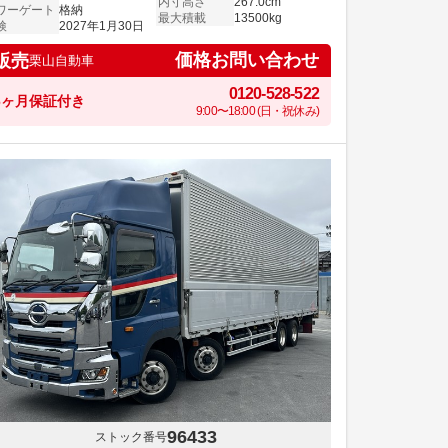
内寸高さ
267.0cm
ワーゲート
格納
最大積載
13500kg
検
2027年1月30日
価格お問い合わせ
販売
栗山自動車
0120-528-522
6ヶ月保証付き
9:00〜18:00 (日・祝休み)
96433
ストック番号