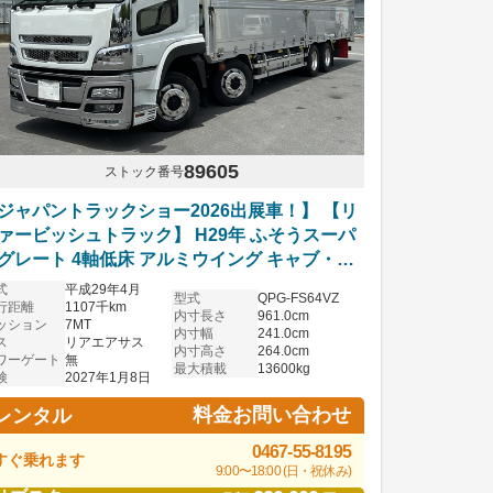
89605
ストック番号
ジャパントラックショー2026出展車！】 【リ
ァービッシュトラック】 H29年 ふそうスーパ
グレート 4軸低床 アルミウイング キャブ・ボ
ー塗装仕上げ済 アラウンドビューモニター搭
式
平成29年4月
型式
QPG-FS64VZ
 ハイルーフ リアエアサス 7速マニュアル アル
行距離
1107千km
内寸長さ
961.0cm
ッション
7MT
ホイール 車検付
内寸幅
241.0cm
ス
リアエアサス
内寸高さ
264.0cm
ワーゲート
無
最大積載
13600kg
検
2027年1月8日
料金お問い合わせ
レンタル
0467-55-8195
すぐ乗れます
9:00〜18:00 (日・祝休み)