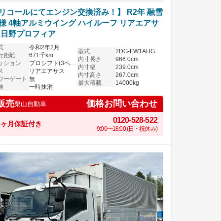
リコールにてエンジン交換済み！】 R2年 融雪
様 4軸アルミウイング ハイルーフ リアエアサ
 日野プロフィア
式
令和2年2月
型式
2DG-FW1AHG
行距離
671千km
内寸長さ
966.0cm
ッション
プロシフト(3ペダル)
内寸幅
239.0cm
ス
リアエアサス
内寸高さ
267.0cm
ワーゲート
無
最大積載
14000kg
検
一時抹消
価格お問い合わせ
販売
栗山自動車
0120-528-522
6ヶ月保証付き
9:00〜18:00 (日・祝休み)