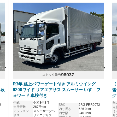
98037
ストック番号
リ
R3年 跳上パワーゲート付き アルミウイング
【
2段
6200ワイド リアエアサス スムーサー いすゞフ
雪
ォワード 車検付き
グ
ロ
年式
令和3年3月
年
2
型式
2RG-FRR90T2
走行距離
267千km
走
内寸長さ
626.0cm
ミッション
スムーサー(2ペダル)
ミ
内寸幅
240.0cm
サス
リアエアサス
サ