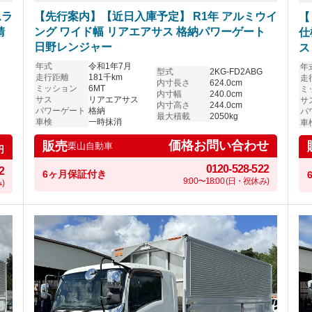
ムラ
【先行案内】【近日入庫予定】 R1年 アルミウイ
【
錆
ング ワイド幅 リアエアサス 格納パワーゲート
仕
日野レンジャー
ス
年式
令和1年7月
年
型式
2KG-FD2ABG
走行距離
181千km
走
内寸長さ
624.0cm
ミッション
6MT
ミ
内寸幅
240.0cm
サス
リアエアサス
サ
内寸高さ
244.0cm
パワーゲート
格納
パ
最大積載
2050kg
車検
一時抹消
車
価格お問い合わせ
販売
栗山自動車
円
0120-528-522
2
6ヶ月保証付き
9:00〜18:00 (日・祝休み)
)