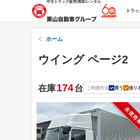
中古トラック販売/買取/レンタル
トラッ
ホーム
ウイング ページ2
174
在庫
台
ご利用方法
買う
借り
未使用