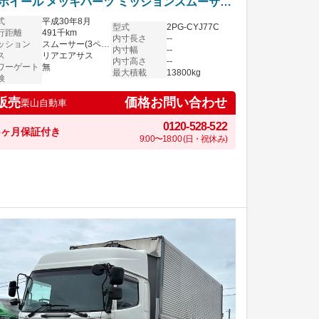
ホイール メッキパーツ ミッションスムーサー
すゞギガ
式
平成30年8月
型式
2PG-CYJ77C
行距離
491千km
内寸長さ
--
ッション
スムーサー(3ペダル)
内寸幅
--
ス
リアエアサス
内寸高さ
--
ワーゲート
無
最大積載
13800kg
検
価格お問い合わせ
販売
栗山自動車
0120-528-522
6ヶ月保証付き
9:00〜18:00 (日・祝休み)