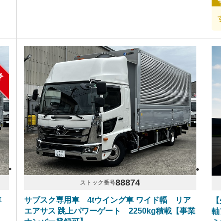
車
88874
ストック番号
車
サブスク専用車 4tウイング車 ワイド幅 リア
【
エアサス 跳上パワーゲート 2250kg積載【事業
軸