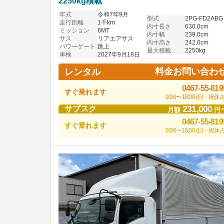
2250kg積載
年式
令和7年9月
型式
2PG-FD2ABG
走行距離
1千km
内寸長さ
630.0cm
ミッション
6MT
内寸幅
239.0cm
サス
リアエアサス
内寸高さ
242.0cm
パワーゲート
跳上
最大積載
2250kg
車検
2027年9月18日
料金お問い合わ
レンタル
0467-55-819
すぐ乗れます
9:00〜18:00 (日・祝休み
231,000
サブスク
月額
円
0467-55-819
すぐ乗れます
9:00〜18:00 (日・祝休み