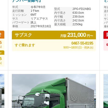
ナンバー登録可】
ミ
い
年式
令和7年9月
年
型式
2PG-FD2ABG
走行距離
1千km
走
内寸長さ
630.0cm
ミッション
6MT
ミ
内寸幅
239.0cm
サス
リアエアサス
サ
内寸高さ
242.0cm
パワーゲート
跳上
パ
最大積載
2250kg
車検
2027年9月18日
車
231,000
せ
サブスク
月額
円〜
5
0467-55-8195
すぐ乗れます
)
9:00〜18:00 (日・祝休み)
〜
5
)