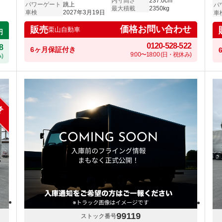
内寸高さ
237.0cm
パワーゲート
跳上
パ
最大積載
2350kg
車検
2027年3月19日
車
価格お問い合わせ
販売
栗山自動車
円
0120-528-522
8
6ヶ月保証付き
9:00〜18:00 (日・祝休み)
)
車
99119
ストック番号