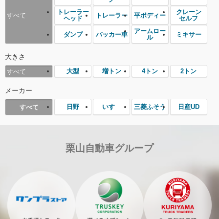
トレーラー
クレーン
トレーラー
平ボディー
すべて
ヘッド
セルフ
アームロー
ダンプ
パッカー車
ミキサー
ル
大きさ
大型
増トン
4トン
2トン
すべて
メーカー
日野
いすゞ
三菱ふそう
日産UD
すべて
栗山自動車グループ