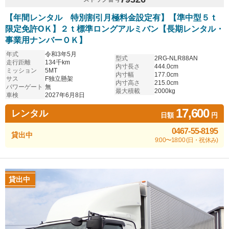
【年間レンタル 特別割引月極料金設定有】【準中型５ｔ
限定免許OＫ】２ｔ標準ロングアルミバン【長期レンタル・
事業用ナンバーＯＫ】
年式
令和3年5月
型式
2RG-NLR88AN
走行距離
134千km
内寸長さ
444.0cm
ミッション
5MT
内寸幅
177.0cm
サス
F独立懸架
内寸高さ
215.0cm
パワーゲート
無
最大積載
2000kg
車検
2027年6月8日
17,600
レンタル
日額
円
0467-55-8195
貸出中
9:00〜18:00 (日・祝休み)
貸出中