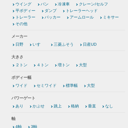
ウイング
バン
冷凍車
クレーン/セルフ
平ボディー
ダンプ
トレーラーヘッド
トレーラー
パッカー
アームロール
ミキサー
その他
メーカー
日野
いすゞ
三菱ふそう
日産UD
大きさ
２トン
４トン
増トン
大型
ボディー幅
ワイド
セミワイド
標準幅
大型
パワーゲート
あり
かぶせ
跳上
格納
垂直
なし
軸
4軸
3軸