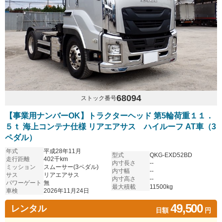
68094
ストック番号
【事業用ナンバーOK】トラクターヘッド 第5輪荷重１１．
５ｔ 海上コンテナ仕様 リアエアサス ハイルーフ AT車（3
ペダル）
年式
平成28年11月
型式
QKG-EXD52BD
走行距離
402千km
内寸長さ
--
ミッション
スムーサー(3ペダル)
内寸幅
--
サス
リアエアサス
内寸高さ
--
パワーゲート
無
最大積載
11500kg
車検
2026年11月24日
49,500
レンタル
日額
円