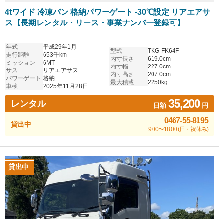
4tワイド 冷凍バン 格納パワーゲート -30℃設定 リアエアサ
ス【長期レンタル・リース・事業ナンバー登録可】
年式
平成29年1月
型式
TKG-FK64F
走行距離
653千km
内寸長さ
619.0cm
ミッション
6MT
内寸幅
227.0cm
サス
リアエアサス
内寸高さ
207.0cm
パワーゲート
格納
最大積載
2250kg
車検
2025年11月28日
35,200
レンタル
日額
円
0467-55-8195
貸出中
9:00〜18:00 (日・祝休み)
貸出中