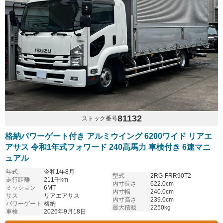
81132
ストック番号
格納パワーゲート付き アルミウイング 6200ワイド リアエ
アサス 令和1年式フォワード 240高馬力 車検付き 6速マニ
ュアル
年式
令和1年8月
型式
2RG-FRR90T2
走行距離
211千km
内寸長さ
622.0cm
ミッション
6MT
内寸幅
240.0cm
サス
リアエアサス
内寸高さ
239.0cm
パワーゲート
格納
最大積載
2250kg
車検
2026年9月18日