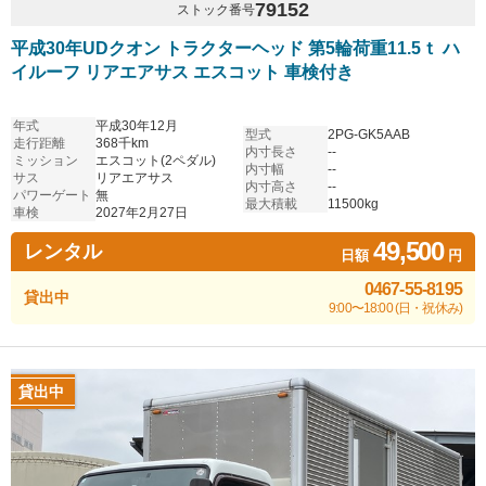
79152
ストック番号
平成30年UDクオン トラクターヘッド 第5輪荷重11.5ｔ ハ
イルーフ リアエアサス エスコット 車検付き
年式
平成30年12月
型式
2PG-GK5AAB
走行距離
368千km
内寸長さ
--
ミッション
エスコット(2ペダル)
内寸幅
--
サス
リアエアサス
内寸高さ
--
パワーゲート
無
最大積載
11500kg
車検
2027年2月27日
49,500
レンタル
日額
円
0467-55-8195
貸出中
9:00〜18:00 (日・祝休み)
貸出中