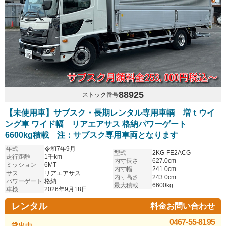
88925
ストック番号
【未使用車】サブスク・長期レンタル専用車輌 増ｔウイ
ング車 ワイド幅 リアエアサス 格納パワーゲート
6600kg積載 注：サブスク専用車両となります
年式
令和7年9月
型式
2KG-FE2ACG
走行距離
1千km
内寸長さ
627.0cm
ミッション
6MT
内寸幅
241.0cm
サス
リアエアサス
内寸高さ
243.0cm
パワーゲート
格納
最大積載
6600kg
車検
2026年9月18日
レンタル
料金お問い合わせ
0467-55-8195