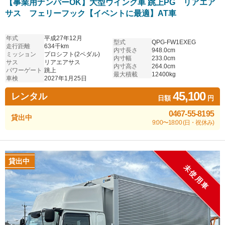
【事業用ナンバーOK】大型ウイング車 跳上PG リアエア
サス フェリーフック【イベントに最適】AT車
年式
平成27年12月
型式
QPG-FW1EXEG
走行距離
634千km
内寸長さ
948.0cm
ミッション
プロシフト(2ペダル)
内寸幅
233.0cm
サス
リアエアサス
内寸高さ
264.0cm
パワーゲート
跳上
最大積載
12400kg
車検
2027年1月25日
45,100
レンタル
日額
円
0467-55-8195
貸出中
9:00〜18:00 (日・祝休み)
貸出中
未使用車