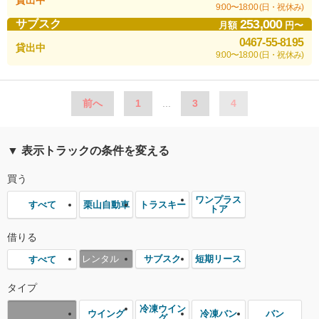
貸出中
9:00〜18:00 (日・祝休み)
253,000
サブスク
月額
円〜
0467-55-8195
貸出中
9:00〜18:00 (日・祝休み)
前へ
1
...
3
4
▼ 表示トラックの条件を変える
買う
ワンプラス
栗山自動車
トラスキー
すべて
トア
借りる
レンタル
サブスク
短期リース
すべて
タイプ
冷凍ウイン
ウイング
冷凍バン
バン
グ