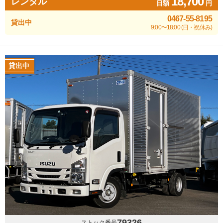
18,700
レンタル
日額
円
0467-55-8195
貸出中
9:00〜18:00 (日・祝休み)
貸出中
79326
ストック番号