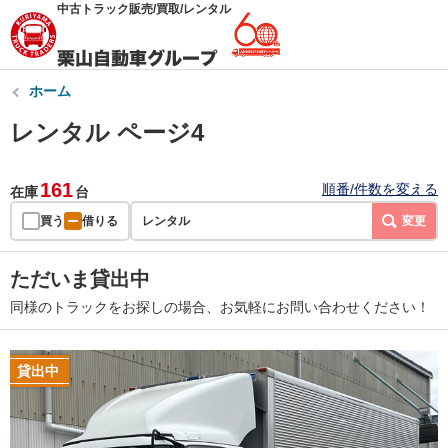
中古トラック販売/買取/レンタル
ホーム
レンタル ページ4
161
順番/件数を変える
在庫
台
買う
借りる
レンタル
変更
ただいま貸出中
同様のトラックをお探しの場合、お気軽にお問い合わせください！
貸出中