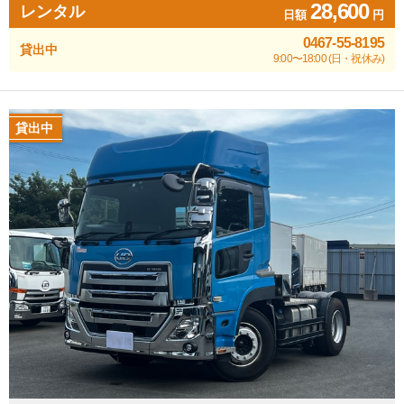
28,600
レンタル
日額
円
0467-55-8195
貸出中
9:00〜18:00 (日・祝休み)
貸出中