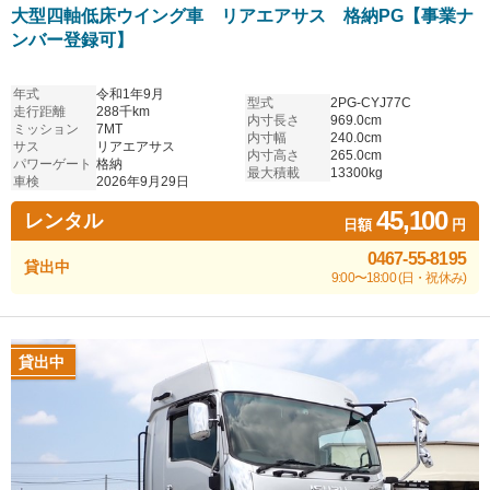
大型四軸低床ウイング車 リアエアサス 格納PG【事業ナ
ンバー登録可】
年式
令和1年9月
型式
2PG-CYJ77C
走行距離
288千km
内寸長さ
969.0cm
ミッション
7MT
内寸幅
240.0cm
サス
リアエアサス
内寸高さ
265.0cm
パワーゲート
格納
最大積載
13300kg
車検
2026年9月29日
45,100
レンタル
日額
円
0467-55-8195
貸出中
9:00〜18:00 (日・祝休み)
貸出中