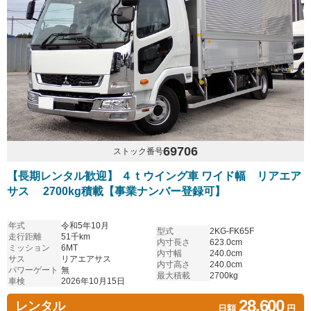
69706
ストック番号
【長期レンタル歓迎】 ４ｔウイング車 ワイド幅 リアエア
サス 2700kg積載【事業ナンバー登録可】
年式
令和5年10月
型式
2KG-FK65F
走行距離
51千km
内寸長さ
623.0cm
ミッション
6MT
内寸幅
240.0cm
サス
リアエアサス
内寸高さ
240.0cm
パワーゲート
無
最大積載
2700kg
車検
2026年10月15日
28,600
レンタル
日額
円