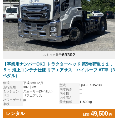
69302
ストック番号
【事業用ナンバーOK】トラクターヘッド 第5輪荷重１１．
５ｔ 海上コンテナ仕様 リアエアサス ハイルーフ AT車（3
ペダル）
年式
平成28年12月
型式
QKG-EXD52BD
走行距離
387千km
内寸長さ
--
ミッション
スムーサー(3ペダル)
内寸幅
--
サス
リアエアサス
内寸高さ
--
パワーゲート
無
最大積載
11500kg
車検
49,500
レンタル
日額
円