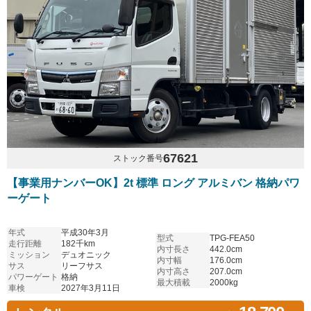
67621
ストック番号
【事業用ナンバーOK】2t 標準 ロング アルミバン 格納パワ
ーゲート
年式
平成30年3月
型式
TPG-FEA50
走行距離
182千km
内寸長さ
442.0cm
ミッション
デュオニック
内寸幅
176.0cm
サス
リーフサス
内寸高さ
207.0cm
パワーゲート
格納
最大積載
2000kg
車検
2027年3月11日