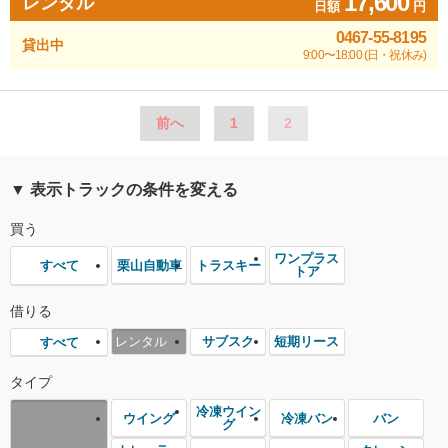
17,600
レンタル
日額
円
0467-55-8195
貸出中
9:00〜18:00 (日・祝休み)
前へ
1
2
▼ 表示トラックの条件を変える
買う
ワンプラス
栗山自動車
トラスキー
すべて
トア
借りる
レンタル
サブスク
短期リース
すべて
タイプ
冷凍ウイン
ウイング
冷凍バン
バン
グ