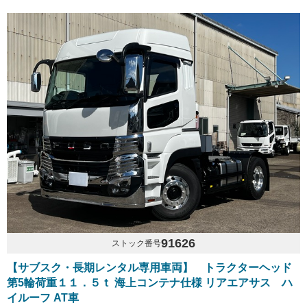
91626
ストック番号
【サブスク・長期レンタル専用車両】 トラクターヘッド
第5輪荷重１１．５ｔ 海上コンテナ仕様 リアエアサス ハ
イルーフ AT車