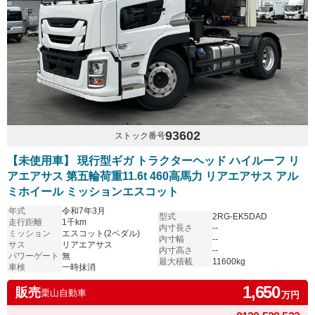
93602
ストック番号
【未使用車】 現行型ギガ トラクターヘッド ハイルーフ リ
アエアサス 第五輪荷重11.6t 460高馬力 リアエアサス アル
ミホイール ミッションエスコット
年式
令和7年3月
型式
2RG-EK5DAD
走行距離
1千km
内寸長さ
--
ミッション
エスコット(2ペダル)
内寸幅
--
サス
リアエアサス
内寸高さ
--
パワーゲート
無
最大積載
11600kg
車検
一時抹消
1,650
販売
栗山自動車
万円