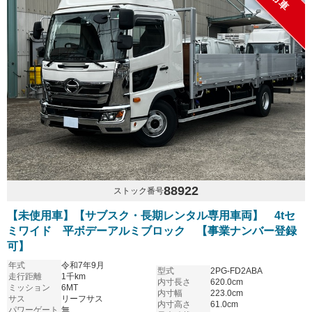
88922
ストック番号
【未使用車】【サブスク・長期レンタル専用車両】 4tセ
ミワイド 平ボデーアルミブロック 【事業ナンバー登録
可】
年式
令和7年9月
型式
2PG-FD2ABA
走行距離
1千km
内寸長さ
620.0cm
ミッション
6MT
内寸幅
223.0cm
サス
リーフサス
内寸高さ
61.0cm
パワーゲート
無