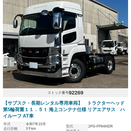
92269
ストック番号
【サブスク・長期レンタル専用車両】 トラクターヘッド
第5輪荷重１１．５ｔ 海上コンテナ仕様 リアエアサス ハ
イルーフ AT車
年式
令和7年10月
型式
2PG-FP84HDR
走行距離
3千km