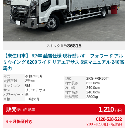
86815
ストック番号
【未使用車】 R7年 融雪仕様 現行型いすゞフォワード アル
ミウイング 6200ワイド リアエアサス 6速マニュアル 240高
馬力
年式
令和7年3月
型式
2RG-FRR90T4
走行距離
2千km
内寸長さ
622.0cm
ミッション
6MT
内寸幅
240.0cm
サス
リアエアサス
内寸高さ
240.0cm
パワーゲート
無
最大積載
2800kg
車検
一時抹消
1,210
販売
栗山自動車
万円
0120-528-522
6ヶ月保証付き
9:00〜18:00 (日・祝休み)