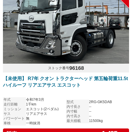
96168
ストック番号
【未使用】 R7年 クオン トラクターヘッド 第五輪荷重11.5t
ハイルーフ リアエアサス エスコット
年式
令和7年3月
型式
2RG-GK5DAB
走行距離
1千km
内寸長さ
--
ミッション
エスコット(2ペダル)
内寸幅
--
サス
リアエアサス
内寸高さ
--
パワーゲート
無
最大積載
11500kg
車検
一時抹消