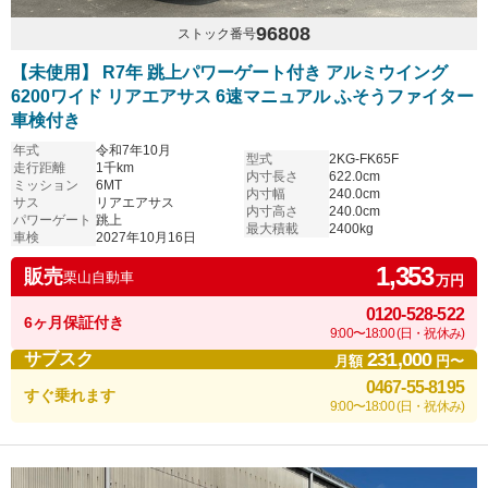
96808
ストック番号
【未使用】 R7年 跳上パワーゲート付き アルミウイング
6200ワイド リアエアサス 6速マニュアル ふそうファイター
車検付き
年式
令和7年10月
型式
2KG-FK65F
走行距離
1千km
内寸長さ
622.0cm
ミッション
6MT
内寸幅
240.0cm
サス
リアエアサス
内寸高さ
240.0cm
パワーゲート
跳上
最大積載
2400kg
車検
2027年10月16日
1,353
販売
栗山自動車
万円
0120-528-522
6ヶ月保証付き
9:00〜18:00 (日・祝休み)
231,000
サブスク
月額
円〜
0467-55-8195
すぐ乗れます
9:00〜18:00 (日・祝休み)