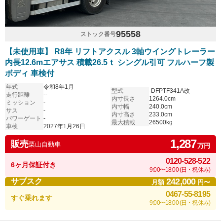
95558
ストック番号
【未使用車】 R8年 リフトアクスル 3軸ウイングトレーラー
内長12.6mエアサス 積載26.5ｔ シングル引可 フルハーフ製
ボディ 車検付
年式
令和8年1月
型式
-DFPTF341A改
走行距離
--
内寸長さ
1264.0cm
ミッション
-
内寸幅
240.0cm
サス
-
内寸高さ
233.0cm
パワーゲート
-
最大積載
26500kg
車検
2027年1月26日
1,287
販売
栗山自動車
万円
0120-528-522
6ヶ月保証付き
9:00〜18:00 (日・祝休み)
242,000
サブスク
月額
円〜
0467-55-8195
すぐ乗れます
9:00〜18:00 (日・祝休み)