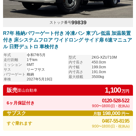
99839
ストック番号
R7年 格納パワーゲート付き 冷凍バン 東プレ低温 加温装置
付き 床システムフロア ワイドロング サイド扉 6速マニュア
ル 日野デュトロ 車検付き
年式
令和7年5月
型式
2KG-XZU710M
走行距離
1千km
内寸長さ
450.0cm
ミッション
6MT
内寸幅
199.0cm
サス
リーフサス
内寸高さ
191.0cm
パワーゲート
格納
最大積載
3500kg
車検
2027年5月19日
1,100
販売
栗山自動車
万円
0120-528-522
6ヶ月保証付き
9:00〜18:00 (日・祝休み)
198,000
サブスク
月額
円〜
0467-55-8195
すぐ乗れます
9:00〜18:00 (日・祝休み)