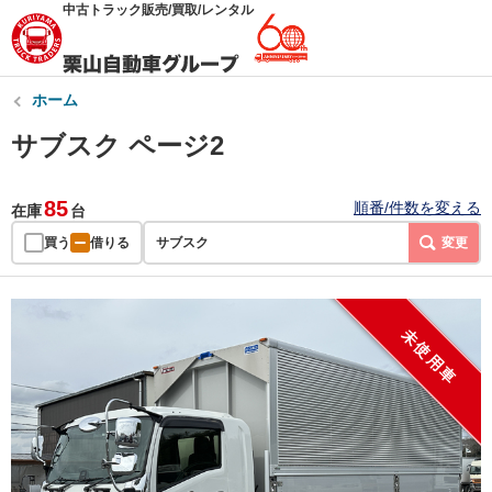
中古トラック販売/買取/レンタル
ホーム
サブスク ページ2
85
順番/件数を変える
在庫
台
買う
借りる
サブスク
変更
未使用車