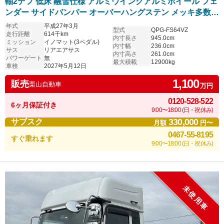
軸2デフ 低床 融雪仕様 アルミウイングアルミホイール フェ
ンダー サイドバンパー オーバーハングステン メッキ多数
リアエアサス 車検付 観音扉ウロコステン張
年式
平成27年3月
型式
QPG-FS64VZ
走行距離
614千km
内寸長さ
945.0cm
ミッション
イノマット(3ペダル)
内寸幅
236.0cm
サス
リアエアサス
内寸高さ
261.0cm
パワーゲート
無
最大積載
12900kg
車検
2027年5月12日
1,100
販売
栗山自動車
万円
0120-528-522
6ヶ月保証付き
9:00〜18:00 (日・祝休み)
330,000
サブスク
月額
円〜
0467-55-8195
すぐ乗れます
9:00〜18:00 (日・祝休み)
未使用車