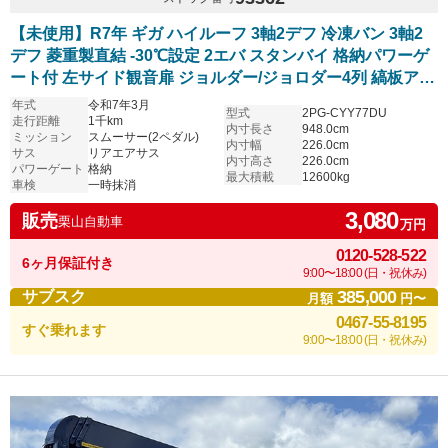
【未使用】R7年 ギガ ハイルーフ 3軸2デフ 冷凍バン 3軸2
デフ 菱重製直結 -30℃設定 2エバ スタンバイ 格納パワーゲ
ート付 左サイド観音扉 ジョルダー/ジョロダー4列 縞板アル
ミ床 リアエアサス
年式
令和7年3月
型式
2PG-CYY77DU
走行距離
1千km
内寸長さ
948.0cm
ミッション
スムーサー(2ペダル)
内寸幅
226.0cm
サス
リアエアサス
内寸高さ
226.0cm
パワーゲート
格納
最大積載
12600kg
車検
一時抹消
3,080
販売
栗山自動車
万円
0120-528-522
6ヶ月保証付き
9:00〜18:00 (日・祝休み)
385,000
サブスク
月額
円〜
0467-55-8195
すぐ乗れます
9:00〜18:00 (日・祝休み)