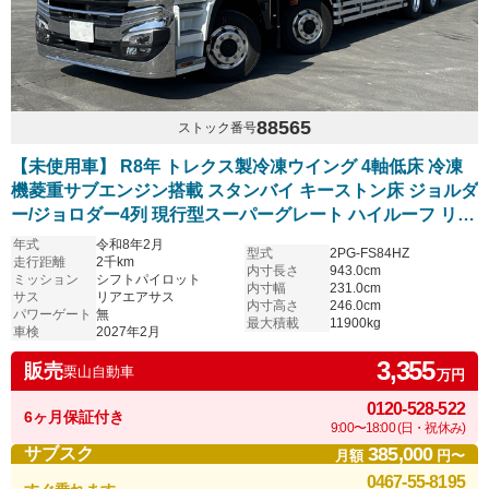
88565
ストック番号
【未使用車】 R8年 トレクス製冷凍ウイング 4軸低床 冷凍
機菱重サブエンジン搭載 スタンバイ キーストン床 ジョルダ
ー/ジョロダー4列 現行型スーパーグレート ハイルーフ リア
エアサス アルミホイール シフトパイロット 6R20エンジン
年式
令和8年2月
型式
2PG-FS84HZ
車検付き
走行距離
2千km
内寸長さ
943.0cm
ミッション
シフトパイロット
内寸幅
231.0cm
サス
リアエアサス
内寸高さ
246.0cm
パワーゲート
無
最大積載
11900kg
車検
2027年2月
3,355
販売
栗山自動車
万円
0120-528-522
6ヶ月保証付き
9:00〜18:00 (日・祝休み)
385,000
サブスク
月額
円〜
0467-55-8195