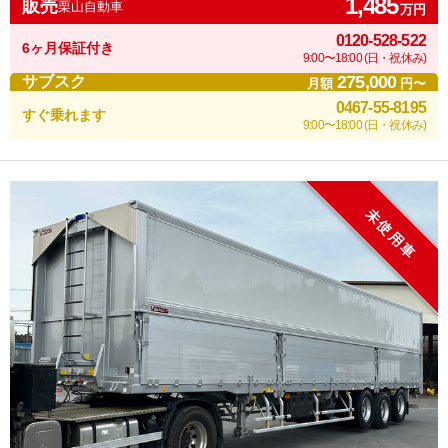
1,485
販売
栗山自動車
万円
0120-528-522
6ヶ月保証付き
9:00〜18:00 (日・祝休み)
275,000
サブスク
月額
円〜
0467-55-8195
すぐ乗れます
9:00〜18:00 (日・祝休み)
未使用車