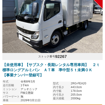
92267
ストック番号
【未使用車】【サブスク・長期レンタル専用車両】 ２ｔ
標準ロングアルミバン ＡＴ車 準中型５ｔ未満ＯＫ
【事業ナンバー登録可】
年式
令和8年3月
型式
2RG-FEA20
走行距離
1千km
内寸長さ
443.0cm
ミッション
デュオニック
内寸幅
178.0cm
サス
F独立懸架
内寸高さ
205.0cm
パワーゲート
無
最大積載
2000kg
車検
2028年3月11日