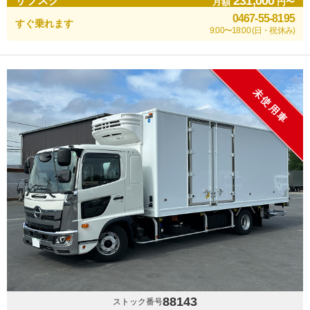
231,000
サブスク
月額
円〜
0467-55-8195
すぐ乗れます
9:00〜18:00 (日・祝休み)
未使用車
88143
ストック番号