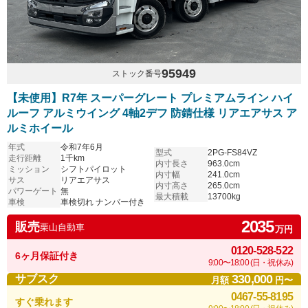
95949
ストック番号
【未使用】R7年 スーパーグレート プレミアムライン ハイ
ルーフ アルミウイング 4軸2デフ 防錆仕様 リアエアサス ア
ルミホイール
年式
令和7年6月
型式
2PG-FS84VZ
走行距離
1千km
内寸長さ
963.0cm
ミッション
シフトパイロット
内寸幅
241.0cm
サス
リアエアサス
内寸高さ
265.0cm
パワーゲート
無
最大積載
13700kg
車検
車検切れ ナンバー付き
2035
販売
栗山自動車
万円
0120-528-522
6ヶ月保証付き
9:00〜18:00 (日・祝休み)
330,000
サブスク
月額
円〜
0467-55-8195
すぐ乗れます