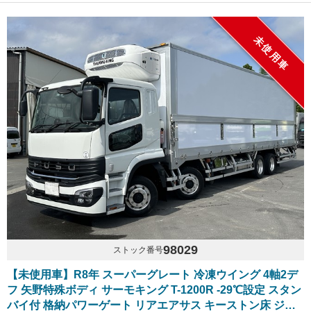
未使用車
98029
ストック番号
【未使用車】R8年 スーパーグレート 冷凍ウイング 4軸2デ
フ 矢野特殊ボディ サーモキング T-1200R -29℃設定 スタン
バイ付 格納パワーゲート リアエアサス キーストン床 ジョ