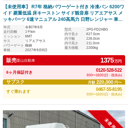
【未使用車】 R7年 格納パワーゲート付き 冷凍バン 6200ワ
イド 菱重低温 床キーストン サイド観音扉 リアエアサス メ
ッキパーツ 6速マニュアル 240高馬力 日野レンジャー 車検
付き
年式
令和7年9月
型式
2PG-FD2ABG
走行距離
1千km
内寸長さ
627.0cm
ミッション
6MT
内寸幅
226.0cm
サス
リアエアサス
内寸高さ
211.0cm
パワーゲート
格納
最大積載
2200kg
車検
2027年9月8日
1375
販売
栗山自動車
万円
0120-528-522
6ヶ月保証付き
9:00〜18:00 (日・祝休み)
220,000
サブスク
月額
円〜
0467-55-8195
すぐ乗れます
9:00〜18:00 (日・祝休み)
未使用車