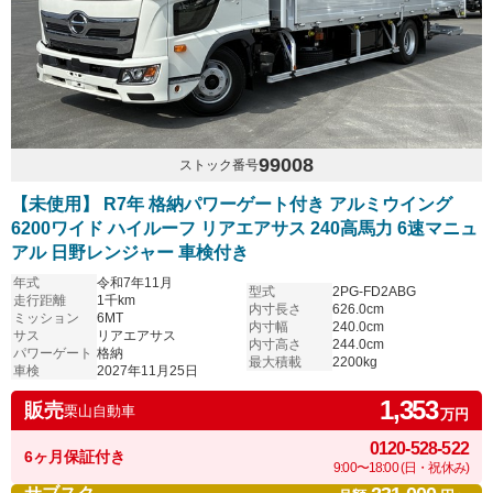
99008
ストック番号
【未使用】 R7年 格納パワーゲート付き アルミウイング
6200ワイド ハイルーフ リアエアサス 240高馬力 6速マニュ
アル 日野レンジャー 車検付き
年式
令和7年11月
型式
2PG-FD2ABG
走行距離
1千km
内寸長さ
626.0cm
ミッション
6MT
内寸幅
240.0cm
サス
リアエアサス
内寸高さ
244.0cm
パワーゲート
格納
最大積載
2200kg
車検
2027年11月25日
1,353
販売
栗山自動車
万円
0120-528-522
6ヶ月保証付き
9:00〜18:00 (日・祝休み)