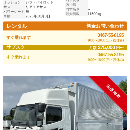
内寸長さ
--
ミッション
シフトパイロット
内寸幅
--
サス
リアエアサス
内寸高さ
--
パワーゲート
無
最大積載
11500kg
車検
2026年10月8日
レンタル
料金お問い合わせ
0467-55-8195
すぐ乗れます
9:00〜18:00 (日・祝休み)
275,000
サブスク
月額
円〜
0467-55-8195
すぐ乗れます
9:00〜18:00 (日・祝休み)
未使用車