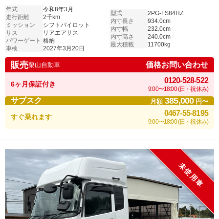
ルダー/ジョロダー4列 シフトパイロット 車検付
年式
令和8年3月
型式
2PG-FS84HZ
走行距離
2千km
内寸長さ
934.0cm
ミッション
シフトパイロット
内寸幅
232.0cm
サス
リアエアサス
内寸高さ
240.0cm
パワーゲート
格納
最大積載
11700kg
車検
2027年3月20日
販売
価格お問い合わせ
栗山自動車
0120-528-522
6ヶ月保証付き
9:00〜18:00 (日・祝休み)
385,000
サブスク
月額
円〜
0467-55-8195
すぐ乗れます
9:00〜18:00 (日・祝休み)
未使用車