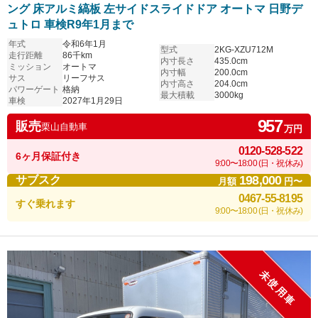
ング 床アルミ縞板 左サイドスライドドア オートマ 日野デ
ュトロ 車検R9年1月まで
年式
令和6年1月
型式
2KG-XZU712M
走行距離
86千km
内寸長さ
435.0cm
ミッション
オートマ
内寸幅
200.0cm
サス
リーフサス
内寸高さ
204.0cm
パワーゲート
格納
最大積載
3000kg
車検
2027年1月29日
957
販売
栗山自動車
万円
0120-528-522
6ヶ月保証付き
9:00〜18:00 (日・祝休み)
198,000
サブスク
月額
円〜
0467-55-8195
すぐ乗れます
9:00〜18:00 (日・祝休み)
未使用車