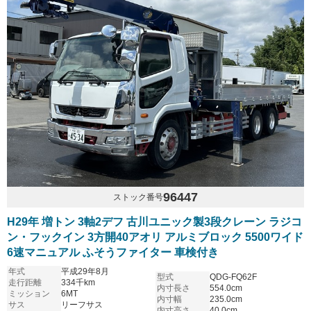
96447
ストック番号
H29年 増トン 3軸2デフ 古川ユニック製3段クレーン ラジコ
ン・フックイン 3方開40アオリ アルミブロック 5500ワイド
6速マニュアル ふそうファイター 車検付き
年式
平成29年8月
型式
QDG-FQ62F
走行距離
334千km
内寸長さ
554.0cm
ミッション
6MT
内寸幅
235.0cm
サス
リーフサス
内寸高さ
40.0cm