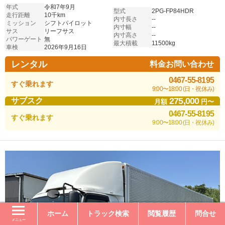
年式
令和7年9月
型式
2PG-FP84HDR
走行距離
10千km
内寸長さ
--
ミッション
シフトパイロット
内寸幅
--
サス
リーフサス
内寸高さ
--
パワーゲート
無
最大積載
11500kg
車検
2026年9月16日
レンタル
料金お問い合わせ
0467-55-8195
すぐ乗れます
9:00〜18:00 (日・祝休み)
275,000
サブスク
月額
円〜
0467-55-8195
すぐ乗れます
9:00〜18:00 (日・祝休み)
ホーム
トラック検索
閲覧履歴
問合せ
メニュー