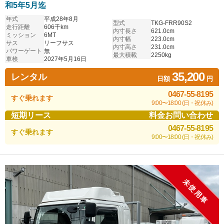
和5年5月迄
年式
平成28年8月
型式
TKG-FRR90S2
走行距離
606千km
内寸長さ
621.0cm
ミッション
6MT
内寸幅
223.0cm
サス
リーフサス
内寸高さ
231.0cm
パワーゲート
無
最大積載
2250kg
車検
2027年5月16日
35,200
レンタル
日額
円
0467-55-8195
すぐ乗れます
9:00〜18:00 (日・祝休み)
短期リース
料金お問い合わせ
0467-55-8195
すぐ乗れます
9:00〜18:00 (日・祝休み)
未使用車