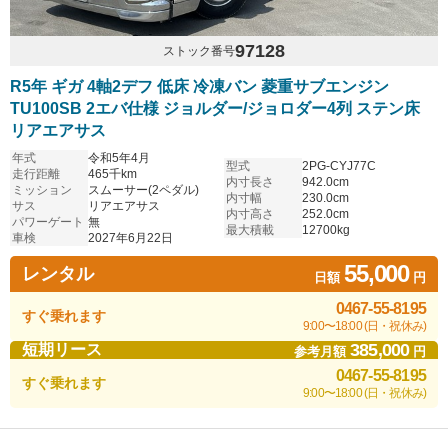
97128
ストック番号
R5年 ギガ 4軸2デフ 低床 冷凍バン 菱重サブエンジン
TU100SB 2エバ仕様 ジョルダー/ジョロダー4列 ステン床
リアエアサス
年式
令和5年4月
型式
2PG-CYJ77C
走行距離
465千km
内寸長さ
942.0cm
ミッション
スムーサー(2ペダル)
内寸幅
230.0cm
サス
リアエアサス
内寸高さ
252.0cm
パワーゲート
無
最大積載
12700kg
車検
2027年6月22日
55,000
レンタル
日額
円
0467-55-8195
すぐ乗れます
9:00〜18:00 (日・祝休み)
385,000
短期リース
参考月額
円
0467-55-8195
すぐ乗れます
9:00〜18:00 (日・祝休み)