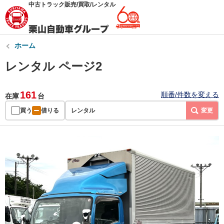
中古トラック販売/買取/レンタル
ホーム
レンタル ページ2
161
順番/件数を変える
在庫
台
買う
借りる
レンタル
変更