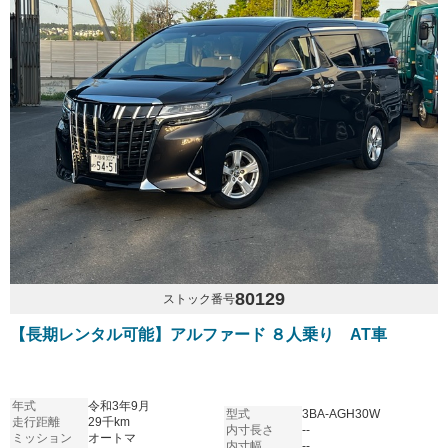
80129
ストック番号
【長期レンタル可能】アルファード ８人乗り AT車
年式
令和3年9月
型式
3BA-AGH30W
走行距離
29千km
内寸長さ
--
ミッション
オートマ
内寸幅
--