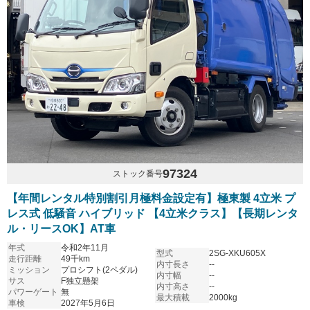
97324
ストック番号
【年間レンタル特別割引月極料金設定有】極東製 4立米 プ
レス式 低騒音 ハイブリッド 【4立米クラス】【長期レンタ
ル・リースOK】AT車
年式
令和2年11月
型式
2SG-XKU605X
走行距離
49千km
内寸長さ
--
ミッション
プロシフト(2ペダル)
内寸幅
--
サス
F独立懸架
内寸高さ
--
パワーゲート
無
最大積載
2000kg
車検
2027年5月6日