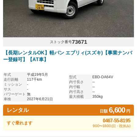
73671
ストック番号
【長期レンタルOK】軽バン エブリィ(スズキ)【事業ナンバ
ー登録可】【AT車】
年式
平成19年5月
型式
EBD-DA64V
走行距離
117千km
内寸長さ
--
ミッション
-
内寸幅
--
サス
-
内寸高さ
--
パワーゲート
無
最大積載
350kg
車検
2027年6月21日
6,600
レンタル
日額
円
0467-55-8195
すぐ乗れます
9:00〜18:00 (日・祝休み)