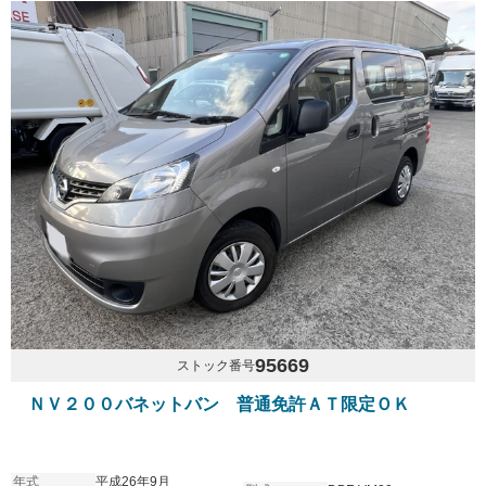
95669
ストック番号
ＮＶ２００バネットバン 普通免許ＡＴ限定ＯＫ
年式
平成26年9月