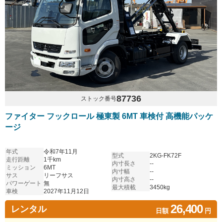
87736
ストック番号
ファイター フックロール 極東製 6MT 車検付 高機能パッケ
ージ
年式
令和7年11月
型式
2KG-FK72F
走行距離
1千km
内寸長さ
--
ミッション
6MT
内寸幅
--
サス
リーフサス
内寸高さ
--
パワーゲート
無
最大積載
3450kg
車検
2027年11月12日
26,400
レンタル
日額
円