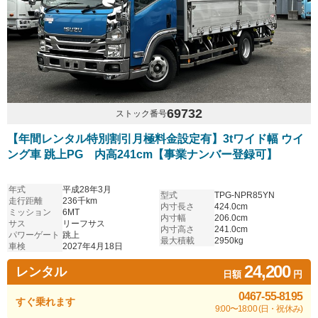
69732
ストック番号
【年間レンタル特別割引月極料金設定有】3tワイド幅 ウイ
ング車 跳上PG 内高241cm【事業ナンバー登録可】
年式
平成28年3月
型式
TPG-NPR85YN
走行距離
236千km
内寸長さ
424.0cm
ミッション
6MT
内寸幅
206.0cm
サス
リーフサス
内寸高さ
241.0cm
パワーゲート
跳上
最大積載
2950kg
車検
2027年4月18日
24,200
レンタル
日額
円
0467-55-8195
すぐ乗れます
9:00〜18:00 (日・祝休み)