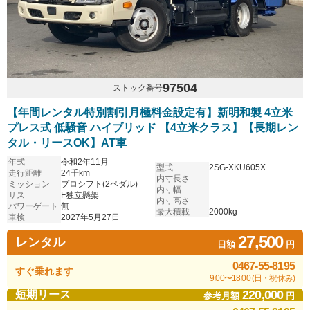
97504
ストック番号
【年間レンタル特別割引月極料金設定有】新明和製 4立米
プレス式 低騒音 ハイブリッド 【4立米クラス】【長期レン
タル・リースOK】AT車
年式
令和2年11月
型式
2SG-XKU605X
走行距離
24千km
内寸長さ
--
ミッション
プロシフト(2ペダル)
内寸幅
--
サス
F独立懸架
内寸高さ
--
パワーゲート
無
最大積載
2000kg
車検
2027年5月27日
27,500
レンタル
日額
円
0467-55-8195
すぐ乗れます
9:00〜18:00 (日・祝休み)
220,000
短期リース
参考月額
円