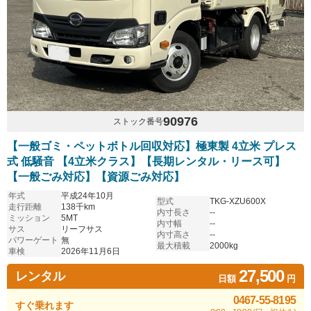
90976
ストック番号
【一般ゴミ・ペットボトル回収対応】極東製 4立米 プレス
式 低騒音 【4立米クラス】【長期レンタル・リース可】
【一般ごみ対応】【資源ごみ対応】
年式
平成24年10月
型式
TKG-XZU600X
走行距離
138千km
内寸長さ
--
ミッション
5MT
内寸幅
--
サス
リーフサス
内寸高さ
--
パワーゲート
無
最大積載
2000kg
車検
2026年11月6日
27,500
レンタル
日額
円
0467-55-8195
すぐ乗れます