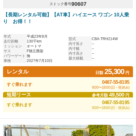
90607
ストック番号
【長期レンタル可能】【AT車】ハイエース ワゴン 10人乗
り お得！！
年式
平成23年8月
型式
CBA-TRH214W
走行距離
130千km
内寸長さ
--
ミッション
オートマ
内寸幅
--
サス
F独立懸架
内寸高さ
--
パワーゲート
無
最大積載
--
車検
2027年7月10日
25,300
レンタル
日額
円
0467-55-8195
すぐ乗れます
9:00〜18:00 (日・祝休み)
49,500
短期リース
参考月額
円
0467-55-8195
すぐ乗れます
9:00〜18:00 (日・祝休み)