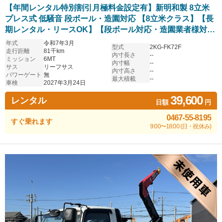
【年間レンタル特別割引月極料金設定有】新明和製 8立米
プレス式 低騒音 段ボール・造園対応 【8立米クラス】【長
期レンタル・リースOK】【段ボール対応・造園業者様対
応】
年式
令和7年3月
型式
2KG-FK72F
走行距離
81千km
内寸長さ
--
ミッション
6MT
内寸幅
--
サス
リーフサス
内寸高さ
--
パワーゲート
無
最大積載
--
車検
2027年3月24日
39,600
レンタル
日額
円
0467-55-8195
すぐ乗れます
9:00〜18:00 (日・祝休み)