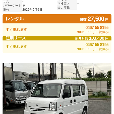
サス
-
内寸高さ
--
パワーゲート
無
最大積載
--
車検
2026年9月9日
27,500
レンタル
日額
円
0467-55-8195
すぐ乗れます
9:00〜18:00 (日・祝休み)
103,400
短期リース
参考月額
円
0467-55-8195
すぐ乗れます
9:00〜18:00 (日・祝休み)