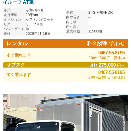
イルーフ AT車
年式
令和7年9月
型式
2PG-FP84HDR
走行距離
10千km
内寸長さ
--
ミッション
シフトパイロット
内寸幅
--
サス
リーフサス
内寸高さ
--
パワーゲート
無
最大積載
11500kg
車検
2026年9月16日
レンタル
料金お問い合わせ
0467-55-8195
すぐ乗れます
9:00〜18:00 (日・祝休み)
275,000
サブスク
月額
円〜
0467-55-8195
すぐ乗れます
9:00〜18:00 (日・祝休み)