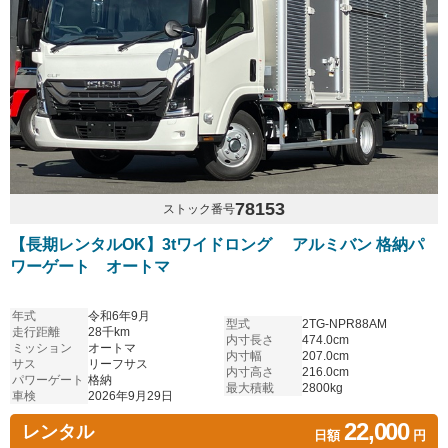
78153
ストック番号
【長期レンタルOK】3tワイドロング アルミバン 格納パ
ワーゲート オートマ
年式
令和6年9月
型式
2TG-NPR88AM
走行距離
28千km
内寸長さ
474.0cm
ミッション
オートマ
内寸幅
207.0cm
サス
リーフサス
内寸高さ
216.0cm
パワーゲート
格納
最大積載
2800kg
車検
2026年9月29日
22,000
レンタル
日額
円