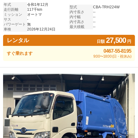
年式
令和1年12月
型式
CBA-TRH224W
走行距離
117千km
内寸長さ
--
ミッション
オートマ
内寸幅
--
サス
-
内寸高さ
--
パワーゲート
無
最大積載
--
車検
2026年12月24日
27,500
レンタル
日額
円
0467-55-8195
すぐ乗れます
9:00〜18:00 (日・祝休み)