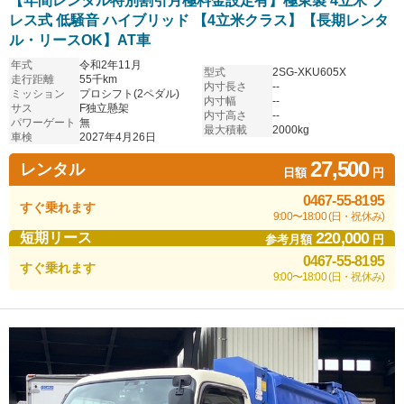
【年間レンタル特別割引月極料金設定有】極東製 4立米 プ
レス式 低騒音 ハイブリッド 【4立米クラス】【長期レンタ
ル・リースOK】AT車
年式
令和2年11月
型式
2SG-XKU605X
走行距離
55千km
内寸長さ
--
ミッション
プロシフト(2ペダル)
内寸幅
--
サス
F独立懸架
内寸高さ
--
パワーゲート
無
最大積載
2000kg
車検
2027年4月26日
27,500
レンタル
日額
円
0467-55-8195
すぐ乗れます
9:00〜18:00 (日・祝休み)
220,000
短期リース
参考月額
円
0467-55-8195
すぐ乗れます
9:00〜18:00 (日・祝休み)