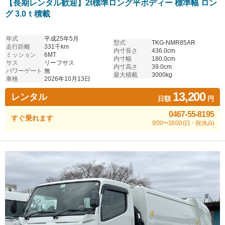
【長期レンタル歓迎】2t標準ロング平ボディー 標準幅 ロン
グ 3.0ｔ積載
年式
平成25年5月
型式
TKG-NMR85AR
走行距離
331千km
内寸長さ
436.0cm
ミッション
6MT
内寸幅
180.0cm
サス
リーフサス
内寸高さ
39.0cm
パワーゲート
無
最大積載
3000kg
車検
2026年10月13日
13,200
レンタル
日額
円
0467-55-8195
すぐ乗れます
9:00〜18:00 (日・祝休み)