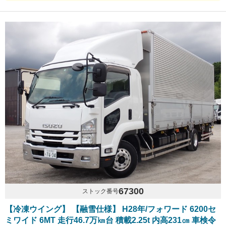
67300
ストック番号
【冷凍ウイング】 【融雪仕様】 H28年/フォワード 6200セ
ミワイド 6MT 走行46.7万㎞台 積載2.25t 内高231㎝ 車検令