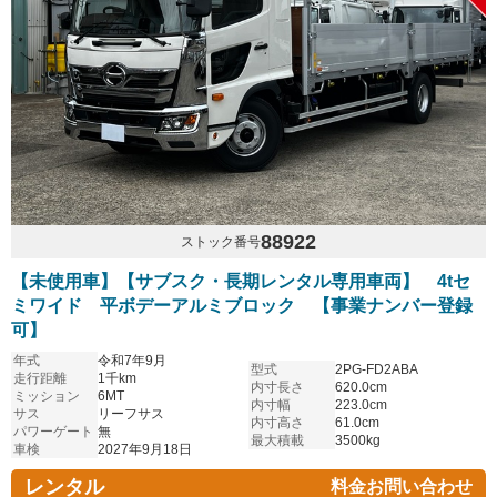
88922
ストック番号
【未使用車】【サブスク・長期レンタル専用車両】 4tセ
ミワイド 平ボデーアルミブロック 【事業ナンバー登録
可】
年式
令和7年9月
型式
2PG-FD2ABA
走行距離
1千km
内寸長さ
620.0cm
ミッション
6MT
内寸幅
223.0cm
サス
リーフサス
内寸高さ
61.0cm
パワーゲート
無
最大積載
3500kg
車検
2027年9月18日
レンタル
料金お問い合わせ