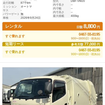
型式
DBF-VM20
走行距離
87千km
内寸長さ
--
ミッション
オートマ
内寸幅
--
サス
-
内寸高さ
--
パワーゲート
無
最大積載
400kg
車検
2026年9月24日
8,800
レンタル
日額
円
0467-55-8195
すぐ乗れます
9:00〜18:00 (日・祝休み)
77,000
短期リース
参考月額
円
0467-55-8195
すぐ乗れます
9:00〜18:00 (日・祝休み)