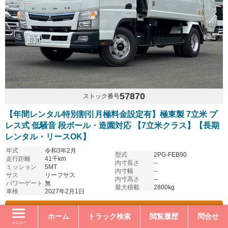
57870
ストック番号
【年間レンタル特別割引月極料金設定有】極東製 7立米 プ
レス式 低騒音 段ボール・造園対応 【7立米クラス】【長期
レンタル・リースOK】
年式
令和3年2月
型式
2PG-FEB90
走行距離
41千km
内寸長さ
--
ミッション
5MT
内寸幅
--
サス
リーフサス
内寸高さ
--
パワーゲート
無
最大積載
2800kg
車検
2027年2月1日
33,000
レンタル
日額
円
ホーム
トラック検索
閲覧履歴
問合せ
メニュー
0467-55-8195