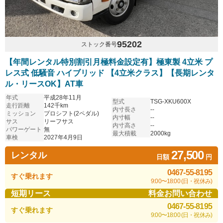
95202
ストック番号
【年間レンタル特別割引月極料金設定有】極東製 4立米 プ
レス式 低騒音 ハイブリッド 【4立米クラス】【長期レンタ
ル・リースOK】AT車
年式
平成28年11月
型式
TSG-XKU600X
走行距離
142千km
内寸長さ
--
ミッション
プロシフト(2ペダル)
内寸幅
--
サス
リーフサス
内寸高さ
--
パワーゲート
無
最大積載
2000kg
車検
2027年4月9日
27,500
レンタル
日額
円
0467-55-8195
すぐ乗れます
9:00〜18:00 (日・祝休み)
短期リース
料金お問い合わせ
0467-55-8195
すぐ乗れます
9:00〜18:00 (日・祝休み)